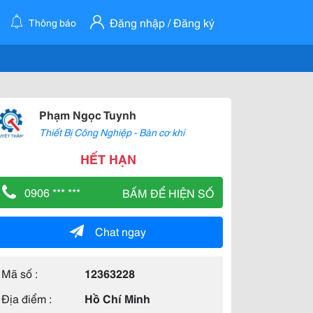
Đăng nhập / Đăng ký
Thông báo
Phạm Ngọc Tuynh
Thiết Bị Công Nghiệp - Bàn cơ khí
HẾT HẠN
0906 *** ***
BẤM ĐỂ HIỆN SỐ
Chat ngay
Mã số :
12363228
Địa điểm :
Hồ Chí Minh