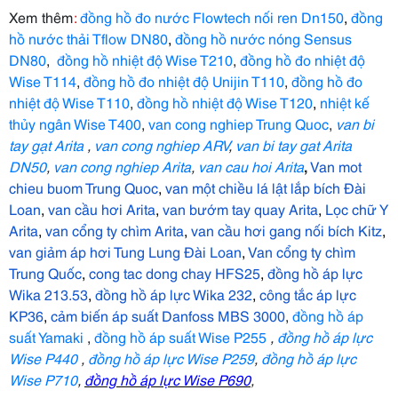
Xem thêm
:
đồng hồ đo nước Flowtech nối ren Dn150
,
đồng
hồ nước thải Tflow DN80
,
đồng hồ nước nóng Sensus
DN80
,
đồng hồ nhiệt độ Wise T210
,
đồng hồ đo nhiệt độ
Wise T114
,
đồng hồ đo nhiệt độ Unijin T110
,
đồng hồ đo
nhiệt độ Wise T110
,
đồng hồ nhiệt độ Wise T120
,
nhiệt kế
thủy ngân Wise T400
,
van cong nghiep Trung Quoc
,
van bi
tay gạt Arita
,
van cong nghiep ARV
,
van bi tay gat Arita
DN50
,
van cong nghiep Arita
,
van cau hoi Arita
,
Van mot
chieu buom Trung Quoc
,
van một chiều lá lật lắp bích Đài
Loan
,
van cầu hơi Arita
,
van bướm tay quay Arita
,
Lọc chữ Y
Arita
,
van cổng ty chìm Arita
,
van cầu hơi gang nối bích Kitz
,
van giảm áp hơi Tung Lung Đài Loan
,
Van cổng ty chìm
Trung Quốc
,
cong tac dong chay HFS25
,
đồng hồ áp lực
Wika 213.53
,
đồng hồ áp lực Wika 232
,
công tắc áp lực
KP36
,
cảm biến áp suất Danfoss MBS 3000
,
đồng hồ áp
suất Yamaki
,
đồng hồ áp suất Wise P255
,
đồng hồ áp
lực
Wise P440
,
đồng hồ áp
lực
Wise P259
,
đồng hồ áp
lực
Wise P710
,
đồng hồ áp
lực
Wise P690
,