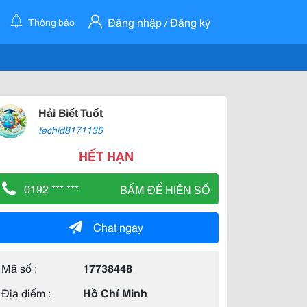
Đăng nhập / Đăng ký
Thông báo
Hải Biết Tuốt
techid8171135
HẾT HẠN
0192 *** ***
BẤM ĐỂ HIỆN SỐ
Chat ngay
Mã số :
17738448
Địa điểm :
Hồ Chí Minh