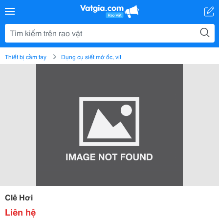
Thiết bị cầm tay
Dụng cụ siết mở ốc, vít
Clê Hơi
Liên hệ