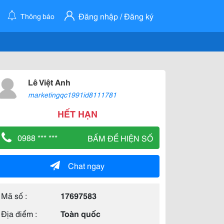
Đăng nhập / Đăng ký
Thông báo
Lê Việt Anh
marketingqc1991id8111781
HẾT HẠN
0988 *** ***
BẤM ĐỂ HIỆN SỐ
Chat ngay
Mã số :
17697583
Địa điểm :
Toàn quốc