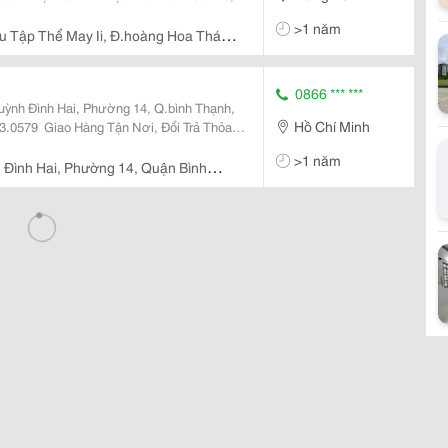
60,
>1 năm
u Tập Thể May Ii, Đ.hoàng Hoa Thám,
 Yên
0866 *** ***
ỳnh Đình Hai, Phường 14, Q.bình Thạnh,
Hồ Chí Minh
, Đổi Trả Thỏa
hụ Kiện Phục Vụ Công Trình: - Dây Và Cáp
>1 năm
 Đình Hai, Phường 14, Quận Bình