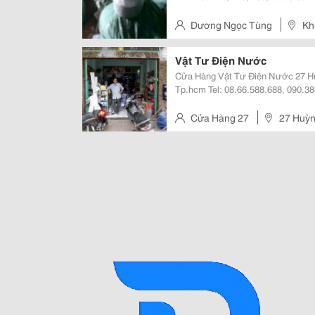
140, 160, 200 Siêu Thành Việt Nam Măng Sông Nhựa Dán Keo 110, 140, 1
200 Siêu Thành Việt Nam
Dương Ngọc Tùng
Kh
P.an Tảo, Tp.hưng Yên, T.hưng
Vật Tư Điện Nước
Cửa Hàng Vật Tư Điện Nước 27 Hu
Tp.hcm Tel: 08.66.588.688, 090.383.0579 ​ Giao Hàng Tận Nơi
Thích ! Chuyên Cung Cấp Vật Tư, P
Điện Cadivi. - Thiết Bị Điện:
Cửa Hàng 27
27 Huỳn
Thạnh, Tp.hcm