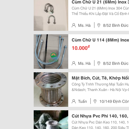
Cùm Chữ U 21 (6Mm) Inox 
Cùm Chữ U 21 (6Mm) Inox 304 Cùm Chữ U 21(6Mm) Inox 304 Là Vật Tư Không
Thể Thiếu Khi Lắp Đặt Và Cố Địn
Thải, Ống Dẫn Thải, Thông Số Kỹ Thuật U-Bolt Inox Φ21 (Phi 21) Có Một Số
Thông Số Cụ Thể Như Sau: ...
Ms. Hà
8/52 Bình Đức
Cùm Chữ U 114 (8Mm) Inox
₫
10.000
Ms. Hà
8/52 Bình Đức
Mặt Bích, Cút, Tê, Khớp Nố
Công Ty Tnhh Thương Mại Tuấn Hưng Phát Trụ Sở: 184 H
&Ndash; Thanh Xuân - Hà Nội Vp-Gd: Đại Thanh &Ndash; Thanh Trì &Ndash;
Hà Nội Liên Hệ: Mr Tuấn - Ph
Tuấn
10/149 Định Cô
Cút Nhựa Pvc Phi 140, 160,
Cút Nhựa Pvc Dán Keo 110, 140, 160, 20
Dán Keo 110, 140, 160, 200 Siêu Thành Việt Nam Y