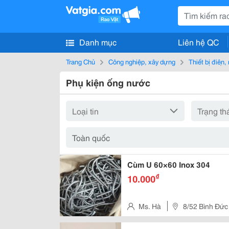
Danh mục
Liên hệ QC
Trang Chủ
Công nghiệp, xây dựng
Thiết bị điện
Phụ kiện ống nước
Cùm U 60×60 Inox 304
₫
10.000
Ms. Hà
8/52 Bình Đức