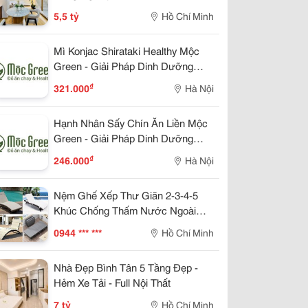
5,5 tỷ
Hồ Chí Minh
Mì Konjac Shirataki Healthy Mộc
Green - Giải Pháp Dinh Dưỡng
Lành Mạnh Cho Cuộc Sống Hiện
₫
321.000
Hà Nội
Đại
Hạnh Nhân Sấy Chín Ăn Liền Mộc
Green - Giải Pháp Dinh Dưỡng
Lành Mạnh Cho Cuộc Sống Hiện
₫
246.000
Hà Nội
Đại
Nệm Ghế Xếp Thư Giãn 2-3-4-5
Khúc Chống Thấm Nước Ngoài
Trời Bãi Biển Sân Vườn
0944 *** ***
Hồ Chí Minh
Nhà Đẹp Bình Tân 5 Tầng Đẹp -
Hẻm Xe Tải - Full Nội Thất
7 tỷ
Hồ Chí Minh