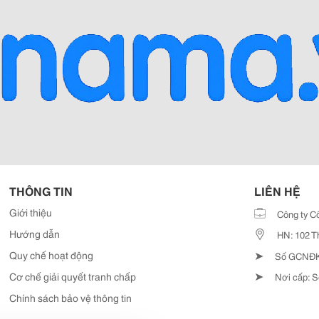
THÔNG TIN
LIÊN HỆ
Giới thiệu
Công ty C
Hướng dẫn
HN: 102 T
➤
Quy chế hoạt động
Số GCNĐKD
➤
Cơ chế giải quyết tranh chấp
Nơi cấp: S
Chính sách bảo vệ thông tin