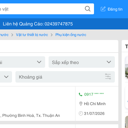
Đăng tin
Liên hệ Quảng Cáo: 02439747875
, nước
Vật tư thiết bị nước
Phụ kiện ống nước
T
Khoảng giá
0917 *** ***
Hồ Chí Minh
31/07/2026
 , Phường Bình Hoà, Tx. Thuận An