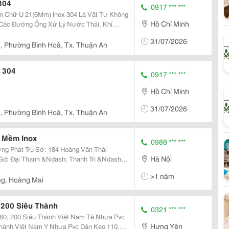
304
0917 *** ***
Hồ Chí Minh
h Các Đường Ống Xử Lý Nước Thải, Khí
31/07/2026
 , Phường Bình Hoà, Tx. Thuận An
 304
0917 *** ***
Hồ Chí Minh
31/07/2026
 , Phường Bình Hoà, Tx. Thuận An
i Mềm Inox
0988 *** ***
oàng Văn Thái
Hà Nội
òng Kinh Doanh
>1 năm
ng, Hoàng Mai
 200 Siêu Thành
0321 *** ***
0 Siêu Thành Việt Nam Tê Nhựa Pvc
Hưng Yên
 Nhựa Pvc Dán Keo 110,