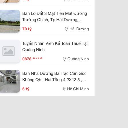
Bán Lô Đất 3 Mặt Tiền Mặt Đường
Trường Chinh, Tp Hải Dương,
789M2, Lô Góc, Kd Tốt, Vị Trí Đẹp
70 tỷ
Hải Dương
Tuyển Nhân Viên Kế Toán Thuế Tại
Quảng Ninh
0878 *** ***
Quảng Ninh
Bán Nhà Dương Bá Trạc Căn Góc
Không Qh - Hai Tầng-4.2X13.5 ,
Nhỉnh 5 Tỷ
6 tỷ
Hồ Chí Minh