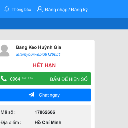
Đăng nhập / Đăng ký
Thông báo
Băng Keo Huỳnh Gia
letamyourwebid8126051
HẾT HẠN
0964 *** ***
BẤM ĐỂ HIỆN SỐ
Chat ngay
Mã số :
17862686
Địa điểm :
Hồ Chí Minh