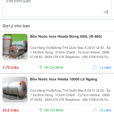
Gợi ý cho bạn
Bồn Nước Inox Hwata Đứng 500L (Ф 960)
Cửa Hàng Vlxd&Amp;Ttnt Quốc Bảo A 23/31 Ql 50 , Ấp
1 Xã Bình Hưng , H.bình Chánh , Tp.hcm Hotline : 0906
07 09 83 - 0934 079 476 Telephone : (08) 3758 9105 Fax :
(08) 375 89 105 Mail : Quocbao.ttnt@Gmail.com
Website : Http://Vattunh
1,73 triệu
Hồ Chí Minh
>1 năm
Bồn Nước Inox Hwata 10000 Lít Ngang
Cửa Hàng Vlxd&Amp;Ttnt Quốc Bảo A 23/31 Ql 50 , Ấp
1 Xã Bình Hưng , H.bình Chánh , Tp.hcm Hotline : 0906
07 09 83 - 0934 079 476 Telephone : (08) 3758 9105 Fax :
(08) 375 89 105 Mail : Quocbao.ttnt@Gmail.com
Website : Http://Vattunh
25,5 triệu
Hồ Chí Minh
>1 năm