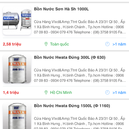
Bồn Nước Sơn Hà Sh 1000L
Cửa Hàng Vlxd&Amp;Ttnt Quốc Bảo A 23/31 Ql 50 , Ấp
1 Xã Bình Hưng , H.bình Chánh , Tp.hcm Hotline : 0906
07 09 83 - 0934 079 476 Telephone : (08) 3758 9105 Fax :
(08) 375 89 105 Mail : Quocbao.ttnt@Gmail.com
Website :...
2,58 triệu
Toàn quốc
>1 năm
Bồn Nước Hwata Đứng 300L (Ф 630)
Cửa Hàng Vlxd&Amp;Ttnt Quốc Bảo A 23/31 Ql 50 , Ấp
1 Xã Bình Hưng , H.bình Chánh , Tp.hcm Hotline : 0906
07 09 83 - 0934 079 476 Telephone : (08) 3758 9105 Fax :
(08) 375 89 105 Mail : Quocbao.ttnt@Gmail.com
Website : Http://Vattunh
1,4 triệu
Hồ Chí Minh
>1 năm
Bồn Nước Hwata Đứng 1500L (Ф 1160)
Cửa Hàng Vlxd&Amp;Ttnt Quốc Bảo A 23/31 Ql 50 , Ấp
1 Xã Bình Hưng , H.bình Chánh , Tp.hcm Hotline : 0906
07 09 83 - 0934 079 476 Telephone : (08) 3758 9105 Fax :