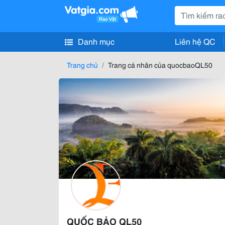
Danh mục
Liên hệ QC
Trang chủ
Trang cá nhân của quocbaoQL50
QUỐC BẢO QL50