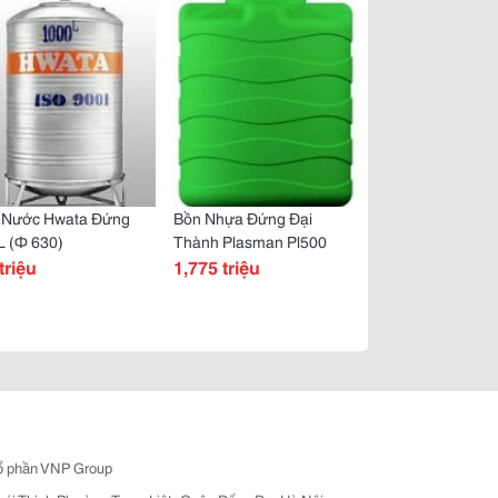
 Nước Hwata Đứng
Bồn Nhựa Đứng Đại
L (Ф 630)
Thành Plasman Pl500
triệu
1,775 triệu
ổ phần VNP Group