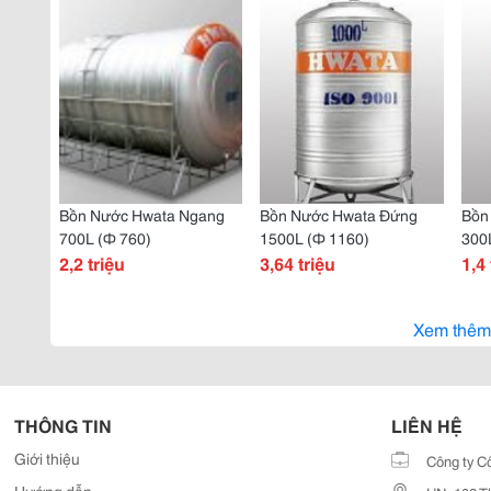
Bồn Nước Hwata Ngang
Bồn Nước Hwata Đứng
Bồn
700L (Ф 760)
1500L (Ф 1160)
300
2,2 triệu
3,64 triệu
1,4 
Xem thêm
THÔNG TIN
LIÊN HỆ
Giới thiệu
Công ty C