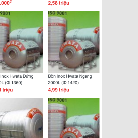
₫
.000
2,58 triệu
 Inox Hwata Đứng
Bồn Inox Hwata Ngang
0L (Ф 1360)
2000L (Ф 1420)
8 triệu
4,99 triệu