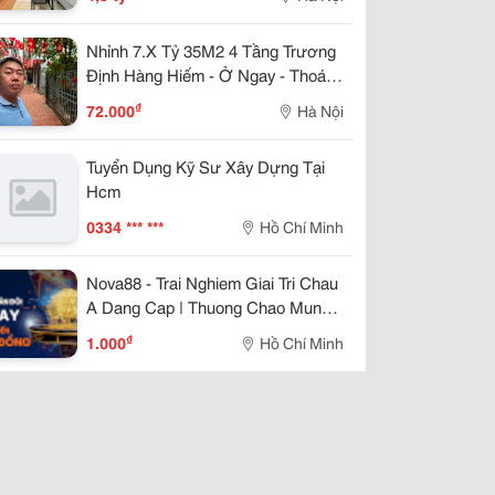
Nhỉnh 7.X Tỷ 35M2 4 Tầng Trương
Định Hàng Hiếm - Ở Ngay - Thoáng
Trước Sau. Sổ Đỏ Cất Két
₫
72.000
Hà Nội
Tuyển Dụng Kỹ Sư Xây Dựng Tại
Hcm
0334 *** ***
Hồ Chí Minh
Nova88 - Trai Nghiem Giai Tri Chau
A Dang Cap | Thuong Chao Mung
888K
₫
1.000
Hồ Chí Minh