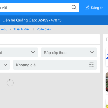
Đăng tin
Liên hệ Quảng Cáo: 02439747875
, nước
Thiết bị điện
Vỏ tủ điện
T
Khoảng giá