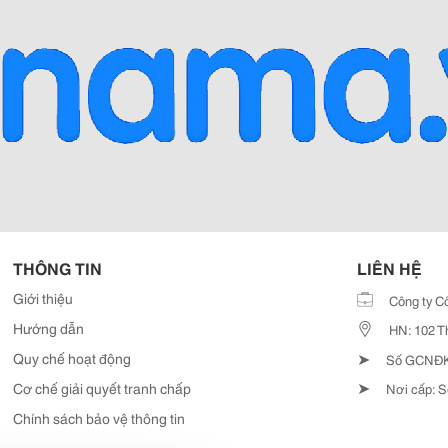
THÔNG TIN
LIÊN HỆ
Giới thiệu
Công ty C
Hướng dẫn
HN: 102 T
➤
Quy chế hoạt động
Số GCNĐKD
➤
Cơ chế giải quyết tranh chấp
Nơi cấp: S
Chính sách bảo vệ thông tin