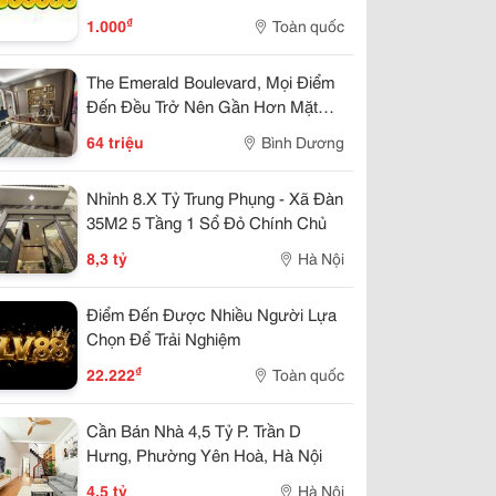
₫
1.000
Toàn quốc
The Emerald Boulevard, Mọi Điểm
Đến Đều Trở Nên Gần Hơn Mặt
Tiền Quốc Lộ 13
64 triệu
Bình Dương
Nhỉnh 8.X Tỷ Trung Phụng - Xã Đàn
35M2 5 Tầng 1 Sổ Đỏ Chính Chủ
8,3 tỷ
Hà Nội
Điểm Đến Được Nhiều Người Lựa
Chọn Để Trải Nghiệm
₫
22.222
Toàn quốc
Cần Bán Nhà 4,5 Tỷ P. Trần D
Hưng, Phường Yên Hoà, Hà Nội
4,5 tỷ
Hà Nội