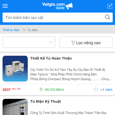
Thiết bị điện
Tủ điện
Lọc nâng cao
Thiết Kế Tủ Hoàn Thiện
Cty Tnhh Tm Dv Xd Tâm Tây Âu Cty Bán Sỉ Thiết Bị
Điện Tphcm * Nhà Phân Phối Chính Hãng Đèn
Philip,Bóng Compact,Bóng Huỳnh Quang,......... Chuyên
Phân Phối Thiết Bị Điện Cho Công Trình Và Cửa Hàng
Các Tỉnh. - Tổng Đại Lý Thiết Bị Điện,Đèn
0837 *** ***
Hồ Chí Minh
>1 năm
Tủ Điện Kỹ Thuật
Công Ty Tnhh Sản Xuất Thương Mại Thành Tiến Địa