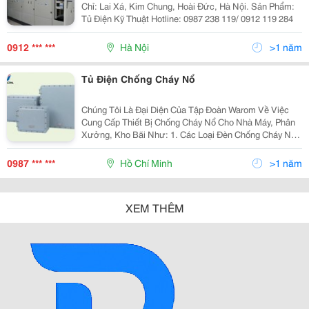
Chỉ: Lai Xá, Kim Chung, Hoài Đức, Hà Nội. Sản Phẩm:
Tủ Điện Kỹ Thuật Hotline: 0987 238 119/ 0912 119 284
0912 *** ***
Hà Nội
>1 năm
Tủ Điện Chống Cháy Nổ
Chúng Tôi Là Đại Diện Của Tập Đoàn Warom Về Việc
Cung Cấp Thiết Bị Chống Cháy Nổ Cho Nhà Máy, Phân
Xưởng, Kho Bãi Như: 1. Các Loại Đèn Chống Cháy Nổ:
Bay-51, Bay-52; Bad, Bat, Baz, Bsx, Bbj, Bcd 100, Bcd
200, Bcd 250, Bcd 400, Bpy, Bhy/X, Bys, Bhy/Q1
0987 *** ***
Hồ Chí Minh
>1 năm
XEM THÊM