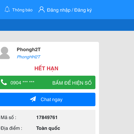
Đăng nhập / Đăng ký
Thông báo
Phongh2T
PhongHH2T
HẾT HẠN
0904 *** ***
BẤM ĐỂ HIỆN SỐ
Chat ngay
Mã số :
17849761
Địa điểm :
Toàn quốc