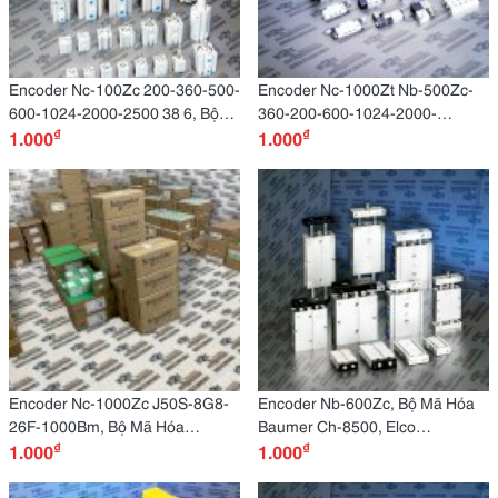
Encoder Nc-100Zc 200-360-500-
Encoder Nc-1000Zt Nb-500Zc-
600-1024-2000-2500 38 6, Bộ
360-200-600-1024-2000-
₫
₫
Mã Hóa Baumer Dabu Ad1R-2Q,
1.000
2500Zv, Bộ Mã Hóa Baumer Ch-
1.000
Elco Eb58W12-P4Ar-100 Trục
8501 Go355.025C372, Elco
Rỗng Đường Kính Ngoài
Eb58W12-H4Pr-1024 Trục Rỗng
58Mm100 Xung
12 Mm1024
Encoder Nc-1000Zc J50S-8G8-
Encoder Nb-600Zc, Bộ Mã Hóa
26F-1000Bm, Bộ Mã Hóa
Baumer Ch-8500, Elco
₫
₫
Baumer Ch-8501 Bmmh
1.000
Eb58W10R-P4Tr-1024 Xung
1.000
42S1G05C13, Elco Eb58W12-
C4Pr-1000 1000 Trục Rỗng Xung