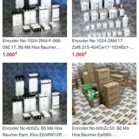
Encoder Ne-1024-2Md-F-068-
Encoder Ne-1024-2Md 17
09E 17, Bộ Mã Hóa Baumer
Zsf6.215-404Cw17-1024Bz1-
₫
₫
Eam580R-Sc0.7Nc8.14180.A,
1.000
05L, Bộ Mã Hóa Baumer
1.000
Elco Eb58W14-P4Tr-1000 1000
Eam580-Dummy J45P, Elco
14Mm
Eb58W12R-L6Pr-1024 Xung
1024
Encoder Nc-600Zv, Bộ Mã Hóa
Encoder Nc-600Zc 50, Bộ Mã
Baumer Eam, Elco Eb58W12R-
Hóa Baumer Eal580-