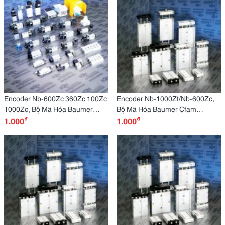
12 Mm
Encoder Nb-600Zc 360Zc 100Zc
Encoder Nb-1000Zt/Nb-600Zc,
1000Zc, Bộ Mã Hóa Baumer
Bộ Mã Hóa Baumer Cfam
₫
₫
Cfdk 25G1125/Ln4, Elco
1.000
12N1600/S14, Elco Eb58W10-
1.000
Eb58W10R-P4Cr-1024.2M7300
P4Tr-1024 Trục Trục Rỗng 1024
Trục Rỗng 10 Mm
Xung 10 Mm