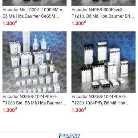
Encoder Nb-1000Zt 1000 6Mm,
Encoder N40S6-600Pkvc3-
Bộ Mã Hóa Baumer Ce65M
P1210, Bộ Mã Hóa Baumer Brih
₫
₫
Ce65M , Elco Eb58W10-H4Pr-
1.000
58S1605A02048P2A.nr:, Elco
1.000
1024 Trục Rỗng 1024 Rỗng
Eb58Q12R-H4Pr-1024 Trục
Rỗng 12 Mm1024 Xung
Encoder N38B8-1024P5Vl6-
Encoder N38B8-1024P5Vl6-
P1230 Ste, Bộ Mã Hóa Baumer
P1230 1024P/R, Bộ Mã Hóa
₫
₫
Bmsv 58S1G24K00360/405053,
1.000
Baumer Bmsh
1.000
Elco Eb58P14R-H4Pr-2048
42S1G05C10/00B25 10140117,
Elco Eb58P14R-H4Pr-2048
14Mm2048
Xem thêm
Hỗ trợ