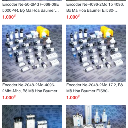
Encoder Ne-50-2Md F-068-09E
Encoder Ne-4096-2Md 15 4096,
5000P/R, Bộ Mã Hóa Baumer
Bộ Mã Hóa Baumer Eil580-
₫
₫
Eil580-Sc10.5Rn.01024.A, Elco
1.000
Sc10.5Fn.01024.A, Elco
1.000
Eb58W15-H4Pr-5000 Trục Xoay
Eb58W15-H4Pr-1000.4J0801
5000 Trục Rỗng 15Mm
1000
Encoder Ne-2048-2Md-4096-
Encoder Ne-2048-2Md 17 2, Bộ
2Mht-Mhc, Bộ Mã Hóa Baumer
Mã Hóa Baumer Eil580-
₫
₫
Eil580-Sc10.5Bn.02048.A, Elco
1.000
Bt14.5Fn.0124.A, Elco
1.000
Eb58W15-C4Pr-1200 Trục Rỗng
Eb58W14R-L6Pr-1024 Trục
15Mm
Rỗng 14Mm1024 Xung