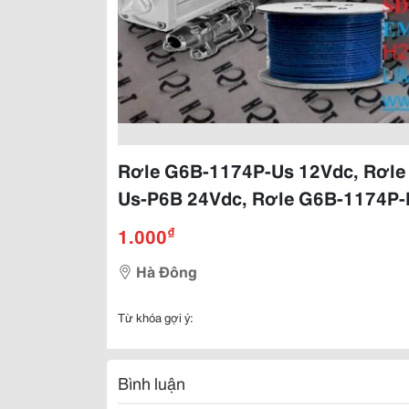
Rơle G6B-1174P-Us 12Vdc, Rơle
Us-P6B 24Vdc, Rơle G6B-1174P-
₫
1.000
Hà Đông
Từ khóa gợi ý:
Bình luận