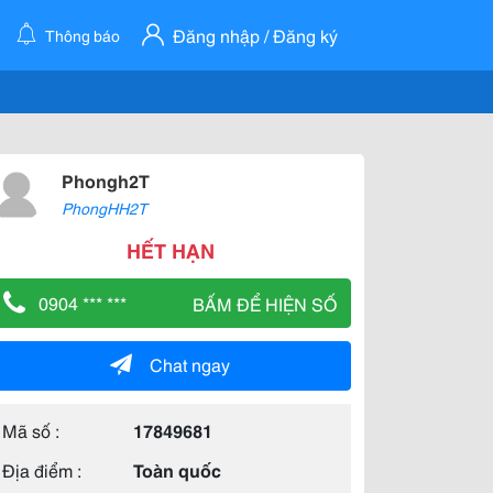
Đăng nhập / Đăng ký
Thông báo
Phongh2T
PhongHH2T
HẾT HẠN
0904 *** ***
BẤM ĐỂ HIỆN SỐ
Chat ngay
Mã số :
17849681
Địa điểm :
Toàn quốc