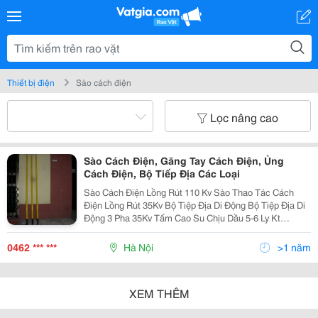
Thiết bị điện
Sào cách điện
Lọc nâng cao
Sào Cách Điện, Găng Tay Cách Điện, Ủng
Cách Điện, Bộ Tiếp Địa Các Loại
Sào Cách Điện Lồng Rút 110 Kv Sào Thao Tác Cách
Điện Lồng Rút 35Kv Bộ Tiệp Địa Di Động Bộ Tiệp Địa Di
Động 3 Pha 35Kv Tấm Cao Su Chịu Dầu 5-6 Ly Kt
550X550 Cao Su Tấm Chịu Dầu 2-3Ly Kt 550 X 550 Ủng
Cao Su Cách Điện 24Kv Ủng Cách Điện Hạ Áp, 10Kv, 22
0462 *** ***
Hà Nội
>1 năm
XEM THÊM