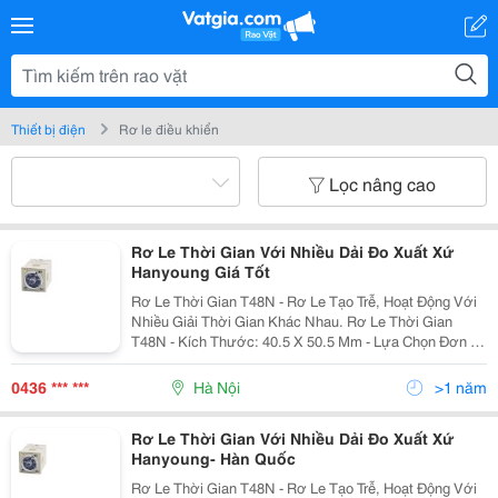
Thiết bị điện
Rơ le điều khiển
Lọc nâng cao
Rơ Le Thời Gian Với Nhiều Dải Đo Xuất Xứ
Hanyoung Giá Tốt
Rơ Le Thời Gian T48N - Rơ Le Tạo Trễ, Hoạt Động Với
Nhiều Giải Thời Gian Khác Nhau. Rơ Le Thời Gian
T48N - Kích Thước: 40.5 X 50.5 Mm - Lựa Chọn Đơn Vị
Của Dải Thời Gian: Giờ, Phút, Giây - Hoạt Động Với
Nhiều Dải Thời Gian
0436 *** ***
Hà Nội
>1 năm
Rơ Le Thời Gian Với Nhiều Dải Đo Xuất Xứ
Hanyoung- Hàn Quốc
Rơ Le Thời Gian T48N - Rơ Le Tạo Trễ, Hoạt Động Với