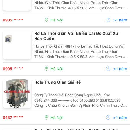
Nhiều Giải Thời Gian Khác Nhau. Rơ Le Thời Gian
T48N - Kích Thước: 40.5 X 50.5 Mm - Lựa Chọn Đơn Vị
Của Dải Thời Gian: Giờ, Phút, Giây - Hoạt Động Với
Nhiều Dải Thời Gian
0905 *** ***
Hà Nội
>1 năm
Rơ Le Thời Gian Với Nhiều Dải Đo Xuất Xứ
Hàn Quốc
Rơ Le Thời Gian T48N - Rơ Le Tạo Trễ, Hoạt Động Với
Nhiều Giải Thời Gian Khác Nhau. Rơ Le Thời Gian
T48N - Kích Thước: 40.5 X 50.5 Mm - Lựa Chọn Đơn Vị
Của Dải Thời Gian: Giờ, Phút, Giây - Hoạt Động Với
Nhiều Dải Thời Gian
0905 *** ***
Hà Nội
>1 năm
Role Trung Gian Giá Rẻ
Công Ty Tnhh Giải Pháp Công Nghệ Châu Khê
0948.244.368 ---------- 0166.8155.893 0166.8155.893
Công Ty Châu Khê Là Đơn Vị Phân Phối Chính Thức Các
Thiết Bị Đo Lường, Thiết Bị Điện Công Nghiệp &Ndash;
Tự Động Hóa Của Tập Đoàn Schneider Electric,
0437 *** ***
Hà Nội
>1 năm