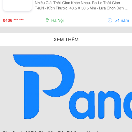
Nhiều Giải Thời Gian Khác Nhau. Rơ Le Thời Gian
T48N - Kích Thước: 40.5 X 50.5 Mm - Lựa Chọn Đơn Vị
Của Dải Thời Gian: Giờ, Phút, Giây - Hoạt Động Với
Nhiều Dải Thời Gian
0436 *** ***
Hà Nội
>1 năm
XEM THÊM