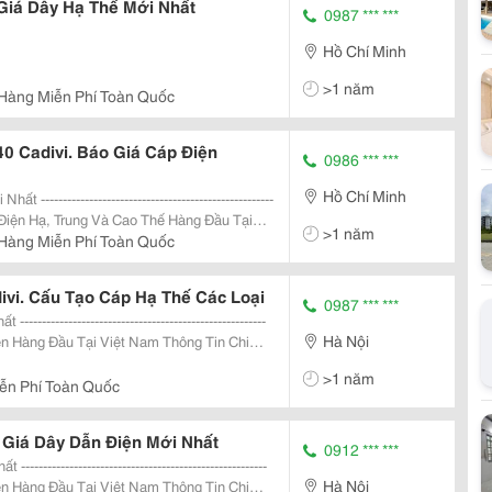
Giá Dây Hạ Thế Mới Nhất
0987 *** ***
Hồ Chí Minh
>1 năm
Hàng Miễn Phí Toàn Quốc
 Cadivi. Báo Giá Cáp Điện
0986 *** ***
Hồ Chí Minh
>1 năm
t Về Bảng Báo Giá Cập Nhật Mới Nhất Của C
Hàng Miễn Phí Toàn Quốc
ivi. Cấu Tạo Cáp Hạ Thế Các Loại
0987 *** ***
Hà Nội
Đầu Tại Việt Nam Thông Tin Chi
ới Nhất Của Các Nhà Sản Xuất Dây Và C
>1 năm
ễn Phí Toàn Quốc
 Giá Dây Dẫn Điện Mới Nhất
0912 *** ***
Hà Nội
Đầu Tại Việt Nam Thông Tin Chi