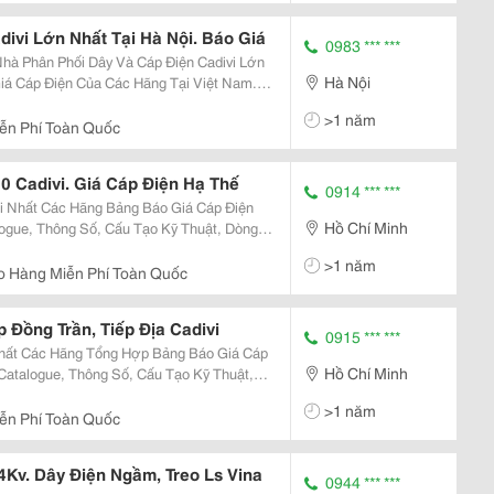
ivi Lớn Nhất Tại Hà Nội. Báo Giá
0983 *** ***
Hà Nội
Thuật, Dòng Điện Định Mức... Xem Tiếp
>1 năm
ễn Phí Toàn Quốc
0 Cadivi. Giá Cáp Điện Hạ Thế
0914 *** ***
Hồ Chí Minh
ogue, Thông Số, Cấu Tạo Kỹ Thuật, Dòng
>1 năm
o Hàng Miễn Phí Toàn Quốc
 Đồng Trần, Tiếp Địa Cadivi
0915 *** ***
Hồ Chí Minh
Catalogue, Thông Số, Cấu Tạo Kỹ Thuật,
>1 năm
ễn Phí Toàn Quốc
4Kv. Dây Điện Ngầm, Treo Ls Vina
0944 *** ***