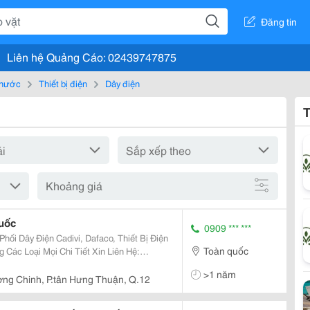
Đăng tin
Liên hệ Quảng Cáo: 02439747875
, nước
Thiết bị điện
Dây điện
T
Khoảng giá
uốc
0909 *** ***
Toàn quốc
>1 năm
ờng Chinh, P.tân Hưng Thuận, Q.12