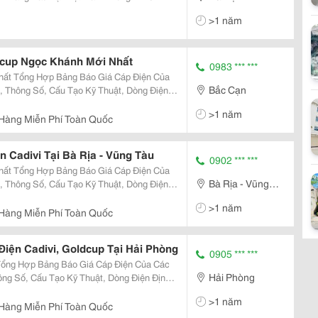
ới Nhất Của Các Nhà Sản Xuất Dây Và C
>1 năm
dcup Ngọc Khánh Mới Nhất
0983 *** ***
Bắc Cạn
, Thông Số, Cấu Tạo Kỹ Thuật, Dòng Điện
>1 năm
Hàng Miễn Phí Toàn Quốc
 Cadivi Tại Bà Rịa - Vũng Tàu
0902 *** ***
Bà Rịa - Vũng
, Thông Số, Cấu Tạo Kỹ Thuật, Dòng Điện
Tàu
>1 năm
Hàng Miễn Phí Toàn Quốc
Điện Cadivi, Goldcup Tại Hải Phòng
0905 *** ***
Hải Phòng
ông Số, Cấu Tạo Kỹ Thuật, Dòng Điện Định
>1 năm
Hàng Miễn Phí Toàn Quốc