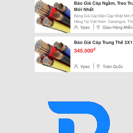
Báo Giá Cáp Ngầm, Treo Tru
Mới Nhất
Bảng Giá Cáp Điện Cập Nhật Mới Nhất Tổng Hợp Báo Giá Cáp Điện Của Các
Hãng Tại Việt Nam. Catalogue, Th
Mức... Xem Tiếp Website Cung Cấp Uy Tín &Amp; Chuyên Nghiệp: Vpec.vn
Vpec
Giao Hàng Miễn
Báo Giá Dây &Amp; Cáp Điện
Báo Giá Cáp Trung Thế 3X1
₫
345.000
Vpec
Toàn Quốc