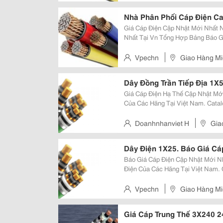
Nhà Phân Phối Cáp Điện Cad
Giá Cáp Điện Cập Nhật Mới Nhất Nhà Phân Phối Dây Và Cáp Điện Cadivi Lớn
Nhất Tại Vn Tổng Hợp Bảng Báo Giá Cáp Điện Của Các Hãng Tại Việt Nam.
Catalogue, Thông Số, Cấu Tạo Kỹ 
Website Cung Cấp Uy Tín &A
Vpechn
Giao Hàng Mi
Dây Đồng Trần Tiếp Địa 1X5
Giá Cáp Điện Hạ Thế Cập Nhật Mới Nhất Các Hãng Bảng Báo Giá Cáp Điện
Của Các Hãng Tại Việt Nam. Catal
Điện Định Mức... Xem Tiếp Website Cung Cấp Uy Tín &Amp; Chuyên Nghiệp:
Vpec.vn Vpec.vn Vpec.vn Vpe
Doanhnhanviet H
Gia
Dây Điện 1X25. Báo Giá Cáp
Báo Giá Cáp Điện Cập Nhật Mới Nhất Các Hãng Tổng Hợp Bảng Báo Giá Cáp
Điện Của Các Hãng Tại Việt Nam. 
Dòng Điện Định Mức... Xem Tiếp Website Cung Cấp Uy Tín &Amp; Chuyên
Nghiệp: Vpec.vn Vpec.vn Vpec.
Vpechn
Giao Hàng Mi
Giá Cáp Trung Thế 3X240 2