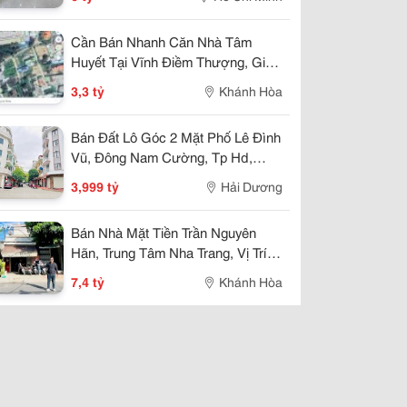
Cần Bán Nhanh Căn Nhà Tâm
Huyết Tại Vĩnh Điềm Thượng, Giá
Cực Tốt 3,3 Tỷ
3,3 tỷ
Khánh Hòa
Bán Đất Lô Góc 2 Mặt Phố Lê Đình
Vũ, Đông Nam Cường, Tp Hd,
57.25M2, Đường 13.5M, 3.X Tỷ
3,999 tỷ
Hải Dương
Bán Nhà Mặt Tiền Trần Nguyên
Hãn, Trung Tâm Nha Trang, Vị Trí
Kinh Doanh Đẹp, Giá 7,4 Tỷ
7,4 tỷ
Khánh Hòa