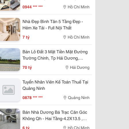
Trời Bãi Biển Sân Vườn
0944 *** ***
Hồ Chí Minh
Nhà Đẹp Bình Tân 5 Tầng Đẹp -
Hẻm Xe Tải - Full Nội Thất
7 tỷ
Hồ Chí Minh
Bán Lô Đất 3 Mặt Tiền Mặt Đường
Trường Chinh, Tp Hải Dương,
789M2, Lô Góc, Kd Tốt, Vị Trí Đẹp
70 tỷ
Hải Dương
Tuyển Nhân Viên Kế Toán Thuế Tại
Quảng Ninh
0878 *** ***
Quảng Ninh
Bán Nhà Dương Bá Trạc Căn Góc
Không Qh - Hai Tầng-4.2X13.5 ,
Nhỉnh 5 Tỷ
6 tỷ
Hồ Chí Minh