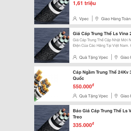
1,61 triệu
Vpec
Giao Hàng Toàn
Giá Cáp Trung Thế Ls Vina
Giá Cáp Trung Thế Cập Nhật Mới Nhất Các Hãng Tổng Hợp Bảng Báo Giá Cáp
Điện Của Các Hãng Tại Việt Nam. 
Dòng Điện Định Mức... Xem Tiếp Website Cung Cấp Uy Tín &Amp; Chuyên
Nghiệp: Vpec.vn Báo Giá Dây
Quà Tặng Vpec
Giao 
Cáp Ngầm Trung Thế 24Kv 3
Quốc
₫
550.000
Quà Tặng Vpec
Giao 
Báo Giá Cáp Trung Thế Ls 
Treo
₫
335.000