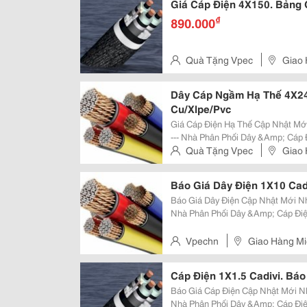
Giá Cáp Điện 4X150. Bảng 
₫
890.000
Quà Tặng Vpec
Giao 
Dây Cáp Ngầm Hạ Thế 4X240
Cu/Xlpe/Pvc
Giá Cáp Điện Hạ Thế Cập Nhật Mới Nhất -----------------------------------------------------
--- Nhà Phân Phối Dây &Amp; Cáp Điện Hạ, Trung Và Cao Thế Hàng Đầu Tại
Quà Tặng Vpec
Việt Nam Thông Tin Chi Tiế
Giao 
Báo Giá Dây Điện 1X10 Cad
Báo Giá Dây Điện Cập Nhật Mới Nhất --------------------------------------------------------
Nhà Phân Phối Dây &Amp; Cáp Điện Hàng 
Tiết Về Bảng Báo Giá Cập Nhật M
Vpechn
Giao Hàng Mi
Cáp Điện 1X1.5 Cadivi. Báo
Báo Giá Cáp Điện Cập Nhật Mới Nhất --------------------------------------------------------
Nhà Phân Phối Dây &Amp; Cáp Điện Hàng 