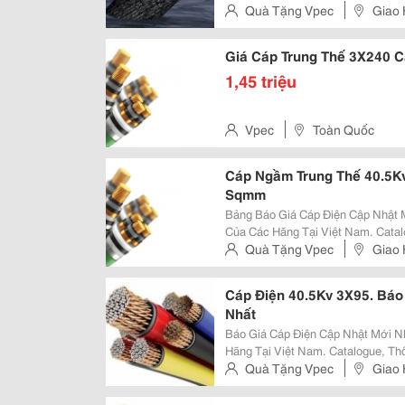
Quà Tặng Vpec
Giao 
Giá Cáp Trung Thế 3X240 Ca
1,45 triệu
Vpec
Toàn Quốc
Cáp Ngầm Trung Thế 40.5Kv
Sqmm
Bảng Báo Giá Cáp Điện Cập Nhật Mới Nhất Tổng Hợp Bảng Báo Giá Cáp Điện
Của Các Hãng Tại Việt Nam. Catal
Điện Định Mức... Xem Tiếp Website Cung Cấp Uy Tín &Amp; Chuyên Nghiệp:
Quà Tặng Vpec
Giao 
Vpec.vn Báo Giá Dây &Amp;
Cáp Điện 40.5Kv 3X95. Báo
Nhất
Báo Giá Cáp Điện Cập Nhật Mới Nhất Tổng Hợp Báo Giá Cáp Điện Của Các
Hãng Tại Việt Nam. Catalogue, Th
Mức... Xem Tiếp Website Cung Cấp Uy Tín &Amp; Chuyên Nghiệp: Vpec.vn
Quà Tặng Vpec
Giao 
Báo Giá Dây &Amp; Cáp Điện