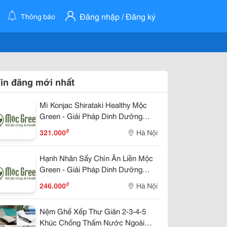
Đăng nhập / Đăng ký
Thông báo
in đăng mới nhất
Mì Konjac Shirataki Healthy Mộc
Green - Giải Pháp Dinh Dưỡng
Lành Mạnh Cho Cuộc Sống Hiện
₫
321.000
Hà Nội
Đại
Hạnh Nhân Sấy Chín Ăn Liền Mộc
Green - Giải Pháp Dinh Dưỡng
Lành Mạnh Cho Cuộc Sống Hiện
₫
246.000
Hà Nội
Đại
Nệm Ghế Xếp Thư Giãn 2-3-4-5
Khúc Chống Thấm Nước Ngoài