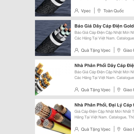
Tiết Về Bảng Báo Giá Cập Nhật M
Vpec
Toàn Quốc
Báo Giá Dây Cáp Điện Gol
Báo Giá Cáp Điện Cập Nhật Mới Nhất Tổng Hợp Bảng Báo Giá Cáp Điện Của
Các Hãng Tại Việt Nam. Catalogue
Định Mức... Xem Tiếp Website Cung Cấp Uy Tín &Amp; Chuyên Nghiệp:
Vpec.vn Vpec.vn Vpec.vn Vpec.v
Quà Tặng Vpec
Giao 
Nhà Phân Phối Dây Cáp Điện
Báo Giá Cáp Điện Cập Nhật Mới Nhất Tổng Hợp Bảng Báo Giá Cáp Điện Của
Các Hãng Tại Việt Nam. Catalogue
Định Mức... Xem Tiếp Website Cung Cấp Uy Tín &Amp; Chuyên Nghiệp:
Vpec.vn Vpec.vn Vpec.vn Vpec.v
Quà Tặng Vpec
Giao 
Nhà Phân Phối, Đại Lý Cáp 
Giá Cáp Điện Cập Nhật Mới Nhất Tổng Hợp Bảng Báo Giá Cáp Điện Của Các
Hãng Tại Việt Nam. Catalogue, Th
Mức... Xem Tiếp Website Cung Cấp Uy Tín &Amp; Chuyên Nghiệp: Vpec.vn
Vpec.vn Vpec.vn Vpec.vn Vp
Quà Tặng Vpec
Giao 