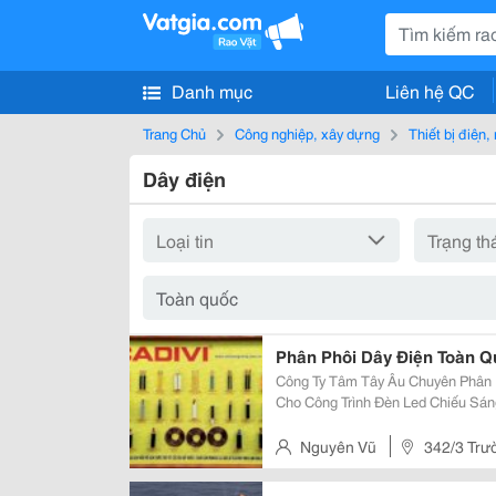
Danh mục
Liên hệ QC
Trang Chủ
Công nghiệp, xây dựng
Thiết bị điện
Dây điện
Phân Phôi Dây Điện Toàn Q
Công Ty Tâm Tây Âu Chuyên Phân Phối Dây Điện Cadivi, Dafaco, Thiết Bị Điện
Cho Công Trình Đèn Led Chiếu Sáng Các Loại Mọi Chi Tiết Xin Liên Hệ:
0902780898 - 0909420898
Nguyên Vũ
342/3 Trư