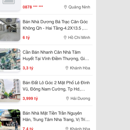
0878 *** ***
Quảng Ninh
Bán Nhà Dương Bá Trạc Căn Góc
Không Qh - Hai Tầng-4.2X13.5 ,
Nhỉnh 5 Tỷ
6 tỷ
Hồ Chí Minh
Cần Bán Nhanh Căn Nhà Tâm
Huyết Tại Vĩnh Điềm Thượng, Giá
Cực Tốt 3,3 Tỷ
3,3 tỷ
Khánh Hòa
Bán Đất Lô Góc 2 Mặt Phố Lê Đình
Vũ, Đông Nam Cường, Tp Hd,
57.25M2, Đường 13.5M, 3.X Tỷ
3,999 tỷ
Hải Dương
Bán Nhà Mặt Tiền Trần Nguyên
Hãn, Trung Tâm Nha Trang, Vị Trí
Kinh Doanh Đẹp, Giá 7,4 Tỷ
7,4 tỷ
Khánh Hòa