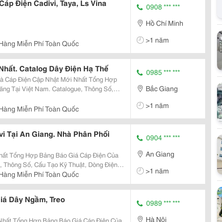
Cáp Điện Cadivi, Taya, Ls Vina
0908 *** ***
Hồ Chí Minh
>1 năm
Hàng Miễn Phí Toàn Quốc
Nhất. Catalog Dây Điện Hạ Thế
0985 *** ***
Bắc Giang
ng Tại Việt Nam. Catalogue, Thông Số,
p Website Cung Cấp Uy Tín
>1 năm
Hàng Miễn Phí Toàn Quốc
i Tại An Giang. Nhà Phân Phối
0904 *** ***
An Giang
, Thông Số, Cấu Tạo Kỹ Thuật, Dòng Điện
>1 năm
Hàng Miễn Phí Toàn Quốc
Giá Dây Ngầm, Treo
0989 *** ***
Hà Nội