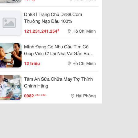
Dn88 | Trang Chủ Dn88.Com
Thưởng Nạp Đầu 100%
₫
121.231.241.254
Hồ Chí Minh
Mình Đang Có Nhu Cầu Tìm Cô
Giúp Việc Ở Lại Nhà Và Gắn Bó
Lâu Dài
12 triệu
Hồ Chí Minh
Tâm An Sửa Chữa Máy Trợ Thính
Chính Hãng
0982 *** ***
Hải Phòng