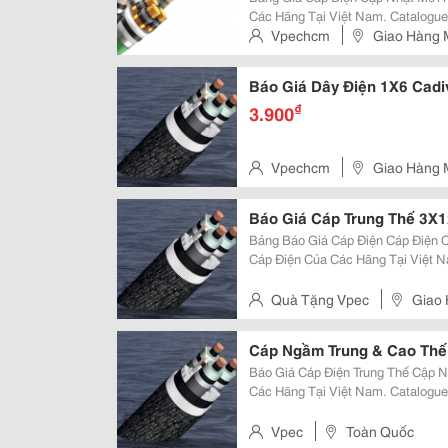
Các Hãng Tại Việt Nam. Catalogue
Định Mức... Xem Tiếp Website Cung Cấp Uy Tín &Amp; Chuyên Nghiệp:
Vpechcm
Giao Hàng 
Vpec.vn Vpec.vn Vpec.vn Vpec.
Báo Giá Dây Điện 1X6 Cadiv
₫
3.900
Vpechcm
Giao Hàng 
Báo Giá Cáp Trung Thế 3X12
Bảng Báo Giá Cáp Điện Cáp Điện Cadivi Cập Nhật Mới Nhất Tổng Hợp Báo Giá
Cáp Điện Của Các Hãng Tại Việt N
Thuật, Dòng Điện Định Mức... Xem Tiếp Website Cung Cấp Uy
Chuyên Nghiệp: Vpec.vn Báo
Quà Tặng Vpec
Giao 
Cáp Ng
Báo Giá Cáp Điện Trung Thế Cập Nhật Mới Nhất Bảng Báo Giá Cáp Điện Của
Các Hãng Tại Việt Nam. Catalogue
Định Mức... Xem Tiếp Website Cung Cấp Uy Tín &Amp; Chuyên Nghiệp:
Vpec.vn Báo Giá Dây &Amp; Cáp
Vpec
Toàn Quốc