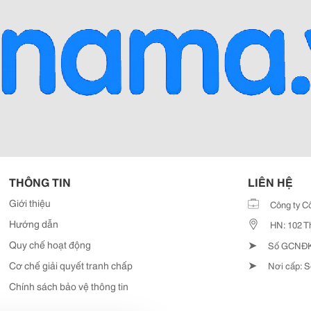
THÔNG TIN
LIÊN HỆ
Giới thiệu
Công ty C
Hướng dẫn
HN: 102 T
➤
Quy chế hoạt động
Số GCNĐKD
➤
Cơ chế giải quyết tranh chấp
Nơi cấp: S
Chính sách bảo vệ thông tin