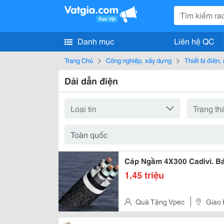
Danh mục
Liên hệ QC
Trang Chủ
Công nghiệp, xây dựng
Thiết bị điện
Dải dẫn điện
Cáp Ngầm 4X300 Cadivi. Bá
1,45 triệu
Quà Tặng Vpec
Giao 