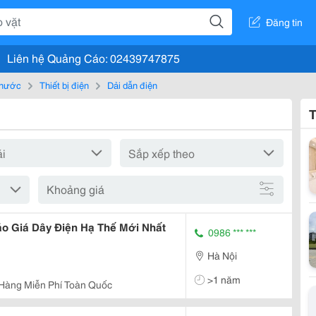
Đăng tin
Liên hệ Quảng Cáo: 02439747875
, nước
Thiết bị điện
Dải dẫn điện
T
Khoảng giá
o Giá Dây Điện Hạ Thế Mới Nhất
0986 *** ***
Hà Nội
>1 năm
Hàng Miễn Phí Toàn Quốc