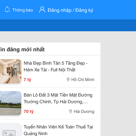
Đăng nhập / Đăng ký
Thông báo
in đăng mới nhất
Nhà Đẹp Bình Tân 5 Tầng Đẹp -
Hẻm Xe Tải - Full Nội Thất
7 tỷ
Hồ Chí Minh
Bán Lô Đất 3 Mặt Tiền Mặt Đường
Trường Chinh, Tp Hải Dương,
789M2, Lô Góc, Kd Tốt, Vị Trí Đẹp
70 tỷ
Hải Dương
Tuyển Nhân Viên Kế Toán Thuế Tại
Quảng Ninh