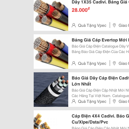
Dây 1X35 Cadivi. Bảng Giá 
₫
28.000
Quà Tặng Vpec
Giao 
Bảng Giá Cáp Evertop Mới 
Báo Giá Cáp Điện Catalogue Dây Và Cáp Điện Cập Nhật Mới Nhất Tổng Hợp
Bảng Báo Giá Cáp Điện Của Các Hã
Cấu Tạo Kỹ Thuật, Dòng Điện Định Mức... Xem Tiế
&Amp; Chuyên Nghiệp: Vpec
Quà Tặng Vpec
Giao 
Báo Giá Dây Cáp Điện Cadiv
Lớn Nhất
Báo Giá Cáp Điện Cập Nhật Mới Nhất Tổng Hợp Bảng Báo Giá Cáp Điện Của
Các Hãng Tại Việt Nam. Catalogue
Định Mức... Xem Tiếp Website Cung Cấp Uy Tín &Amp; Chuyên Nghiệp:
Quà Tặng Vpec
Giao 
Vpec.vn Vpec.vn Vpec.vn Vpec.v
Cáp Điện 4X4 Cadivi. Báo 
Cu/Xlpe/Dsta/Pvc
Bảng Giá Cáp Điện Cập Nhật Mới Nhất Tổng Hợp Bảng Báo Giá Cáp Điện Của