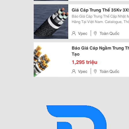
Giá Cáp Trung Thế 35Kv 3X
Báo Giá Cáp Trung Thế Cập Nhật Mới Nhất Bảng Báo Giá Cáp Điện Của Các
Hãng Tại Việt Nam. Catalogue, Th
Mức... Xem Tiếp Website Cung Cấp Uy Tín &Amp; Chuyên Nghiệp: Vpec.vn
Báo Giá Dây &Amp; Cáp Điện
Vpec
Toàn Quốc
Báo Giá Cáp Ngầm Trung Th
Tạo
1,295 triệu
Vpec
Toàn Quốc