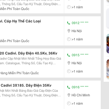
, Thông Số, Cấu Tạo Kỹ Thuật, Dòng Điện
>1 năm
Miễn Phí Toàn Quốc
i. Cáp Hạ Thế Các Loại
0912 *** ***
Hà Nội
>1 năm
Miễn Phí Toàn Quốc
0 Cadivi. Dây Điện 40.5Kv, 36Kv
0915 *** ***
Hà Nội
am. Catalogue, Thông Số, Cấu Tạo Kỹ
 Tín &Amp;
>1 năm
Hàng Miễn Phí Toàn Quốc
ầm Trung & Cao Thế Cadivi 3X185. Dây Điện 35Kv
0916 *** ***
Hồ Chí Minh
, Thông Số, Cấu Tạo Kỹ Thuật, Dòng Điện
>1 năm