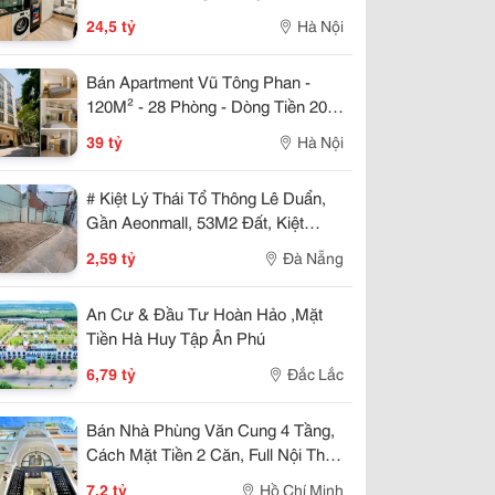
Tr/Th - Thang Máy - Ô Tô Vào Nhà
24,5 tỷ
Hà Nội
- 24.5 Tỷ
Bán Apartment Vũ Tông Phan -
120M² - 28 Phòng - Dòng Tiền 200
Tr/Th - Ô Tô 7 Chỗ Vào Nhà - 39 Tỷ
39 tỷ
Hà Nội
# Kiệt Lý Thái Tổ Thông Lê Duẩn,
Gần Aeonmall, 53M2 Đất, Kiệt
Thông, 2.X Tỷ Vừa
2,59 tỷ
Đà Nẵng
An Cư & Đầu Tư Hoàn Hảo ,Mặt
Tiền Hà Huy Tập Ân Phú
6,79 tỷ
Đắc Lắc
Bán Nhà Phùng Văn Cung 4 Tầng,
Cách Mặt Tiền 2 Căn, Full Nội Thất,
Chỉ 7.2 Tỷ
7,2 tỷ
Hồ Chí Minh