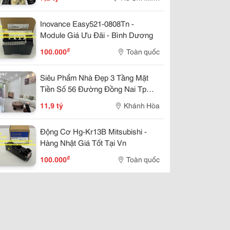
Inovance Easy521-0808Tn -
Module Giá Ưu Đãi - Bình Dương
₫
100.000
Toàn quốc
Siêu Phẩm Nhà Đẹp 3 Tầng Mặt
Tiền Số 56 Đường Đồng Nai Tp
Nha Trang Giá 11,9 Tỷ.
11,9 tỷ
Khánh Hòa
Động Cơ Hg-Kr13B Mitsubishi -
Hàng Nhật Giá Tốt Tại Vn
₫
100.000
Toàn quốc