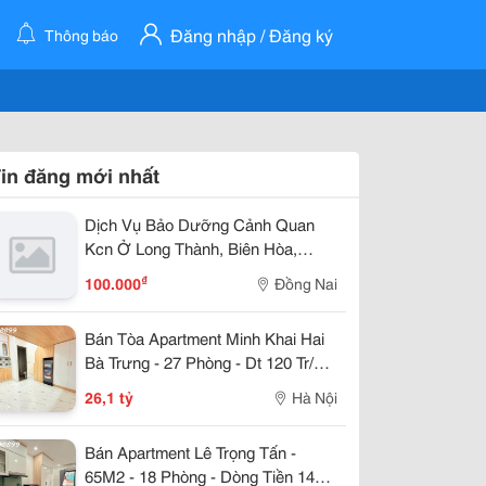
Đăng nhập / Đăng ký
Thông báo
in đăng mới nhất
Dịch Vụ Bảo Dưỡng Cảnh Quan
Kcn Ở Long Thành, Biên Hòa,
Amta
₫
100.000
Đồng Nai
Bán Tòa Apartment Minh Khai Hai
Bà Trưng - 27 Phòng - Dt 120 Tr/Th
- 85M2 - 7 Tầng - Mt 5.2M - 26,1 Tỷ
26,1 tỷ
Hà Nội
Bán Apartment Lê Trọng Tấn -
65M2 - 18 Phòng - Dòng Tiền 140