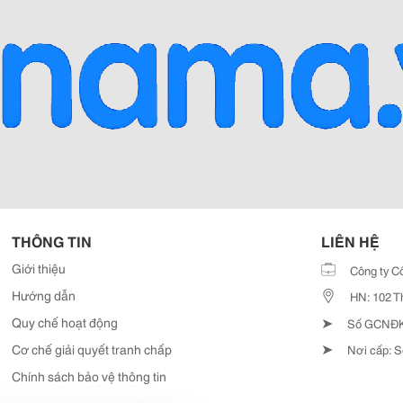
THÔNG TIN
LIÊN HỆ
Giới thiệu
Công ty C
Hướng dẫn
HN: 102 T
➤
Quy chế hoạt động
Số GCNĐKD
➤
Cơ chế giải quyết tranh chấp
Nơi cấp: S
Chính sách bảo vệ thông tin