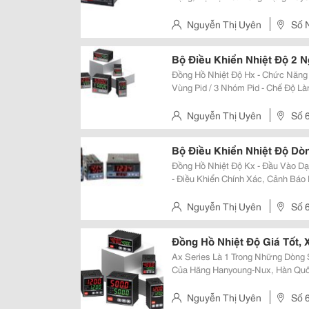
Kênh Mc9 - Mc9-4 : 4 Kênh Đầu Vào, Mc9-8 : 8 Kênh Đầu Vào - Multi Input: K ,
J , R , S
Nguyễn Thị Uyên
Số 
Chân - Hai Bà Trưng - Hà Nội
Bộ Điều Khiển Nhiệt Độ 2 
Đồng Hồ Nhiệt Độ Hx - Chức Năng Đi
Vùng Pid / 3 Nhóm Pid - Chế Độ Làm Nóng / Làm Lạnh - Multi Sv: Có Thể Cài
Nguyễn Thị Uyên
Số 6, Ngõ 395,
Hai Bà Trưng, Hà Nội
Bộ Điều Khiển Nhiệt Độ Dò
Đồng Hồ Nhiệt Độ Kx - Đầu Vào Dạng Multi Input - Điều Khiển Pid Auto - Tuning
- Điều Khiển Chính Xác, Cảnh Báo Lba Đặc Tính Kỹ Thuật Đồng Hồ Nhi
- Kích Thước: Đồng Hồ Nhiệt Độ 
72X7
Nguyễn Thị Uyên
Số 6, Ngõ 395,
Hai Bà Trưng, Hà Nội
Đồng Hồ Nhiệt Độ Giá Tốt,
Ax Series Là 1 Trong Những Dòng
Của Hãng Hanyoung-Nux, Hàn Quố
Năng, Thiết Kế Và Chi Phí Kinh Tế
Phẩm Được Khách Hàng Sử Dụng
Nguyễn Thị Uyên
Số 6, Ngõ 395,