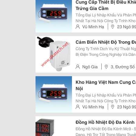
Cung Cấp Thiết Bị Điều Khi
Trứng Gia Cầm
Tổng Đại Lý Nhập Khẩu Và Phân Phố
Nhất Tại Hà Nội Công Ty Tnhh Kho Hàng Việt Nam Tell: 0934581022 Hotline :
0986.411.579 Cskh 24/24 : 0986.411.579 Đ/C: Số 23 Ngõ 99, Nguyễn Khang,
Vũ Minh Hạ
23 Ngõ 9
Cầu Giấy, Hà N
Cảm Biến Nhiệt Độ Trong Đ
Công Ty Tnhh Dịch Vụ Kỹ Thuật Ngô Gia Chuyên Cung Cấp Cảm Bi
Bị Điện Trong Công Nghiệp Và Dân Dụng Tel: 0978.307.770 F3, 
Kdc 295 Tân Kỳ Tân Quý, Phường
Website: Https://Vatgia.com/Ctyngo
Ngô Gia
3, Đường Số 
Tân Sơn Nhì, Quận Tân Phú, T
Kho Hàng Việt Nam Cung Cấ
Nội
Tổng Đại Lý Nhập Khẩu Và Phân Phố
Nhất Tại Hà Nội Công Ty Tnhh Kho Hàng Việt Nam Tell: 0934581022 Hotline :
0986.411.579 Cskh 24/24 : 0986.411.579 Đ/C: Số 23 Ngõ 99, Nguyễn Khang,
Vũ Minh Hạ
23 Ngõ 9
Cầu Giấy, Hà N
Đồng Hồ Nhiệt Độ Đa Kênh
Đồng Hồ Nhiệt Độ Đa Kênh Mc9 - Số Lượng Kênh Đầu Vào Lớn, Đầu Ra Đa
Dạng, Hộ Trợ Tốt Trong Mạng Truyền Thông Qua