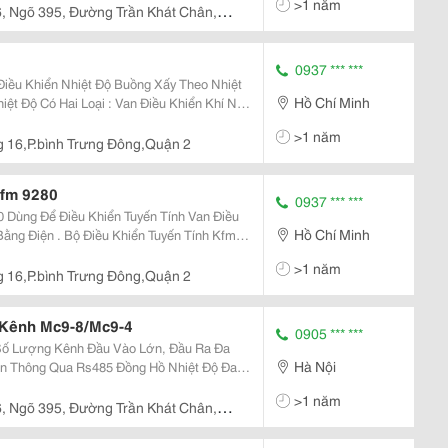
>1 năm
6, Ngõ 395, Đường Trần Khát Chân,
0937 *** ***
Điều Khiển Nhiệt Độ Buồng Xấy Theo Nhiệt
Hồ Chí Minh
ệt Độ Có Hai Loại : Van Điều Khiển Khí Nén
. Thông Thường Van Dieu Khien Nhiet Do
>1 năm
 16,P.bình Trưng Đông,Quận 2
Kfm 9280
0937 *** ***
0 Dùng Để Điều Khiển Tuyến Tính Van Điều
Hồ Chí Minh
Bằng Điện . Bộ Điều Khiển Tuyến Tính Kfm
ảm Biến Nhiệt Độ Hoặc Cảm Biến Áp Suất
>1 năm
Khi
 16,P.bình Trưng Đông,Quận 2
 Kênh Mc9-8/Mc9-4
0905 *** ***
Hà Nội
 Rs485 Đồng Hồ Nhiệt Độ Đa
>1 năm
 Đường Trần Khát Chân,