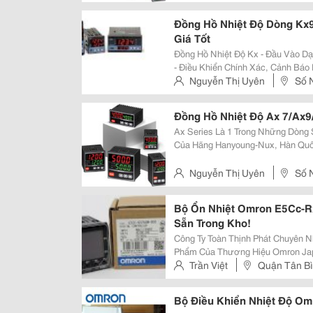
Hai Bà Trưng, Hà Nội
Đồng Hồ Nhiệt Độ Dòng Kx9
Giá Tốt
Đồng Hồ Nhiệt Độ Kx - Đầu Vào Dạng Multi Input - Điều Khiển Pid Auto - Tuning
- Điều Khiển Chính Xác, Cảnh Báo Lba Đặc Tính Kỹ Thuật Đồng Hồ Nhi
- Kích Thước: Đồng Hồ Nhiệt Độ 
Nguyễn Thị Uyên
Số 
72X7
Chân - Hai Bà Trưng - Hà Nội
Đồng Hồ Nhiệt Độ Ax 7/Ax9
Ax Series Là 1 Trong Những Dòng
Của Hãng Hanyoung-Nux, Hàn Quố
Năng, Thiết Kế Và Chi Phí Kinh Tế
Phẩm Được Khách Hàng Sử Dụng
Nguyễn Thị Uyên
Số 
Chân - Hai Bà Trưng - Hà Nội
Bộ Ổn Nhiệt Omron E5Cc-R
Sẵn Trong Kho!
Công Ty Toàn Thịnh Phát Chuyên N
Phẩm Của Thương Hiệu Omron Jap
Nhất Trên Thị Trường Hiện Nay. Thông Tin Về Sản Phẩm Bộ Ổn Nhiệt Omron
Trần Việt
Quận Tân B
E5Cc-Rx2Asm-800 Bộ Ổn Nhiệt L
Bộ Điều Khiển Nhiệt Độ Om