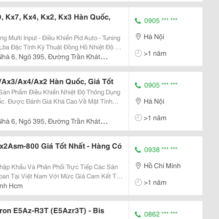
, Kx7, Kx4, Kx2, Kx3 Hàn Quốc,
0905 *** ***
Hà Nội
ệt Độ Kx
>1 năm
Kx 9N - 96X96Mm, Đồng Hồ Nhiệt Độ Kx7N -
Nhà 6, Ngõ 395, Đường Trần Khát
/Ax3/Ax4/Ax2 Hàn Quốc, Giá Tốt
0905 *** ***
 Sản Phẩm Điều Khiển Nhiệt Độ Thông Dụng
Hà Nội
c. Được Đánh Giá Khá Cao Về Mặt Tính
; Ax Series Hiện Là 1 Trong Những Bộ Sản
>1 năm
 Nhiều Nh
Nhà 6, Ngõ 395, Đường Trần Khát
x2Asm-800 Giá Tốt Nhất - Hàng Có
0938 *** ***
Hồ Chí Minh
hập Khẩu Và Phân Phối Trực Tiếp Các Sản
an Tại Việt Nam Với Mức Giá Cam Kết Tốt
>1 năm
ình Hcm
ron E5Az-R3T (E5Azr3T) - Bis
0862 *** ***