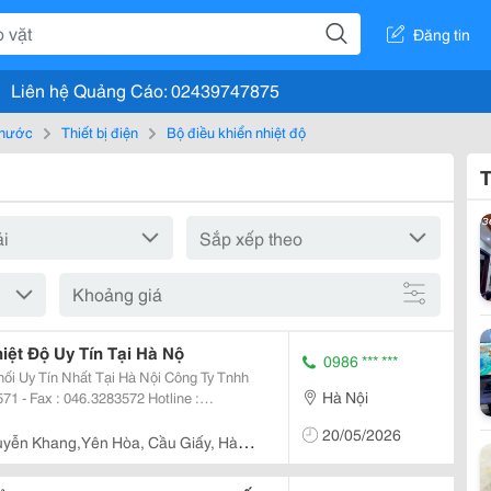
Đăng tin
Liên hệ Quảng Cáo: 02439747875
, nước
Thiết bị điện
Bộ điều khiển nhiệt độ
T
Khoảng giá
ệt Độ Uy Tín Tại Hà Nộ
0986 *** ***
ín Nhất Tại Hà Nội Công Ty Tnhh
Hà Nội
20/05/2026
uyễn Khang,Yên Hòa, Cầu Giấy, Hà