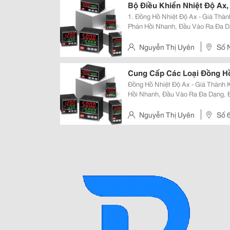
Bộ Điều Khiển Nhiệt Độ Ax,
1. Đồng Hồ Nhiệt Độ Ax - Giá Thành Kinh Tế, Kích Thước Đa Dạng, Tốc Độ
Phản Hồi Nhanh, Đầu Vào Ra Đa D
Cao Đồng Hồ Nhiệt Độ Ax - Giá Thành Kinh Tế, Độ Chính Xác Cao, Tốc Độ
Phản Hồi Nhanh -
Nguyễn Thị Uyên
Số 
Chân - Hai Bà Trưng - Hà Nội
Cung Cấp Các Loại Đồng H
Đồng Hồ Nhiệt Độ Ax - Giá Thành Kinh Tế, Kích Thước Đa Dạng, Tốc Độ Phản
Hồi Nhanh, Đầu Vào Ra Đa Dạng, 
Đồng Hồ Nhiệt Độ Ax - Giá Thành Kinh Tế, Độ Chính Xác Cao, Tốc Độ Phản Hồi
Nhanh - Kí
Nguyễn Thị Uyên
Số 6, Ngõ 395,
Hai Bà Trưng, Hà Nội