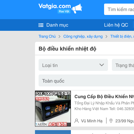
Danh mục
Liên hệ QC
Trang Chủ
Công nghiệp, xây dựng
Thiết bị điện
Bộ điều khiển nhiệt độ
Cung Cấp Bộ Điều Khiển Nhi
Tổng Đại Lý Nhập Khẩu Và Phân Phối Uy T
Kho Hàng Việt Nam Tell: 046.3283571 - Fax : 046.3283572 Hotline :
0986.411.579 Cskh 24/24 : 0986.411.579 Đ/C: 23/99 Nguyễn Khang, Yên Hòa,
Cg, Hn Vuha1983@Gmail.
Vũ Minh Hạ
23/99 Ng
Nội