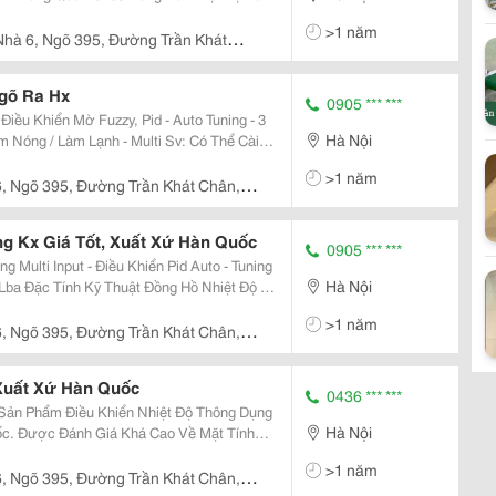
>1 năm
Nhà 6, Ngõ 395, Đường Trần Khát
Ngõ Ra Hx
0905 *** ***
ều Khiển Mờ Fuzzy, Pid - Auto Tuning - 3
Hà Nội
Đặt Các Giá Trị Nhiệt Độ (Sv) Khác Nhau, Lựa Chọn Bằng Công Tắc Điều Kh -
>1 năm
 Đường Trần Khát Chân,
ng Kx Giá Tốt, Xuất Xứ Hàn Quốc
0905 *** ***
Hà Nội
ệt Độ Kx
Kx 9N - 96X96Mm, Đồng Hồ Nhiệt Độ Kx7N -
>1 năm
 Đường Trần Khát Chân,
 Xuất Xứ Hàn Quốc
0436 *** ***
 Sản Phẩm Điều Khiển Nhiệt Độ Thông Dụng
Hà Nội
c. Được Đánh Giá Khá Cao Về Mặt Tính
; Ax Series Hiện Là 1 Trong Những Bộ Sản
>1 năm
 Nhiều Nh
 Đường Trần Khát Chân,