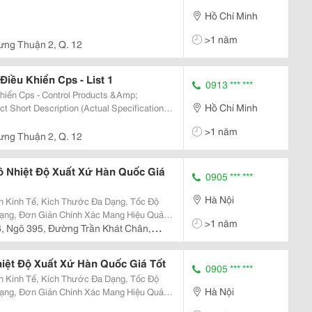
Hồ Chí Minh
>1 năm
ng Thuận 2, Q. 12
iều Khiển Cps - List 1
0913 *** ***
Hồ Chí Minh
Follows Latest Datasheet Version) Bpz:qfa3212.Ewsn
>1 năm
ng Thuận 2, Q. 12
 Nhiệt Độ Xuất Xứ Hàn Quốc Giá
0905 *** ***
Hà Nội
ạng, Đơn Giản Chính Xác Mang Hiệu Quả
>1 năm
 Đường Trần Khát Chân,
iệt Độ Xuất Xứ Hàn Quốc Giá Tốt
0905 *** ***
Hà Nội
ạng, Đơn Giản Chính Xác Mang Hiệu Quả