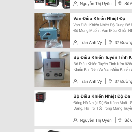
Phản Hồi Nhanh -
Nguyễn Thị Uyên
Số 
Hai Bà Trưng, Hà Nội
Van Điều Khiển Nhiệt Độ
Van Điều Khiển Nhiệt Độ Dùng Để 
Độ Mong Muốn . Van Điều Khiển Nhi
&Amp; Van Điều Khiển Bằng Điện 
Dùng Van Điều Khiển Tuyến Tính
Tran Anh Vy
37 Đường
Bộ Điều Khiển Tuyến Tính 
Bộ Điều Khiển Tuyến Tính Kfm 928
Khiển Khí Nén Và Van Điều Khiển 
92800 Nhận Tín Hiệu 4-20Ma Từ C
&Amp; Đưa Tín Hiệu 4-20Ma Điều 
Tran Anh Vy
37 Đường
Bộ Điều Khiển Nhiệt Độ Đa
Đồng Hồ Nhiệt Độ Đa Kênh Mc9 - Số Lượng Kênh Đầu Vào Lớn, Đầu Ra Đa
Dạng, Hộ Trợ Tốt Trong Mạng Truyền Thông Qua
Kênh Mc9 - Mc9-4 : 4 Kênh Đầu Vào, Mc9-8 : 8 Kênh Đầu Vào - Multi Input: K ,
J , R , S
Nguyễn Thị Uyên
Số 6, Ngõ 395,
Hai Bà Trưng, Hà Nội