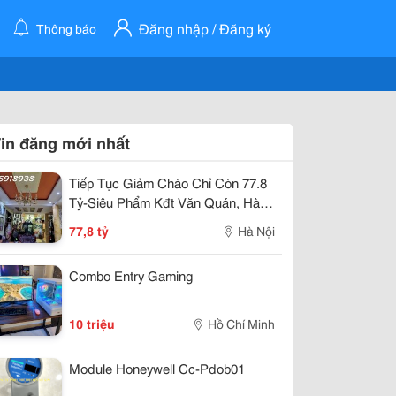
Đăng nhập / Đăng ký
Thông báo
in đăng mới nhất
Tiếp Tục Giảm Chào Chỉ Còn 77.8
Tỷ-Siêu Phẩm Kđt Văn Quán, Hà
Đông-210M X 4T, Mặt Tiền 10M
77,8 tỷ
Hà Nội
Combo Entry Gaming
10 triệu
Hồ Chí Minh
Module Honeywell Cc-Pdob01