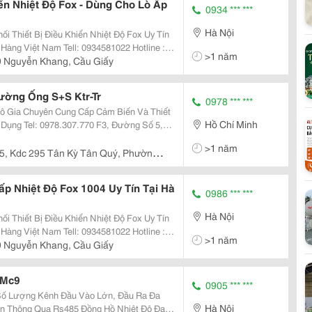
ển Nhiệt Độ Fox - Dùng Cho Lò Ấp
0934 *** ***
Hà Nội
i Thiết Bị Điều Khiển Nhiệt Độ Fox Uy Tín
>1 năm
9 Nguyễn Khang, Cầu Giấy
ường Ống S+S Ktr-Tr
0978 *** ***
ến Và Thiết
Hồ Chí Minh
Đường Số 5,
 Tân Sơn Nhì, Quận Tân Phú, Tphcm
>1 năm
...
5, Kdc 295 Tân Kỳ Tân Quý, Phường
phcm
p Nhiệt Độ Fox 1004 Uy Tín Tại Hà
0986 *** ***
Hà Nội
i Thiết Bị Điều Khiển Nhiệt Độ Fox Uy Tín
>1 năm
9 Nguyễn Khang, Cầu Giấy
 Mc9
0905 *** ***
Hà Nội
 Rs485 Đồng Hồ Nhiệt Độ Đa