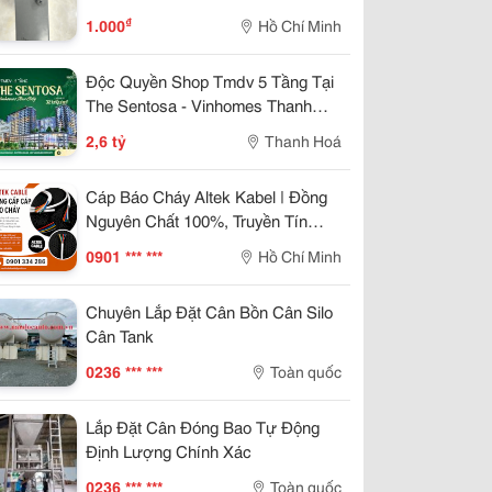
₫
1.000
Hồ Chí Minh
Độc Quyền Shop Tmdv 5 Tầng Tại
The Sentosa - Vinhomes Thanh
Hóa Kinh Doanh Không Giới Hạn
2,6 tỷ
Thanh Hoá
Cáp Báo Cháy Altek Kabel | Đồng
Nguyên Chất 100%, Truyền Tín
Hiệu Ổn Định
0901 *** ***
Hồ Chí Minh
Chuyên Lắp Đặt Cân Bồn Cân Silo
Cân Tank
0236 *** ***
Toàn quốc
Lắp Đặt Cân Đóng Bao Tự Động
Định Lượng Chính Xác
0236 *** ***
Toàn quốc