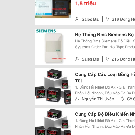
1,8 triệu
Sales Bis
216 Đông Hư
Hệ Thống Bms Siemens Bộ Đ
Hệ Thống Bms Siemens Bộ Điều Khiển Cps - Control Products &Amp;
Systems Order Part No. Type Product Short Description (Actual Specification
Sales Bis
216 Đông Hư
Cung Cấp Các Loại Đồng Hồ
Tốt
1. Đồng Hồ Nhiệt Độ Ax - Giá Thành Kinh Tế, Kích Thước Đa Dạng, Tốc Độ
Phản Hồi Nhanh, Đầu Vào Ra Đa D
Cao Đồng Hồ Nhiệt Độ Ax - Giá Thành Kinh Tế, Độ Chính Xác Cao, Tốc Độ
Nguyễn Thị Uyên
Số 6, Ngõ 395,
Phản Hồi Nhanh -
Hai Bà Trưng, Hà Nội
Cung Cấp Bộ Điều Khiển Nh
1. Đồng Hồ Nhiệt Độ Ax - Giá Thành Kinh Tế, Kích Thước Đa Dạng, Tốc Độ
Phản Hồi Nhanh, Đầu Vào Ra Đa D
Cao Đồng Hồ Nhiệt Độ Ax - Giá Thành Kinh Tế, Độ Chính Xác Cao, Tốc Độ