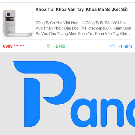
Khóa Từ, Khóa Vân Tay, Khóa Mã Số ,Két Sắt
Công Ty Cp Ybs Việt Nam Là Công Ty Đi Đầu Về Lĩnh
Vực Phân Phối : Đầu Đọc Thẻ Idteck-Ip100R, Kiểm Soát
Ra Vào Cho Thang Máy, Khóa Từ, Khóa Vân Tay, Khóa
Mã Số ,Két Sắt &Hellip; Với Những Loại Khóa Đảm Bảo
Chất Lượng, Giá Cả Hợp Lý, Đội Ngũ Kỹ Thuật N
0989 *** ***
Hà Nội
>1 năm