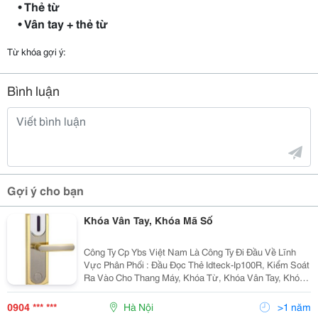
• Thẻ từ
• Vân tay + thẻ từ
Từ khóa gợi ý:
Bình luận
Gợi ý cho bạn
Khóa Vân Tay, Khóa Mã Số
Công Ty Cp Ybs Việt Nam Là Công Ty Đi Đầu Về Lĩnh
Vực Phân Phối : Đầu Đọc Thẻ Idteck-Ip100R, Kiểm Soát
Ra Vào Cho Thang Máy, Khóa Từ, Khóa Vân Tay, Khóa
Mã Số ,Két Sắt &Hellip; Với Những Loại Khóa Đảm Bảo
Chất Lượng, Giá Cả Hợp Lý, Đội Ngũ Kỹ Thuật N
0904 *** ***
Hà Nội
>1 năm