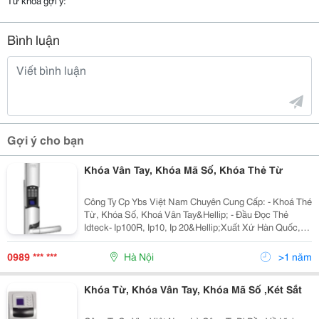
Từ khóa gợi ý:
Bình luận
Gợi ý cho bạn
Khóa Vân Tay, Khóa Mã Số, Khóa Thẻ Từ
Công Ty Cp Ybs Việt Nam Chuyên Cung Cấp: - Khoá Thé
Từ, Khóa Số, Khoá Vân Tay&Hellip; - Đầu Đọc Thẻ
Idteck- Ip100R, Ip10, Ip 20&Hellip;Xuất Xứ Hàn Quốc,
Kiểm Soát Ra Vào Cho Thang Máy. - Thẻ Atm, Thẻ Sinh
Viên&Hellip;Chúng Tôi Luôn Mang Đến
0989 *** ***
Hà Nội
>1 năm
Khóa Từ, Khóa Vân Tay, Khóa Mã Số ,Két Sắt