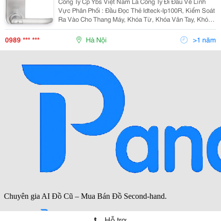
Công Ty Cp Ybs Việt Nam Là Công Ty Đi Đầu Về Lĩnh
Vực Phân Phối : Đầu Đọc Thẻ Idteck-Ip100R, Kiểm Soát
Ra Vào Cho Thang Máy, Khóa Từ, Khóa Vân Tay, Khóa
Mã Số ,Két Sắt &Hellip; Với Những Loại Khóa Đảm Bảo
Chất Lượng, Giá Cả Hợp Lý, Đội Ngũ Kỹ Thuật N
0989 *** ***
Hà Nội
>1 năm
Hỗ trợ