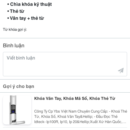
• Chìa khóa kỹ thuật
• Thẻ từ
• Vân tay + thẻ từ
Từ khóa gợi ý:
Bình luận
Gợi ý cho bạn
Khóa Vân Tay, Khóa Mã Số, Khóa Thẻ Từ
Công Ty Cp Ybs Việt Nam Chuyên Cung Cấp: - Khoá Thé
Từ, Khóa Số, Khoá Vân Tay&Hellip; - Đầu Đọc Thẻ
Idteck- Ip100R, Ip10, Ip 20&Hellip;Xuất Xứ Hàn Quốc,
Kiểm Soát Ra Vào Cho Thang Máy. - Thẻ Atm, Thẻ Sinh