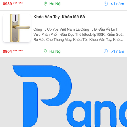
Viên&Hellip;Chúng Tôi Luôn Mang Đến
0989 *** ***
Hà Nội
>1 năm
Khóa Vân Tay, Khóa Mã Số
Công Ty Cp Ybs Việt Nam Là Công Ty Đi Đầu Về Lĩnh
Vực Phân Phối : Đầu Đọc Thẻ Idteck-Ip100R, Kiểm Soát
Ra Vào Cho Thang Máy, Khóa Từ, Khóa Vân Tay, Khóa
Mã Số ,Két Sắt &Hellip; Với Những Loại Khóa Đảm Bảo
Chất Lượng, Giá Cả Hợp Lý, Đội Ngũ Kỹ Thuật N
0904 *** ***
Hà Nội
>1 năm