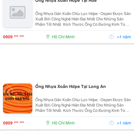
Ống Nhựa Xoắn Hdpe Tại Huế
Ống Nhựa Gân Xoắn Chịu Lực Hdpe - Ospen Được Sản
Xuất Bởi Công Nghệ Hiện Đại Nhất Cho Những Sản
Phẩm Tốt Nhất. Kích Thước Ống Có Đường Kính Từ
25Mm Đến 250Mm . Ưu Điểm: Độ Dài Liên Tục, Dễ
Dàng Uốn Cong, Khả Năng Chịu Lực Lớn, Kinh Tế, Tiết
0909 *** ***
Hồ Chí Minh
>1 năm
Kiệ
Ống Nhựa Xoắn Hdpe Tại Long An
Ống Nhựa Gân Xoắn Chịu Lực Hdpe - Ospen Được Sản
Xuất Bởi Công Nghệ Hiện Đại Nhất Cho Những Sản
Phẩm Tốt Nhất. Kích Thước Ống Có Đường Kính Từ
25Mm Đến 250Mm . Ưu Điểm: Độ Dài Liên Tục, Dễ
Dàng Uốn Cong, Khả Năng Chịu Lực Lớn, Kinh Tế, Tiết
0909 *** ***
Hồ Chí Minh
>1 năm
Kiệ