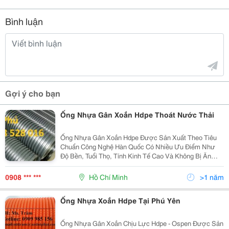
Bình luận
Gợi ý cho bạn
Ống Nhựa Gân Xoắn Hdpe Thoát Nước Thải
Ống Nhựa Gân Xoắn Hdpe Được Sản Xuất Theo Tiêu
Chuẩn Công Nghệ Hàn Quốc Có Nhiều Ưu Điểm Như
Độ Bền, Tuổi Thọ, Tính Kinh Tế Cao Và Không Bị Ăn
Mòn. Ống Được Sản Xuất Từ Hạt Hdpe Mật Độ Cao,
Phía Trong Rộng Ít Ma Sát, Chế Độ Dòng Chảy Tốt, Giữa
0908 *** ***
Hồ Chí Minh
>1 năm
Vách T
Ống Nhựa Xoắn Hdpe Tại Phú Yên
Ống Nhựa Gân Xoắn Chịu Lực Hdpe - Ospen Được Sản