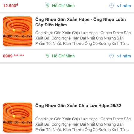
Khả Năng Chịu Nhiệt, Chịu Lực Lớn, Độ Bền Hóa Chất,
₫
12.500
Hồ Chí Minh
>1 năm
K
Ống Nhựa Gân Xoắn Hdpe - Ống Nhựa Luồn
Cáp Điện Ngầm
Ống Nhựa Gân Xoắn Chịu Lực Hdpe - Ospen Được Sản
Xuất Bởi Công Nghệ Hiện Đại Nhất Cho Những Sản
Phẩm Tốt Nhất. Kích Thước Ống Có Đường Kính Từ
25Mm Đến 250Mm . Ưu Điểm: Độ Dài Liên Tục, Dễ
Dàng Uốn Cong, Khả Năng Chịu Lực Lớn, Kinh Tế, Tiết
0909 *** ***
Hồ Chí Minh
>1 năm
Kiệ
Ống Nhựa Gân Xoắn Chịu Lực Hdpe 25/32
Ống Nhựa Gân Xoắn Chịu Lực Hdpe - Ospen Được Sản
Xuất Bởi Công Nghệ Hiện Đại Nhất Cho Những Sản
Phẩm Tốt Nhất. Kích Thước Ống Có Đường Kính Từ