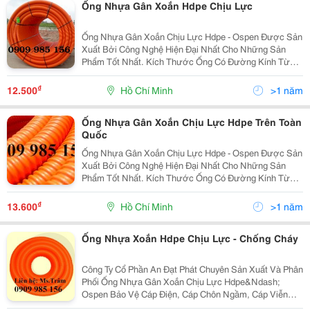
Ống Nhựa Gân Xoắn Hdpe Chịu Lực
Ống Nhựa Gân Xoắn Chịu Lực Hdpe - Ospen Được Sản
Xuất Bởi Công Nghệ Hiện Đại Nhất Cho Những Sản
Phẩm Tốt Nhất. Kích Thước Ống Có Đường Kính Từ
25Mm Đến 250Mm . Ưu Điểm: Độ Dài Liên Tục, Dễ
Dàng Uốn Cong, Khả Năng Chịu Lực Lớn, Kinh Tế, Tiết
₫
12.500
Hồ Chí Minh
>1 năm
Kiệ
Ống Nhựa Gân Xoắn Chịu Lực Hdpe Trên Toàn
Quốc
Ống Nhựa Gân Xoắn Chịu Lực Hdpe - Ospen Được Sản
Xuất Bởi Công Nghệ Hiện Đại Nhất Cho Những Sản
Phẩm Tốt Nhất. Kích Thước Ống Có Đường Kính Từ
25Mm Đến 250Mm . Ưu Điểm: Độ Dài Liên Tục, Dễ
Dàng Uốn Cong, Khả Năng Chịu Lực Lớn, Kinh Tế, Tiết
₫
13.600
Hồ Chí Minh
>1 năm
Kiệ
Ống Nhựa Xoắn Hdpe Chịu Lực - Chống Cháy
Công Ty Cổ Phần An Đạt Phát Chuyên Sản Xuất Và Phân
Phối Ống Nhựa Gân Xoắn Chịu Lực Hdpe&Ndash;
Ospen Bảo Vệ Cáp Điện, Cáp Chôn Ngầm, Cáp Viễn
Thông. Ưu Điểm: Độ Dài Liên Tục, Dễ Dàng Uốn Cong,