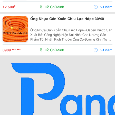
25Mm Đến 250Mm . Ưu Điểm: Độ Dài Liên Tục, Dễ
Dàng Uốn Cong, Khả Năng Chịu Lực Lớn, Kinh Tế, Tiết
₫
12.500
Hồ Chí Minh
>1 năm
Kiệ
Ống Nhựa Gân Xoắn Chịu Lực Hdpe 30/40
Ống Nhựa Gân Xoắn Chịu Lực Hdpe - Ospen Được Sản
Xuất Bởi Công Nghệ Hiện Đại Nhất Cho Những Sản
Phẩm Tốt Nhất. Kích Thước Ống Có Đường Kính Từ
25Mm Đến 250Mm . Ưu Điểm: Độ Dài Liên Tục, Dễ
Dàng Uốn Cong, Khả Năng Chịu Lực Lớn, Kinh Tế, Tiết
0909 *** ***
Hồ Chí Minh
>1 năm
Kiệ