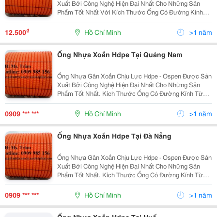
Xuất Bởi Công Nghệ Hiện Đại Nhất Cho Những Sản
Phẩm Tốt Nhất Với Kích Thước Ống Có Đường Kính
Từ 25Mm Đến 250Mm . Ưu Điểm: Độ Dài Liên Tục, Dễ
Dàng Uốn Cong, Khả Năng Chịu Lực Lớn, Kinh Tế, Tiết
₫
12.500
Hồ Chí Minh
>1 năm
Kiệ
Ống Nhựa Xoắn Hdpe Tại Quảng Nam
Ống Nhựa Gân Xoắn Chịu Lực Hdpe - Ospen Được Sản
Xuất Bởi Công Nghệ Hiện Đại Nhất Cho Những Sản
Phẩm Tốt Nhất. Kích Thước Ống Có Đường Kính Từ
25Mm Đến 250Mm . Ưu Điểm: Độ Dài Liên Tục, Dễ
Dàng Uốn Cong, Khả Năng Chịu Lực Lớn, Kinh Tế, Tiết
0909 *** ***
Hồ Chí Minh
>1 năm
Kiệ
Ống Nhựa Xoắn Hdpe Tại Đà Nẵng
Ống Nhựa Gân Xoắn Chịu Lực Hdpe - Ospen Được Sản
Xuất Bởi Công Nghệ Hiện Đại Nhất Cho Những Sản
Phẩm Tốt Nhất. Kích Thước Ống Có Đường Kính Từ
25Mm Đến 250Mm . Ưu Điểm: Độ Dài Liên Tục, Dễ
Dàng Uốn Cong, Khả Năng Chịu Lực Lớn, Kinh Tế, Tiết
0909 *** ***
Hồ Chí Minh
>1 năm
Kiệ