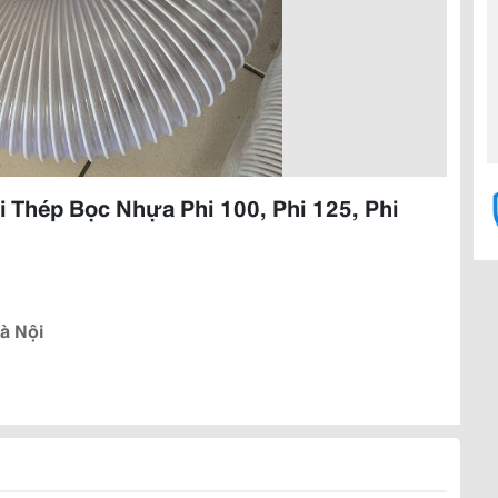
i Thép Bọc Nhựa Phi 100, Phi 125, Phi
à Nội