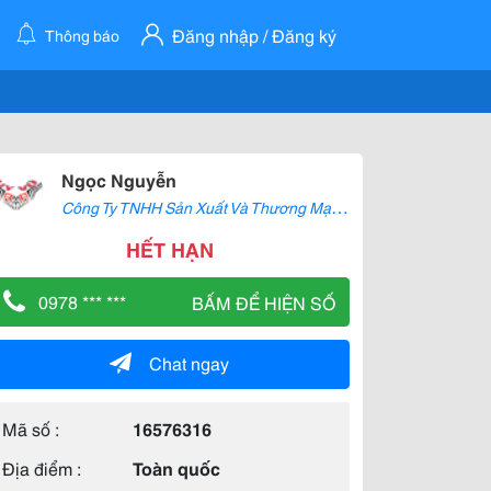
Đăng nhập / Đăng ký
Thông báo
Ngọc Nguyễn
C
ông Ty TNHH Sản Xuất Và Thương Mại Uy Vũ
HẾT HẠN
0978 *** ***
BẤM ĐỂ HIỆN SỐ
Chat ngay
Mã số :
16576316
Địa điểm :
Toàn quốc