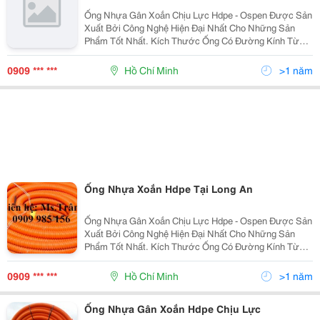
Ống Nhựa Gân Xoắn Chịu Lực Hdpe - Ospen Được Sản
Xuất Bởi Công Nghệ Hiện Đại Nhất Cho Những Sản
Phẩm Tốt Nhất. Kích Thước Ống Có Đường Kính Từ
25Mm Đến 250Mm . Ưu Điểm: Độ Dài Liên Tục, Dễ
Dàng Uốn Cong, Khả Năng Chịu Lực Lớn, Kinh Tế, Tiết
0909 *** ***
Hồ Chí Minh
>1 năm
Kiệ
Ống Nhựa Xoắn Hdpe Tại Long An
Ống Nhựa Gân Xoắn Chịu Lực Hdpe - Ospen Được Sản
Xuất Bởi Công Nghệ Hiện Đại Nhất Cho Những Sản
Phẩm Tốt Nhất. Kích Thước Ống Có Đường Kính Từ
25Mm Đến 250Mm . Ưu Điểm: Độ Dài Liên Tục, Dễ
Dàng Uốn Cong, Khả Năng Chịu Lực Lớn, Kinh Tế, Tiết
0909 *** ***
Hồ Chí Minh
>1 năm
Kiệ
Ống Nhựa Gân Xoắn Hdpe Chịu Lực