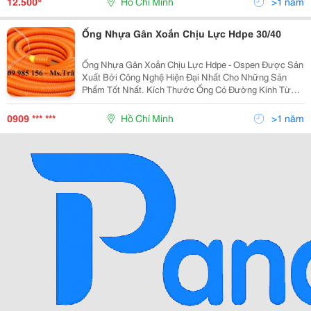
12.500
Hồ Chí Minh
>1 năm
Kiệ
Ống Nhựa Gân Xoắn Chịu Lực Hdpe 30/40
Ống Nhựa Gân Xoắn Chịu Lực Hdpe - Ospen Được Sản
Xuất Bởi Công Nghệ Hiện Đại Nhất Cho Những Sản
Phẩm Tốt Nhất. Kích Thước Ống Có Đường Kính Từ
25Mm Đến 250Mm . Ưu Điểm: Độ Dài Liên Tục, Dễ
Dàng Uốn Cong, Khả Năng Chịu Lực Lớn, Kinh Tế, Tiết
0909 *** ***
Hồ Chí Minh
>1 năm
Kiệ