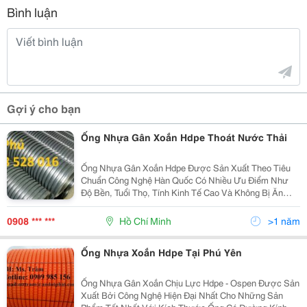
Bình luận
Gợi ý cho bạn
Ống Nhựa Gân Xoắn Hdpe Thoát Nước Thải
Ống Nhựa Gân Xoắn Hdpe Được Sản Xuất Theo Tiêu
Chuẩn Công Nghệ Hàn Quốc Có Nhiều Ưu Điểm Như
Độ Bền, Tuổi Thọ, Tính Kinh Tế Cao Và Không Bị Ăn
Mòn. Ống Được Sản Xuất Từ Hạt Hdpe Mật Độ Cao,
Phía Trong Rộng Ít Ma Sát, Chế Độ Dòng Chảy Tốt, Giữa
0908 *** ***
Hồ Chí Minh
>1 năm
Vách T
Ống Nhựa Xoắn Hdpe Tại Phú Yên
Ống Nhựa Gân Xoắn Chịu Lực Hdpe - Ospen Được Sản
Xuất Bởi Công Nghệ Hiện Đại Nhất Cho Những Sản