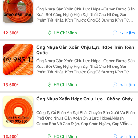
Ống Nhựa Gân Xoắn Chịu Lực Hdpe - Ospen Được Sản
Xuất Bởi Công Nghệ Hiện Đại Nhất Cho Những Sản
Phẩm Tốt Nhất. Kích Thước Ống Có Đường Kính Từ
25Mm Đến 250Mm . Ưu Điểm: Độ Dài Liên Tục, Dễ
Dàng Uốn Cong, Khả Năng Chịu Lực Lớn, Kinh Tế, Tiết
₫
12.500
Hồ Chí Minh
>1 năm
Kiệ
Ống Nhựa Gân Xoắn Chịu Lực Hdpe Trên Toàn
Quốc
Ống Nhựa Gân Xoắn Chịu Lực Hdpe - Ospen Được Sản
Xuất Bởi Công Nghệ Hiện Đại Nhất Cho Những Sản
Phẩm Tốt Nhất. Kích Thước Ống Có Đường Kính Từ
25Mm Đến 250Mm . Ưu Điểm: Độ Dài Liên Tục, Dễ
Dàng Uốn Cong, Khả Năng Chịu Lực Lớn, Kinh Tế, Tiết
₫
13.600
Hồ Chí Minh
>1 năm
Kiệ
Ống Nhựa Xoắn Hdpe Chịu Lực - Chống Cháy
Công Ty Cổ Phần An Đạt Phát Chuyên Sản Xuất Và Phân
Phối Ống Nhựa Gân Xoắn Chịu Lực Hdpe&Ndash;
Ospen Bảo Vệ Cáp Điện, Cáp Chôn Ngầm, Cáp Viễn
Thông. Ưu Điểm: Độ Dài Liên Tục, Dễ Dàng Uốn Cong,
Khả Năng Chịu Nhiệt, Chịu Lực Lớn, Độ Bền Hóa Chất,
₫
12.500
Hồ Chí Minh
>1 năm