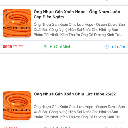
K
Ống Nhựa Gân Xoắn Hdpe - Ống Nhựa Luồn
Cáp Điện Ngầm
Ống Nhựa Gân Xoắn Chịu Lực Hdpe - Ospen Được Sản
Xuất Bởi Công Nghệ Hiện Đại Nhất Cho Những Sản
Phẩm Tốt Nhất. Kích Thước Ống Có Đường Kính Từ
25Mm Đến 250Mm . Ưu Điểm: Độ Dài Liên Tục, Dễ
Dàng Uốn Cong, Khả Năng Chịu Lực Lớn, Kinh Tế, Tiết
0909 *** ***
Hồ Chí Minh
>1 năm
Kiệ
Ống Nhựa Gân Xoắn Chịu Lực Hdpe 25/32
Ống Nhựa Gân Xoắn Chịu Lực Hdpe - Ospen Được Sản
Xuất Bởi Công Nghệ Hiện Đại Nhất Cho Những Sản
Phẩm Tốt Nhất. Kích Thước Ống Có Đường Kính Từ
25Mm Đến 250Mm . Ưu Điểm: Độ Dài Liên Tục, Dễ
Dàng Uốn Cong, Khả Năng Chịu Lực Lớn, Kinh Tế, Tiết
₫