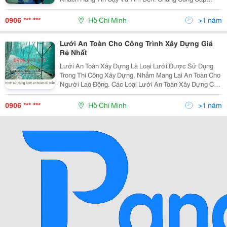
Những Sản Lưới Bao Che Cho Công Trình Xây Dựng
Chất Lượng Cho Bạn Mà Giá Thành Lại Còn Rẻ Và
0906 *** ***
Hồ Chí Minh
>1 năm
Cạnh Tran
Lưới An Toàn Cho Công Trình Xây Dựng Giá
Rẻ Nhất
Lưới An Toàn Xây Dựng Là Loại Lưới Được Sử Dụng
Trong Thi Công Xây Dựng, Nhẳm Mang Lại An Toàn Cho
Người Lao Động. Các Loại Lưới An Toàn Xây Dựng Có
Nhiều Mẫu Mã Và Công Dụng . Công Ty Lưới Công Trình
Chuyên Cung Cấp Các Loại Lưới Xây Dựng, Lướ
0906 *** ***
Hồ Chí Minh
>1 năm