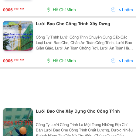
Bị Xung Quanh Công Trình Xây Dựng Đảm Bảo Môi
Trường Làm Việc Tốt Nhất Cho Người Lao Động, Được
0906 *** ***
Hồ Chí Minh
>1 năm
L
Lưới Bao Che Công Trình Xây Dựng
Công Ty Tnhh Lưới Công Trình Chuyên Cung Cấp Các
Loại Lưới Bao Che, Chắn An Toàn Công Trình, Lưới Bao
Giàn Giáo, Lưới An Toàn Chống Rơi, Lưới An Toàn Hàn
Quốc, Lưới Chắn Bóng Đá, Lưới Golf, Lưới Khung
Thành, Lưới Che Nắng Các Loại. - Chuyên Cun
0906 *** ***
Hồ Chí Minh
>1 năm
Lưới Bao Che Xây Dựng Cho Công Trình
Công Ty Lưới Công Trình Là Một Trong Những Địa Chỉ
Bán Lưới Bao Che Công Trình Chất Lượng, Được Nhiều
Khách Hàng Tin Cậy Và Tìm Đến. Chúng Cung Cấp