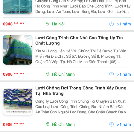
Chuyên Cung Cấp Sỉ &Amp; Lẻ Các Loại Thiết Bị Bảo
Hộ Công Trình Như: Lưới Bao Che Công Trình, Lưới Xây
Dựng, Lưới An Toàn, Lưới Bóng Đá, Lưới Golf, Lưới
Tennis,..Phục Vụ Cho Các Ngành Xây Dựng, Ngành Sắt
Thép, Cơ Khí Và Thủy Hải Sản,V.v&Hellip; Ch
0948 *** ***
Hà Nội
>1 năm
Lưới Công Trình Cho Nhà Cao Tầng Uy Tín
Chất Lượng
Xin Vui Lòng Liên Hệ Với Chúng Tôi Để Được Tư Vấn
Miến Phí Địa Chỉ : Số 57, Đường Số 8, Phường 11,
Quận Gò Vấp, Tp. Hồ Chí Minh Điện Thoại : (08)
3921.2641 - Fax: (08) 3921.2640 Chi Nhánh Hn : Tầng
M3 Tòa Nhà Ct1, Khu Đô Thị Sudico - Mễ Trì &Ndash
0906 *** ***
Hồ Chí Minh
>1 năm
Lưới Chống Rơi Trong Công Trình Xây Dựng
Tại Nha Trang
Công Ty Lưới Công Trình Chúng Tôi Chuyên Sản Xuất
Các Loại Lưới Công Trình Chống Rơi Nhằm Bảo Đảm
An Toàn Cho Người Lao Động, Che Chắn Ghạch Đá Và
Các Vật Liệu Rơi Từ Công Trình Xây Dựng. Loại Lưới:
Lưới Bao Che Công Trình Xây Dựng - Sợi Lưới Ô
0906 *** ***
Hồ Chí Minh
>1 năm