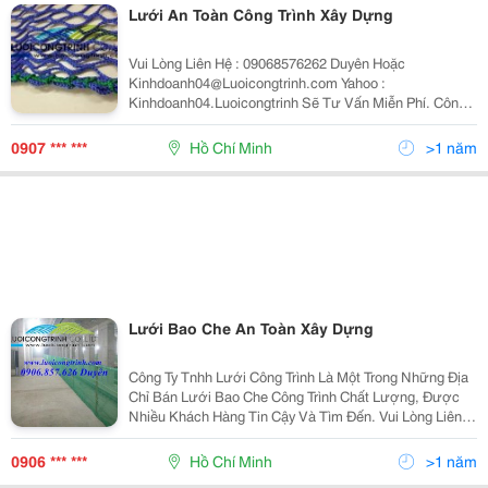
Lưới An Toàn Công Trình Xây Dựng
Vui Lòng Liên Hệ : 09068576262 Duyên Hoặc
Kinhdoanh04@Luoicongtrinh.com Yahoo :
Kinhdoanh04.Luoicongtrinh Sẽ Tư Vấn Miễn Phí. Công
Ty Tnhh Lưới Công Trình Chuyên Cung Cấp Các Loại
Lưới Bao Che, Chắn An Toàn Công Trình, Lưới Bao Giàn
0907 *** ***
Hồ Chí Minh
>1 năm
Gi
Lưới Bao Che An Toàn Xây Dựng
Công Ty Tnhh Lưới Công Trình Là Một Trong Những Địa
Chỉ Bán Lưới Bao Che Công Trình Chất Lượng, Được
Nhiều Khách Hàng Tin Cậy Và Tìm Đến. Vui Lòng Liên
Hệ : 09068576262 Duyên Hoặc
Kinhdoanh04@Luoicongtrinh.com Yahoo :
0906 *** ***
Hồ Chí Minh
>1 năm
Kinhdoanh04.Luoicong