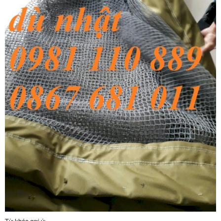
Từ khóa gợi ý: