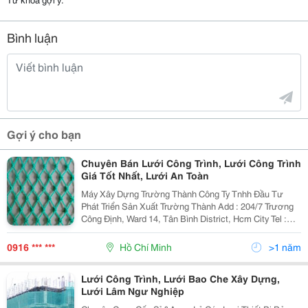
Bình luận
Gợi ý cho bạn
Chuyên Bán Lưới Công Trình, Lưới Công Trình
Giá Tốt Nhất, Lưới An Toàn
Máy Xây Dựng Trường Thành Công Ty Tnhh Đầu Tư
Phát Triển Sản Xuất Trường Thành Add : 204/7 Trương
Công Định, Ward 14, Tân Bình District, Hcm City Tel :
0866852530 Fax: 0838490430 Hotline: 0916.083.330
Email : Mayxaydungtruongthanh@Gmail.com
0916 *** ***
Hồ Chí Minh
>1 năm
Lưới Công Trình, Lưới Bao Che Xây Dựng,
Lưới Lâm Ngư Nghiệp