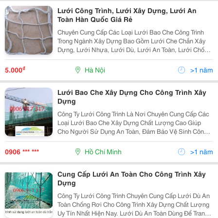
Lưới Công Trình, Lưới Xây Dựng, Lưới An
Toàn Hàn Quốc Giá Rẻ
Chuyên Cung Cấp Các Loại Lưới Bao Che Công Trình
Trong Ngành Xây Dựng Bao Gồm Lưới Che Chắn Xây
Dựng, Lưới Nhựa, Lưới Dù, Lưới An Toàn, Lưới Chống
Rơi, Lưới Chống Cháy, Lưới Pvc, Lưới Hdpe, Lưới
Korea, Lưới Hàn Quốc Lưới Bảo Hiểm, Lưới Bảo Hộ,
₫
5.000
Hà Nội
>1 năm
Lưới H
Lưới Bao Che Xây Dựng Cho Công Trình Xây
Dựng
Công Ty Lưới Công Trình Là Nơi Chuyên Cung Cấp Các
Loại Lưới Bao Che Xây Dựng Chất Lượng Cao Giúp
Cho Người Sử Dụng An Toàn, Đảm Bảo Vệ Sinh Công
Trình Xây Dựng. Tại Các Công Trình Xây Dựng, Lưới
Bao Che Công Trình Là Vật Liệu Cần Phải Có
0906 *** ***
Hồ Chí Minh
>1 năm
Cung Cấp Lưới An Toàn Cho Công Trình Xây
Dựng
Công Ty Lưới Công Trình Chuyên Cung Cấp Lưới Dù An
Toàn Chống Rơi Cho Công Trình Xây Dựng Chất Lượng
Uy Tín Nhất Hiện Nay. Lưới Dù An Toàn Dùng Để Trang