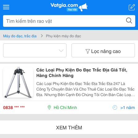
Máy đo đạc, trắc địa
Phụ kiện máy đo đạc
Lọc nâng cao
Các Loại Phụ Kiện Đo Đạc Trắc Địa Giá Tốt,
Hàng Chính Hãng
Các Loại Phụ Kiện Đo Đạc Trắc Địa Trắc Địa 247 Là
Công Ty Chuyên Bán Và Cho Thuê Các Loại Đo Đạc Trắc
Địa. Nhưng Bên Cạnh Đó Chúng Tôi Còn Bán Các Loại
Phụ Kiện Đo Đạc Trắc Địa Kèm Theo. Công Ty Thiết Bị
Trắc Địa 247 Là Nhà Nhập Khẩu V
0838 *** ***
Hồ Chí Minh
>1 năm
XEM THÊM