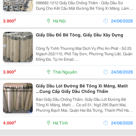
096682.1212 Giấy Dầu Chống Thấm - Giấy Dầu Sử
Dụng Cho Kết Cấu Mặt Đường Bê Tông Xi Măng, Làm
Giảm Lớp Ma Sát Giữa Lớp Bê Tông Và Móng Đường -
Giấy Dầu Làm Lớp Ngăn C
₫
3.900
Hà Nội
24/06/2026
Giấy Dầu Đổ Bê Tông, Giấy Dầu Xây Dựng
Công Ty Tnhh Thương Mại Dịch Vụ Phú An Phát - Số 25
Ngách 252/115, Phố Tây Sơn, Phường Trung Liệt, Quận
Đống Đa, Tp.hn Email:
Vattuxaydungphuanphat@Gmail.com - Website:
Http://Vattuphuanphat.com Hotline: 092.220.6868
₫
3.900
Thái Nguyên
24/06/2026
Miền...
Giấy Dầu Lót Đường Bê Tông Xi Măng, Matit
...Cung Cấp Giấy Dầu Chống Thấm
Bán Giấy Dầu Chống Thấm, Giấy Dầu Lót Đường Bê
Tông Xi Măng, Matit ... Cs:số 51, Ngõ 295 Bạch Mai,
Phường Bạch Mai, Quận Hai Bà Trưng, Thành Phố Hà
Nội Www.vattuphuanphat.com Điện Thoại: 092 220 6868
. 0966821212 Sử Dụng Rộng Rãi Trong Công
₫
4.000
Hà Tĩnh
24/06/2026