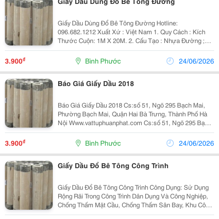
Giấy Dầu Dùng Đổ Bê Tông Đường
Giấy Dầu Dùng Đổ Bê Tông Đường Hotline:
096.682.1212 Xuất Xứ : Việt Nam 1. Quy Cách : Kích
Thước Cuộn: 1M X 20M. 2. Cấu Tạo : Nhựa Đường ;
Giấy Karat; Bột Đá; Mành Chịu Cơ Tính;Một Số Phụ Gia
Khác... 3. Công Dụng : Sử Dụng Rộng Rãi Trong Công
₫
3.900
Bình Phước
24/06/2026
Trìn
Báo Giá Giấy Dầu 2018
Báo Giá Giấy Dầu 2018 Cs:số 51, Ngõ 295 Bạch Mai,
Phường Bạch Mai, Quận Hai Bà Trưng, Thành Phố Hà
Nội Www.vattuphuanphat.com Cs:số 51, Ngõ 295 Bạch
Mai, Phường Bạch Mai, Quận Hai Bà Trưng, Thành Phố
Hà Nội Www.vattuphuanphat.com Điện Thoại:
₫
3.900
Bình Phước
24/06/2026
Giấy Dầu Đổ Bê Tông Công Trình
Giấy Dầu Đổ Bê Tông Công Trình Công Dụng: Sử Dụng
Rộng Rãi Trong Công Trình Dân Dụng Và Công Nghiệp,
Chống Thấm Mặt Cầu, Chống Thấm Sân Bay, Khu Công
Nghiệp, Công Trình Cầu Đường,...Là Vật Liệu Lót Dưới