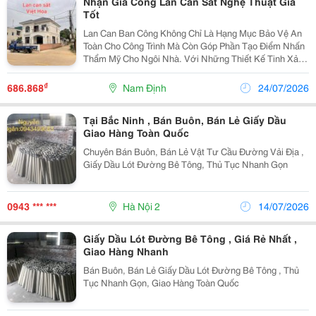
Nhận Gia Công Lan Can Sắt Nghệ Thuật Giá
Tốt
Lan Can Ban Công Không Chỉ Là Hạng Mục Bảo Vệ An
Toàn Cho Công Trình Mà Còn Góp Phần Tạo Điểm Nhấn
Thẩm Mỹ Cho Ngôi Nhà. Với Những Thiết Kế Tinh Xảo,
Sang Trọng, Lan Can Ban Công Sắt Mỹ Thuật Đang Trở
Thành Xu Hướng Được Nhiều Gia Đình, Biệt Thự,
₫
686.868
Nam Định
24/07/2026
Nhà...
Tại Bắc Ninh , Bán Buôn, Bán Lẻ Giấy Dầu
Giao Hàng Toàn Quốc
Chuyên Bán Buôn, Bán Lẻ Vật Tư Cầu Đường Vải Địa ,
Giấy Dầu Lót Đường Bê Tông, Thủ Tục Nhanh Gọn
0943 *** ***
Hà Nội 2
14/07/2026
Giấy Dầu Lót Đường Bê Tông , Giá Rẻ Nhất ,
Giao Hàng Nhanh
Bán Buôn, Bán Lẻ Giấy Dầu Lót Đường Bê Tông , Thủ
Tục Nhanh Gọn, Giao Hàng Toàn Quốc