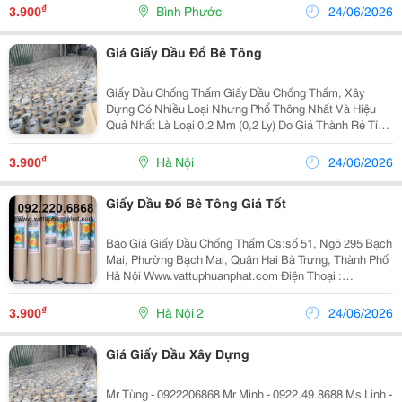
Cho Công Trình Bê Tông Như: Làm Đường Bê
₫
3.900
Bình Phước
24/06/2026
Giá Giấy Dầu Đổ Bê Tông
Giấy Dầu Chống Thấm Giấy Dầu Chống Thấm, Xây
Dựng Có Nhiều Loại Nhưng Phổ Thông Nhất Và Hiệu
Quả Nhất Là Loại 0,2 Mm (0,2 Ly) Do Giá Thành Rẻ Tính
Năng Đáp Ứng Được Các Yêu Cầu Kỹ Thuật Của Dự
Án. Với Tính Năng Ưu Việt Là Giá Rẻ, Dễ Vận Chuyển,
₫
3.900
Hà Nội
24/06/2026
Giấy Dầu Đổ Bê Tông Giá Tốt
Báo Giá Giấy Dầu Chống Thấm Cs:số 51, Ngõ 295 Bạch
Mai, Phường Bạch Mai, Quận Hai Bà Trưng, Thành Phố
Hà Nội Www.vattuphuanphat.com Điện Thoại :
0966821212 Giấy Dầu Chống Thấm Pap Chuyên Cung
Cấp Các Loại Vật Tư Cầu Đườn
₫
3.900
Hà Nội 2
24/06/2026
Giá Giấy Dầu Xây Dựng
Mr Tùng - 0922206868 Mr Minh - 0922.49.8688 Ms Linh -