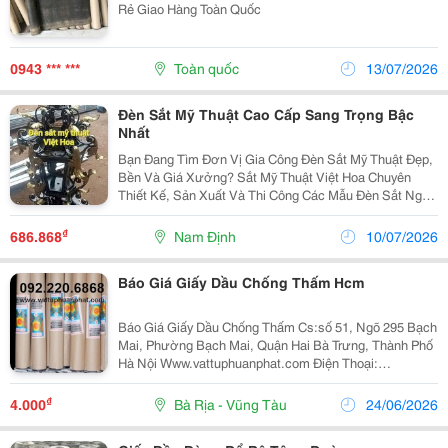
Rẻ Giao Hàng Toàn Quốc
0943 *** ***
Toàn quốc
13/07/2026
Đèn Sắt Mỹ Thuật Cao Cấp Sang Trọng Bậc
Nhất
Bạn Đang Tìm Đơn Vị Gia Công Đèn Sắt Mỹ Thuật Đẹp,
Bền Và Giá Xưởng? Sắt Mỹ Thuật Việt Hoa Chuyên
Thiết Kế, Sản Xuất Và Thi Công Các Mẫu Đèn Sắt Nghệ
Thuật Cho Biệt Thự, Nhà Phố, Khách Sạn, Nhà Hàng,
Quán Cà Phê Và Khu Nghỉ Dưỡng Trên Toàn Quốc. ...
₫
686.868
Nam Định
10/07/2026
Báo Giá Giấy Dầu Chống Thấm Hcm
Báo Giá Giấy Dầu Chống Thấm Cs:số 51, Ngõ 295 Bạch
Mai, Phường Bạch Mai, Quận Hai Bà Trưng, Thành Phố
Hà Nội Www.vattuphuanphat.com Điện Thoại:
0966821212 Giấy Dầu Chống Thấm Pap Chuyên Cung
Cấp Các Loại Vật Tư Cầu Đường
₫
4.000
Bà Rịa - Vũng Tàu
24/06/2026