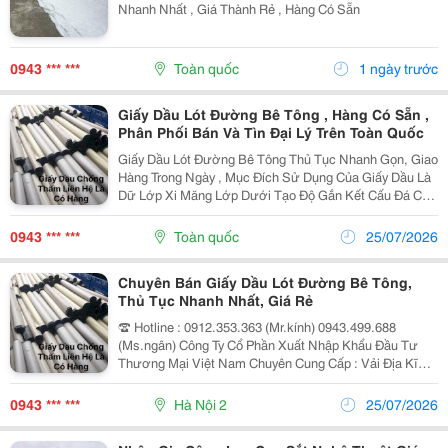
Nhanh Nhất , Giá Thành Rẻ , Hàng Có Sẵn
0943 *** ***
Toàn quốc
1 ngày trước
Giấy Dầu Lót Đường Bê Tông , Hàng Có Sẵn ,
Phân Phối Bán Và Tìn Đại Lý Trên Toàn Quốc
Giấy Dầu Lót Đường Bê Tông Thủ Tục Nhanh Gọn, Giao
Hàng Trong Ngày , Mục Đích Sử Dụng Của Giấy Dầu Là
Dữ Lớp Xi Măng Lớp Dưới Tạo Độ Gắn Kết Cấu Đá Cát
Xi Măng Được Bền Chặt Hơn
0943 *** ***
Toàn quốc
25/07/2026
Chuyên Bán Giấy Dầu Lót Đường Bê Tông,
Thủ Tục Nhanh Nhất, Giá Rẻ
☎ Hotline : 0912.353.363 (Mr.kính) 0943.499.688
(Ms.ngân) Công Ty Cổ Phần Xuất Nhập Khẩu Đầu Tư
Thương Mại Việt Nam Chuyên Cung Cấp : Vải Địa Kĩ
Thuật, Giấy Dầu, Tấm Alu, Dầu Máy Biến Thế, Vỉ Thoát
Nước, Matit Chèn Khe, Lưới Địa Kỹ Thuật Cốt...
0943 *** ***
Hà Nội 2
25/07/2026