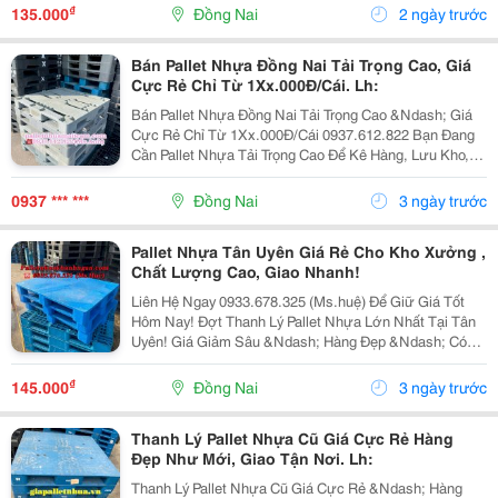
Lớn Pallet Nhựa Với Giá Cực Ưu Đãi , Hàng...
₫
135.000
Đồng Nai
2 ngày trước
Bán Pallet Nhựa Đồng Nai Tải Trọng Cao, Giá
Cực Rẻ Chỉ Từ 1Xx.000Đ/Cái. Lh:
Bán Pallet Nhựa Đồng Nai Tải Trọng Cao &Ndash; Giá
Cực Rẻ Chỉ Từ 1Xx.000Đ/Cái 0937.612.822 Bạn Đang
Cần Pallet Nhựa Tải Trọng Cao Để Kê Hàng, Lưu Kho,
Xuất Khẩu Hoặc Vận Chuyển? Chúng Tôi Chuyên Cung
Cấp Pallet Nhựa Mới Và Pallet Nhựa Cũ Chất Lượng...
0937 *** ***
Đồng Nai
3 ngày trước
Pallet Nhựa Tân Uyên Giá Rẻ Cho Kho Xưởng ,
Chất Lượng Cao, Giao Nhanh!
Liên Hệ Ngay 0933.678.325 (Ms.huệ) Để Giữ Giá Tốt
Hôm Nay! Đợt Thanh Lý Pallet Nhựa Lớn Nhất Tại Tân
Uyên! Giá Giảm Sâu &Ndash; Hàng Đẹp &Ndash; Có
Sẵn Kho &Ndash; Chốt Đơn Là Giao Ngay Tận Nơi! ✅
Ưu Đãi Chỉ Có Trong Đợt Xả Kho: Giá Rẻ Hơn...
₫
145.000
Đồng Nai
3 ngày trước
Thanh Lý Pallet Nhựa Cũ Giá Cực Rẻ Hàng
Đẹp Như Mới, Giao Tận Nơi. Lh:
Thanh Lý Pallet Nhựa Cũ Giá Cực Rẻ &Ndash; Hàng