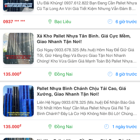
Ưu Đãi Khủng! 0937.612.822 Bạn Đang Cần Pallet Nhựa
Cũ Tại Long An Với Giá Tiết Kiệm Nhưng Vẫn Đảm Bảo
Chất Lượng? Đừng Bỏ Lỡ Chương Trình Xả Kho Số
Lượng Lớn Với Mức Giá Cực Ưu Đãi! ✅ Sản Phẩm...
0937 *** ***
Bạc Liêu
6 giờ trước
Xả Kho Pallet Nhựa Tân Bình. Giá Cực Mềm,
Giao Nhanh Tận Nơi!
Gọi Ngay 0933.678.325 (Ms.huệ) Hôm Nay Để Giữ Giá
Tốt, Giữ Hàng Đẹp Và Được Giao Tận Nơi Nhanh
Chóng! Kho Vừa Giảm Giá Mạnh Toàn Bộ Pallet Nhựa
Tại Tân Bình ! Đây Là Cơ Hội Hiếm Để Mua Pallet Chất
Lượng Với Giá Thấp Hơn Thị Trường , Giúp Doanh...
₫
135.000
Đồng Nai
8 giờ trước
Pallet Nhựa Bình Chánh Chịu Tải Cao, Giá
Xưởng, Giao Nhanh Tận Nơi!
Liên Hệ Ngay 0933.678.325 (Ms.huệ) Để Nhận Báo Giá
Tốt Nhất Hôm Nay! Cần Mua Pallet Nhựa Giá Rẻ Tại
Bình Chánh? Đây Là Cơ Hội Không Nên Bỏ Lỡ! Chúng
Tôi Đang Xả Kho Hàng Nghìn Pallet Nhựa Cũ Và Mới
Với Mức Giá Cực Kỳ Ưu Đãi, Phù Hợp Cho Kho...
₫
135.000
Đồng Nai
1 ngày trước