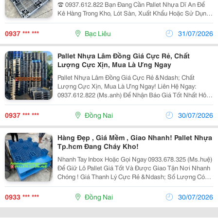
☎️ 0937.612.822 Bạn Đang Cần Pallet Nhựa Dĩ An Để
Kê Hàng Trong Kho, Lót Sàn, Xuất Khẩu Hoặc Sử Dụng
Cho Xe Nâng? Chúng Tôi Chuyên Cung Cấp Pallet Nhựa
Mới &Amp; Pallet Nhựa Cũ Với Chất Lượng...
0937 *** ***
Bạc Liêu
31/07/2026
Pallet Nhựa Lâm Đồng Giá Cực Rẻ, Chất
Lượng Cực Xịn, Mua Là Ưng Ngay
Pallet Nhựa Lâm Đồng Giá Cực Rẻ &Ndash; Chất
Lượng Cực Xịn, Mua Là Ưng Ngay! Liên Hệ Ngay:
0937.612.822 (Ms.anh) Để Nhận Báo Giá Tốt Nhất Hôm
Nay! Bạn Đang Cần Pallet Nhựa Tại Lâm Đồng Để Kê
Hàng, Lưu Kho Hay Xuất Khẩu? Đừng Để Ví Tiền
0937 *** ***
Đồng Nai
30/07/2026
"Khóc...
Hàng Đẹp , Giá Mềm , Giao Nhanh! Pallet Nhựa
Tp.hcm Đang Cháy Kho!
Nhanh Tay Inbox Hoặc Gọi Ngay 0933.678.325 (Ms.huệ)
Để Giữ Lô Pallet Giá Tốt Và Được Giao Tận Nơi Nhanh
Chóng ! Giá Thanh Lý Cực Rẻ &Ndash; Số Lượng Có
Hạn &Ndash; Bán Nhanh Để Thu Hồi Kho! Bạn Đang
Cần Pallet Nhựa Kê Hàng Cho Kho Xưởng, Nhà Máy,...
0933 *** ***
Đồng Nai
30/07/2026