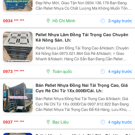
Đẹp Như Mới, Giao Tận Nơi 0934.136.179 Bạn Đang
Cần Pallet Nhựa Cũ Chất Lượng Mà Không Muốn Tốn
Quá Nhiều Chi Phí? Đến Ngay Với Chúng Tôi Để Sở
Hữu Những Mẫu Pallet Đẹp Như Mới , Bền Bỉ, Chịu Tải
0934 *** ***
Hồ Chí Minh
3 ngày trước
Tốt...
Pallet Nhựa Lâm Đồng Tải Trọng Cao Chuyên
Kê Nông Sản. Lh:
Pallet Nhựa Lâm Đồng Tải Trọng Cao &Ndash; Chuyên
Kê Nông Sản 0973.021.864 Giá Rẻ &Ndash; ⚡ Giao
Nhanh &Ndash; Hàng Có Sẵn Bạn Đang Cần Pallet
Nhựa Tải Trọng Cao Tại Lâm Đồng Để Kê Cà Phê ☕ ,
Sầu Riêng , Rau Củ , Hoa , Trái Cây Hay Các Loại
0973 *** ***
Toàn quốc
4 ngày trước
Nông...
Bán Pallet Nhựa Đồng Nai Tải Trọng Cao, Giá
Cực Rẻ Chỉ Từ 1Xx.000Đ/Cái. Lh:
Bán Pallet Nhựa Đồng Nai Tải Trọng Cao &Ndash; Giá
Cực Rẻ Chỉ Từ 1Xx.000Đ/Cái 0937.612.822 Bạn Đang
Cần Pallet Nhựa Tải Trọng Cao Để Kê Hàng, Lưu Kho,
Xuất Khẩu Hoặc Vận Chuyển? Chúng Tôi Chuyên Cung
Cấp Pallet Nhựa Mới Và Pallet Nhựa Cũ Chất Lượng...
0937 *** ***
Bạc Liêu
4 ngày trước