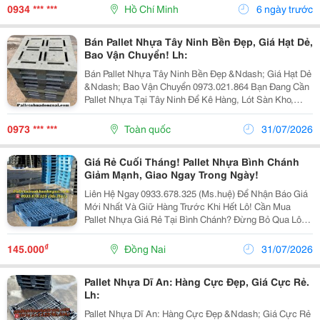
Pallet Nhựa Kê Kho Để Lót Sàn, Nâng Hàng, Bảo...
0934 *** ***
Hồ Chí Minh
6 ngày trước
Bán Pallet Nhựa Tây Ninh Bền Đẹp, Giá Hạt Dẻ,
Bao Vận Chuyển! Lh:
Bán Pallet Nhựa Tây Ninh Bền Đẹp &Ndash; Giá Hạt Dẻ
&Ndash; Bao Vận Chuyển 0973.021.864 Bạn Đang Cần
Pallet Nhựa Tại Tây Ninh Để Kê Hàng, Lót Sàn Kho,
Xuất Khẩu Hoặc Vận Chuyển? Chúng Tôi Chuyên Cung
Cấp Pallet Nhựa Mới &Amp; Pallet Nhựa Cũ Chất...
0973 *** ***
Toàn quốc
31/07/2026
Giá Rẻ Cuối Tháng! Pallet Nhựa Bình Chánh
Giảm Mạnh, Giao Ngay Trong Ngày!
Liên Hệ Ngay 0933.678.325 (Ms.huệ) Để Nhận Báo Giá
Mới Nhất Và Giữ Hàng Trước Khi Hết Lô! Cần Mua
Pallet Nhựa Giá Rẻ Tại Bình Chánh? Đừng Bỏ Qua Lô
Hàng Đang Thanh Lý Với Mức Giá Cực Tốt, Số Lượng
Lớn, Giao Nhanh Trong Ngày! ✅ Pallet Nhựa Mới Và...
₫
145.000
Đồng Nai
31/07/2026
Pallet Nhựa Dĩ An: Hàng Cực Đẹp, Giá Cực Rẻ.
Lh:
Pallet Nhựa Dĩ An: Hàng Cực Đẹp &Ndash; Giá Cực Rẻ