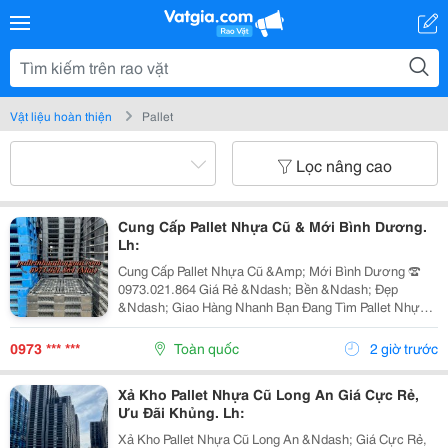
Vật liệu hoàn thiện
Pallet
Lọc nâng cao
Cung Cấp Pallet Nhựa Cũ & Mới Bình Dương.
Lh:
Cung Cấp Pallet Nhựa Cũ &Amp; Mới Bình Dương ☎️
0973.021.864 Giá Rẻ &Ndash; Bền &Ndash; Đẹp
&Ndash; Giao Hàng Nhanh Bạn Đang Tìm Pallet Nhựa
Bình Dương Chất Lượng Với Mức Giá Hợp Lý? Cần
Pallet Nhựa Cho Kho Hàng, Nhà Xưởng, Vận Chuyển
0973 *** ***
Toàn quốc
2 giờ trước
Hoặc Xuất...
Xả Kho Pallet Nhựa Cũ Long An Giá Cực Rẻ,
Ưu Đãi Khủng. Lh:
Xả Kho Pallet Nhựa Cũ Long An &Ndash; Giá Cực Rẻ,