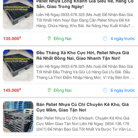
Pallet Nhựa Long Khánh Giá Siêu Rẻ, Hàng Có
Sẵn, Giao Trong Ngày!
Liên Hệ Ngay 0933.678.325 (Ms.huệ) Để Nhận Báo Giá
Tốt Nhất Hôm Nay! Bạn Đang Cần Pallet Nhựa Để Kê
Hàng, Chứa Hàng, Kho Bãi, Xe Nâng Hay Xuất Khẩu?
Chúng Tôi Chuyên Thanh Lý Pallet Nhựa Giá Rẻ Nhất
Tại Long Khánh , Hàng Đẹp, Chất Lượng, Có Sẵn...
₫
135.000
Đồng Nai
4 ngày trước
Đầu Tháng Xả Kho Cực Hời, Pallet Nhựa Giá
Rẻ Nhất Đồng Nai, Giao Nhanh Tận Nơi!
Liên Hệ Ngay 0933.678.325 (Ms.huệ) Để Nhận Báo Giá
Tốt Nhất Đầu Tháng Và Giữ Lô Hàng Giá Ưu Đãi. Đầu
Tháng Là Thời Điểm Nhập Hàng Mới, Vì Vậy Bên Em Xả
Kho Số Lượng Lớn Pallet Nhựa Với Mức Giá Cực Kỳ
Ưu Đãi Dành Cho Khách Hàng Tại Đồng Nai Và Các...
₫
145.000
Đồng Nai
6 ngày trước
Bán Pallet Nhựa Củ Chi Chuyên Kê Kho, Giá
Cực Mềm, Giao Tận Nơi
Bán Pallet Nhựa Củ Chi &Ndash; Chuyên Kê Kho Giá
Cực Mềm Giao Tận Nơi Liên Hệ Ngay: 0934.136.179
(24/7) Để Nhận Báo Giá Tốt Nhất Và Được Tư Vấn Loại
Pallet Phù Hợp Với Nhu Cầu Của Bạn! Bạn Đang Cần