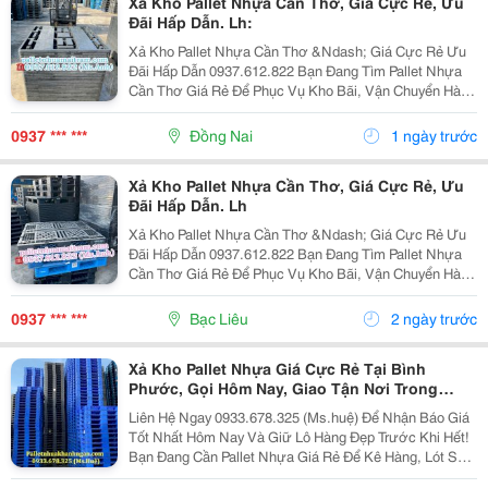
Xả Kho Pallet Nhựa Cần Thơ, Giá Cực Rẻ, Ưu
Đãi Hấp Dẫn. Lh:
Xả Kho Pallet Nhựa Cần Thơ &Ndash; Giá Cực Rẻ Ưu
Đãi Hấp Dẫn 0937.612.822 Bạn Đang Tìm Pallet Nhựa
Cần Thơ Giá Rẻ Để Phục Vụ Kho Bãi, Vận Chuyển Hàng
Hóa Hay Xuất Khẩu? Đây Chính Là Cơ Hội Không Nên
Bỏ Lỡ! ✅ Vì Sao Nên Chọn Pallet Nhựa Xả Kho? ...
0937 *** ***
Đồng Nai
1 ngày trước
Xả Kho Pallet Nhựa Cần Thơ, Giá Cực Rẻ, Ưu
Đãi Hấp Dẫn. Lh
Xả Kho Pallet Nhựa Cần Thơ &Ndash; Giá Cực Rẻ Ưu
Đãi Hấp Dẫn 0937.612.822 Bạn Đang Tìm Pallet Nhựa
Cần Thơ Giá Rẻ Để Phục Vụ Kho Bãi, Vận Chuyển Hàng
Hóa Hay Xuất Khẩu? Đây Chính Là Cơ Hội Không Nên
Bỏ Lỡ! ✅ Vì Sao Nên Chọn Pallet Nhựa Xả Kho? ...
0937 *** ***
Bạc Liêu
2 ngày trước
Xả Kho Pallet Nhựa Giá Cực Rẻ Tại Bình
Phước, Gọi Hôm Nay, Giao Tận Nơi Trong
Ngày!
Liên Hệ Ngay 0933.678.325 (Ms.huệ) Để Nhận Báo Giá
Tốt Nhất Hôm Nay Và Giữ Lô Hàng Đẹp Trước Khi Hết!
Bạn Đang Cần Pallet Nhựa Giá Rẻ Để Kê Hàng, Lót Sàn,
Lưu Kho Hay Xuất Khẩu? Kho Đang Thanh Lý Số Lượng