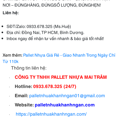
NƠI
– ĐÚNG
HÀNG
, ĐÚNG
SỐ LƯỢNG
, ĐÚNG
HẸN
!
Liên hệ:
SĐT/Zalo: 0933.678.325 (Ms.Huệ)
Địa chỉ: Đồng Nai, TP HCM, Bình Dương.
Inbox ngay để nhận tư vấn nhanh & báo giá tốt nhất!
Xem thêm:
Pallet Nhựa Giá Rẻ - Giao Nhanh Trong Ngày Chỉ
Từ 110k
Thông tin liên hệ:
CÔNG TY TNHH PALLET NHỰA MAI TRÂM
·
Hotline:
0933.678.325 (24/7)
·
Email:
palletnhuakhanhngan01@gmail.com
·
Website:
palletnhuakhanhngan.com
·
https://palletnhuakhanhngan.com/
·