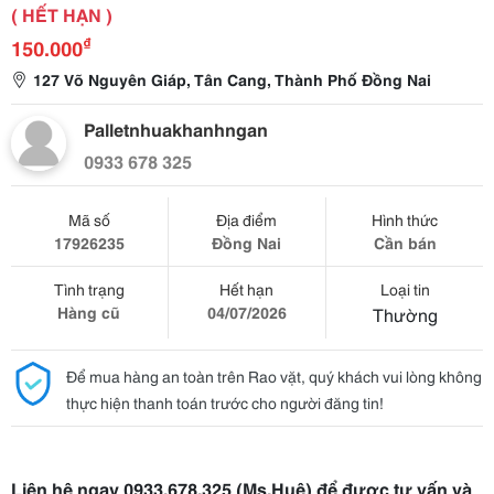
( HẾT HẠN )
₫
150.000
127 Võ Nguyên Giáp, Tân Cang, Thành Phố Đồng Nai
Palletnhuakhanhngan
0933 678 325
Mã số
Địa điểm
Hình thức
17926235
Đồng Nai
Cần bán
Tình trạng
Hết hạn
Loại tin
Hàng cũ
04/07/2026
Thường
Để mua hàng an toàn trên Rao vặt, quý khách vui lòng không
thực hiện thanh toán trước cho người đăng tin!
Liên hệ ngay
0933.678.325 (Ms.Huệ)
để
được tư vấn và