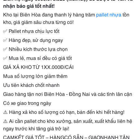
nhận báo giá tốt nhất
!
Kho tại Biên Hòa đang thanh lý hàng trăm
pallet nhựa
tồn
kho, giá giảm sâu chưa từng có!
✅
Pallet nhựa chịu lực tốt
✅
Hàng đẹp, sử dụng ngay
✅
Nhiều kích thước lựa chọn
✅
Mua lẻ, mua sỉ đều có giá tốt
GIÁ XẢ KHO TỪ 1XX.000Đ/CÁI
Mua số lượng lớn giảm thêm
Ưu tiên khách chốt nhanh
Giao hàng tận nơi Biên Hòa - Đồng Nai và các tỉnh lân cận
Có xe giao trong ngày
⚠️
Hàng xả kho số lượng có hạn, bán đến khi hết hàng!
⚠️
Ai cần pallet cho kho xưởng, sản xuất, xuất khẩu liên hệ
ngay trước khi tăng giá trở lại!
CAM
KẾT GIÁ TỐT
– HÀNG
CÓ SẴN
– GIAO
NHANH TẬN