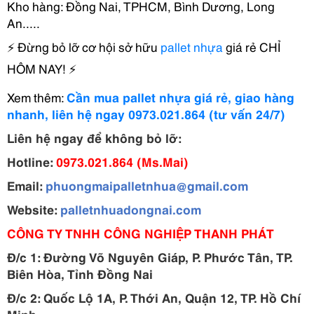
Kho hàng: Đồng Nai, TPHCM, Bình Dương, Long
An.....
⚡
Đừng bỏ lỡ cơ hội sở hữu
pallet nhựa
giá rẻ CHỈ
HÔM NAY!
⚡
Xem thêm:
Cần mua pallet nhựa giá rẻ, giao hàng
nhanh, liên hệ ngay 0973.021.864 (tư vấn 24/7)
Liên hệ ngay để không bỏ lỡ:
Hotline:
0973.021.864 (Ms.Mai)
Email:
phuongmaipalletnhua@gmail.com
Website:
palletnhuadongnai.com
C
ÔNG TY TNHH CÔNG NGHIỆP THANH PHÁT
Đ/c 1:
Đường Võ Nguyên Giáp, P. Phước Tân, TP.
Biên Hòa, Tỉnh Đồng Nai
Đ/c 2:
Quốc Lộ 1A, P. Thới An, Quận 12, TP. Hồ Chí