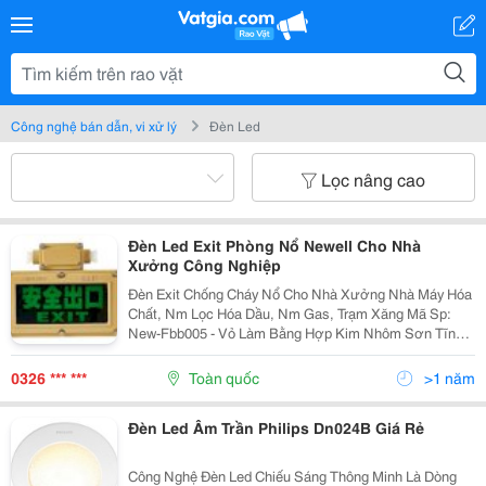
Công nghệ bán dẫn, vi xử lý
Đèn Led
Lọc nâng cao
Đèn Led Exit Phòng Nổ Newell Cho Nhà
Xưởng Công Nghiệp
Đèn Exit Chống Cháy Nổ Cho Nhà Xưởng Nhà Máy Hóa
Chất, Nm Lọc Hóa Dầu, Nm Gas, Trạm Xăng Mã Sp:
New-Fbb005 - Vỏ Làm Bằng Hợp Kim Nhôm Sơn Tĩnh
Điện - Kính Cường Lực, Độ Bền Cao Chống Va Đập - Ốc
Chốt Bằng Thép Ko Gỉ Chống Ăn Mòn - Sử Dụng Tại
0326 *** ***
Toàn quốc
>1 năm
Các Khu...
Đèn Led Âm Trần Philips Dn024B Giá Rẻ
Công Nghệ Đèn Led Chiếu Sáng Thông Minh Là Dòng