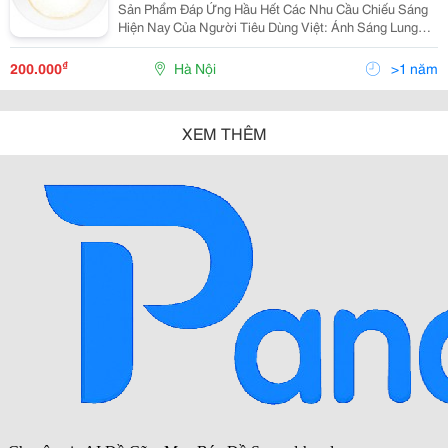
Sản Phẩm Đáp Ứng Hầu Hết Các Nhu Cầu Chiếu Sáng
Hiện Nay Của Người Tiêu Dùng Việt: Ánh Sáng Lung
Linh, Tiết Kiệm Điện Năng, Có Tính Thẩm Mỹ Cao Và
Thân Thiện Với Môi Trường. Đáp Ứng Nhu Cầu Của
₫
200.000
Hà Nội
>1 năm
Người Ti
XEM THÊM