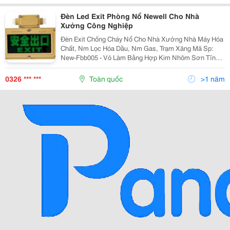
Đèn Led Exit Phòng Nổ Newell Cho Nhà
Xưởng Công Nghiệp
Đèn Exit Chống Cháy Nổ Cho Nhà Xưởng Nhà Máy Hóa
Chất, Nm Lọc Hóa Dầu, Nm Gas, Trạm Xăng Mã Sp:
New-Fbb005 - Vỏ Làm Bằng Hợp Kim Nhôm Sơn Tĩnh
Điện - Kính Cường Lực, Độ Bền Cao Chống Va Đập - Ốc
Chốt Bằng Thép Ko Gỉ Chống Ăn Mòn - Sử Dụng Tại
0326 *** ***
Toàn quốc
>1 năm
Các Khu...