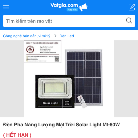
Công nghệ bán dẫn, vi xử lý
Đèn Led
Đèn Pha Năng Lượng Mặt Trời Solar Light Mt-60W
( HẾT HẠN )