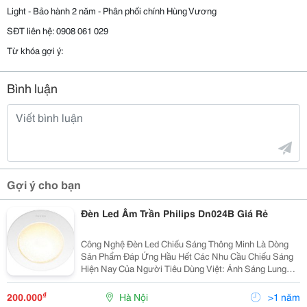
Light - Bảo hành 2 năm - Phân phối chính Hùng Vương
SĐT liên hệ: 0908 061 029
Từ khóa gợi ý:
Bình luận
Gợi ý cho bạn
Đèn Led Âm Trần Philips Dn024B Giá Rẻ
Công Nghệ Đèn Led Chiếu Sáng Thông Minh Là Dòng
Sản Phẩm Đáp Ứng Hầu Hết Các Nhu Cầu Chiếu Sáng
Hiện Nay Của Người Tiêu Dùng Việt: Ánh Sáng Lung
Linh, Tiết Kiệm Điện Năng, Có Tính Thẩm Mỹ Cao Và
Thân Thiện Với Môi Trường. Đáp Ứng Nhu Cầu Của
₫
200.000
Hà Nội
>1 năm
Người Ti