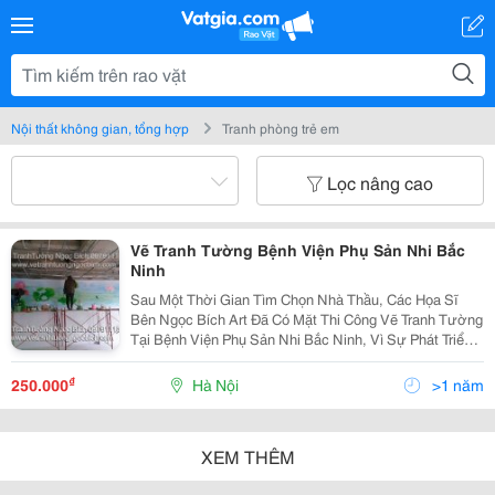
Nội thất không gian, tổng hợp
Tranh phòng trẻ em
Lọc nâng cao
Vẽ Tranh Tường Bệnh Viện Phụ Sản Nhi Bắc
Ninh
Sau Một Thời Gian Tìm Chọn Nhà Thầu, Các Họa Sĩ
Bên Ngọc Bích Art Đã Có Mặt Thi Công Vẽ Tranh Tường
Tại Bệnh Viện Phụ Sản Nhi Bắc Ninh, Vì Sự Phát Triển
Bền Vững Và Hướng Tới Là Một Trong Những Bệnh
Viện Hàng Đầu Miền Bắc Giảm Tải Cho Bệnh Viện Nhi T
₫
250.000
Hà Nội
>1 năm
XEM THÊM