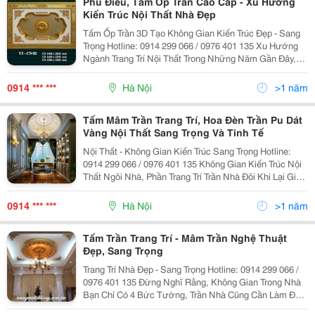
Phù Điêu, Tấm Ốp Trần Cao Cấp - Xu Hướng
Kiến Trúc Nội Thất Nhà Đẹp
Tấm Ốp Trần 3D Tạo Không Gian Kiến Trúc Đẹp - Sang
Trọng Hotline: 0914 299 066 / 0976 401 135 Xu Hướng
Ngành Trang Trí Nội Thất Trong Những Năm Gần Đây,
Trang Trí Trần Nhà Đôi Khi Lại Giúp Bạn Nghĩ Ra Nhiều Ý
Tưởng Sáng Tạo Trong Công Việc Của
0914 *** ***
Hà Nội
>1 năm
Tấm Mâm Trần Trang Trí, Hoa Đèn Trần Pu Dát
Vàng Nội Thất Sang Trọng Và Tinh Tế
Nội Thất - Không Gian Kiến Trúc Sang Trọng Hotline:
0914 299 066 / 0976 401 135 Không Gian Kiến Trúc Nội
Thất Ngôi Nhà, Phần Trang Trí Trần Nhà Đôi Khi Lại Giúp
Bạn Nghĩ Ra Nhiều Ý Tưởng Sáng Tạo Trong Công Việc
Của Mình. Không Những Thế, Trang
0914 *** ***
Hà Nội
>1 năm
Tấm Trần Trang Trí - Mâm Trần Nghệ Thuật
Đẹp, Sang Trọng
Trang Trí Nhà Đẹp - Sang Trọng Hotline: 0914 299 066 /
0976 401 135 Đừng Nghĩ Rằng, Không Gian Trong Nhà
Bạn Chỉ Có 4 Bức Tường, Trần Nhà Cũng Cần Làm Đẹp
Và Trang Trí Nữa Đấy . Trang Trí Trần Nhà Đôi Khi Lại