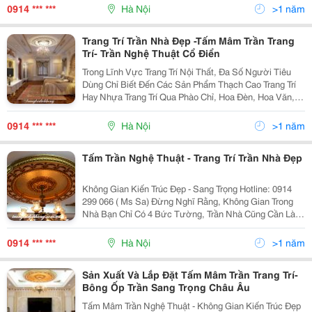
Giúp Bạn Nghĩ Ra Nhiều Ý Tưởng Sáng
0914 *** ***
Hà Nội
>1 năm
Trang Trí Trần Nhà Đẹp -Tấm Mâm Trần Trang
Trí- Trần Nghệ Thuật Cổ Điển
Trong Lĩnh Vực Trang Trí Nội Thất, Đa Số Người Tiêu
Dùng Chỉ Biết Đến Các Sản Phẩm Thạch Cao Trang Trí
Hay Nhựa Trang Trí Qua Phào Chỉ, Hoa Đèn, Hoa Văn,
Cột Ốp. Hay Các Sản Phẩm Làm Từ Gỗ, Đá, Giấy Dán
Tường,&Hellip; Sản Phẩm Tấm Trần Nghệ Thuật Dùn
0914 *** ***
Hà Nội
>1 năm
Tấm Trần Nghệ Thuật - Trang Trí Trần Nhà Đẹp
Không Gian Kiến Trúc Đẹp - Sang Trọng Hotline: 0914
299 066 ( Ms Sa) Đừng Nghĩ Rằng, Không Gian Trong
Nhà Bạn Chỉ Có 4 Bức Tường, Trần Nhà Cũng Cần Làm
Đẹp Và Trang Trí Nữa Đấy . Trang Trí Trần Nhà Đôi Khi
Lại Giúp Bạn Nghĩ Ra Nhiều Ý Tưởng Sán
0914 *** ***
Hà Nội
>1 năm
Sản Xuất Và Lắp Đặt Tấm Mâm Trần Trang Trí-
Bông Ốp Trần Sang Trọng Châu Âu
Tấm Mâm Trần Nghệ Thuật - Không Gian Kiến Trúc Đẹp