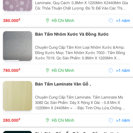
Laminate. Quy Cách: 0,8Mm X 1220Mm X2440Mm Gía
Cả: Thỏa Thuận Chất Lượng: Đủ Tc Để Vào Các Thị
Trường Khó Như Mỹ &Amp; Các Nước Châu Âu Độ Ẩm
Gỗ: Từ 10-12% Nguồn Gốc: Nhập Khẩu Từ Ấn
₫
380.000
Hồ Chí Minh
>1 năm
Bán Tấm Nhôm Xước Và Đồng Xước
Chuyên Cung Cấp Tấm Kim Loại Nhôm Xước &Amp;
Đồng Xước Msp: Tâm Nhôm Xước 7003 - Tấm Đồng
Xước 7019. Qc Sản Phẩm: 0.8Mm X 1220Mm X
2440Mm. Sản Phẩm Có Chất Lượng Cao Ứng Dụng Đa
Cách Trong Trang Trí Nội Thất. Công Ty Cổ Phần Sxvs
₫
780.000
Hồ Chí Minh
>1 năm
Hoangphu
Bán Tấm Laminate Vân Gỗ ,
Chuyên Cung Cấp Tấm Laminate. Tấm Laminate Ms
3082 Qc Sản Phẩm: Dày X Rộng X Dài. - 0.8 Mm X
1220Mm X 2440Mm = . - Đặc Tính Chịu Lửa,Chống
Nước,Chống Xước,Chống Va Đập ,Chống Phai
Mầu,Chống Mối Mọt Và Tác Động Của Hóa Chất,Dễ Vệ
₫
280.000
Hồ Chí Minh
>1 năm
Sinh L