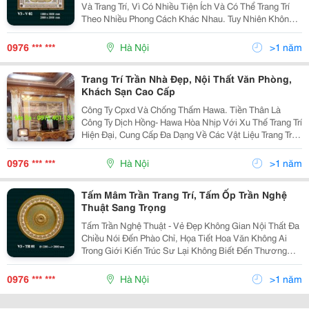
Và Trang Trí, Vì Có Nhiều Tiện Ích Và Có Thể Trang Trí
Theo Nhiều Phong Cách Khác Nhau. Tuy Nhiên Không
Phải Ai Cũng Biết Cách Trang Trí Trần Thạch Cao Theo
Đúng Phong Cách Của Không Gian Nội Thất.
0976 *** ***
Hà Nội
>1 năm
Trang Trí Trần Nhà Đẹp, Nội Thất Văn Phòng,
Khách Sạn Cao Cấp
Công Ty Cpxd Và Chống Thấm Hawa. Tiền Thân Là
Công Ty Dịch Hồng- Hawa Hòa Nhịp Với Xu Thế Trang Trí
Hiện Đại, Cung Cấp Đa Dạng Về Các Vật Liệu Trang Trí
Trần, Tấm Ốp, Vật Liệu Khung Tranh, Ốp Tường,.... Để
Đáp Ứng Được Tất Cả Các Nhu Cầu Cần Trang
0976 *** ***
Hà Nội
>1 năm
Tấm Mâm Trần Trang Trí, Tấm Ốp Trần Nghệ
Thuật Sang Trọng
Tấm Trần Nghệ Thuật - Vẻ Đẹp Không Gian Nội Thất Đa
Chiều Nói Đến Phào Chỉ, Họa Tiết Hoa Văn Không Ai
Trong Giới Kiến Trúc Sư Lại Không Biết Đến Thương
Hiệu Nổi Tiếng Dịch Hồng &Ndash; Hawa . Trong Vòng
15 Năm Qua, Chúng Tôi Luôn Tự Hào Là Nhà Cun
0976 *** ***
Hà Nội
>1 năm