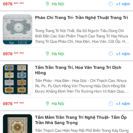
Không Thể Thiếu Phào Chỉ Pu , Ph
0976 *** ***
Hà Nội
>1 năm
Phào Chỉ Trang Trí- Trần Nghệ Thuật Trang Trí
Trong Trang Trí Nội Thất, Đa Số Người Tiêu Dùng Chỉ
Biết Đến Các Sản Phẩm Thạch Cao Trang Trí Hay Nhựa
Trang Trí Qua Phào Chỉ, Hoa Đèn, Hoa Văn, Cột Ốp. Hay
Các Sản Phẩm Làm Từ Gỗ, Đá, Giấy Dán
Tường,&Hellip; Dịch Hồng Hawa Xin Được Giới Thiệu
0976 *** ***
Hà Nội
>1 năm
Sản Ph
Tấm Trần Trang Trí, Hoa Văn Trang Trí Dịch
Hồng
Trần Phào - Hoa Đèn - Hoa Góc - Chỉ Thạch Cao, Nhựa
Pe, Ps, Pu Dịch Hồng Với Thương Hiệu Dịch Hồng Đã
Được Khẳng Định Trên Thị Trường Hơn 15 Năm Qua,
Hiện Nay Công Ty Đổi Tên Thành Hawa Với Một Sự
Cách Tân Mới, Sẽ Mang Đến Cho Qúy Khách Hàng Sự
0976 *** ***
Hà Nội
>1 năm
Hà
Tấm Mâm Trần Trang Trí Nghệ Thuật- Tấm Ốp
Trần Nhà Sang Trọng
Trần Thạch Cao Hiện Nay Rất Phổ Biến Trong Xây Dựng