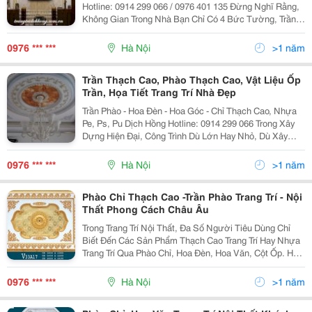
Hotline: 0914 299 066 / 0976 401 135 Đừng Nghĩ Rằng,
Không Gian Trong Nhà Bạn Chỉ Có 4 Bức Tường, Trần
Nhà Cũng Cần Làm Đẹp Và Trang Trí Nữa Đấy . Trang Trí
Trần Nhà Đôi Khi Lại Giúp Bạn Nghĩ R
0976 *** ***
Hà Nội
>1 năm
Trần Thạch Cao, Phào Thạch Cao, Vật Liệu Ốp
Trần, Họa Tiết Trang Trí Nhà Đẹp
Trần Phào - Hoa Đèn - Hoa Góc - Chỉ Thạch Cao, Nhựa
Pe, Ps, Pu Dịch Hồng Hotline: 0914 299 066 Trong Xây
Dựng Hiện Đại, Công Trình Dù Lớn Hay Nhỏ, Dù Xây
Mới Hay Sửa Chữa , Dù Có Mang Phong Cách Kiến Trúc
Nội Thất Khác Nhau Thì Đều Lựa Chọn
0976 *** ***
Hà Nội
>1 năm
Phào Chỉ Thạch Cao -Trần Phào Trang Trí - Nội
Thất Phong Cách Châu Âu
Trong Trang Trí Nội Thất, Đa Số Người Tiêu Dùng Chỉ
Biết Đến Các Sản Phẩm Thạch Cao Trang Trí Hay Nhựa
Trang Trí Qua Phào Chỉ, Hoa Đèn, Hoa Văn, Cột Ốp. Hay
Các Sản Phẩm Làm Từ Gỗ, Đá, Giấy Dán
Tường,&Hellip; Dịch Hồng Hawa Xin Được Giới Thiệu
0976 *** ***
Hà Nội
>1 năm
Sản Ph