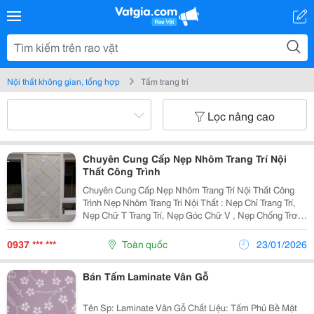
Nội thất không gian, tổng hợp
Tấm trang trí
Lọc nâng cao
Chuyên Cung Cấp Nẹp Nhôm Trang Trí Nội
Thất Công Trình
Chuyên Cung Cấp Nẹp Nhôm Trang Trí Nội Thất Công
Trình Nẹp Nhôm Trang Trí Nội Thất : Nẹp Chỉ Trang Trí,
Nẹp Chữ T Trang Trí, Nẹp Góc Chữ V , Nẹp Chống Trơn
Cầu Thang, Nẹp Inox, Nẹp Chữ U... Nội Thất Luôn Là
Phần Được Gia Chủ Quan Tâm Nhất. Đơn Giản...
0937 *** ***
Toàn quốc
23/01/2026
Bán Tấm Laminate Vân Gỗ
Tên Sp: Laminate Vân Gỗ Chất Liệu: Tấm Phủ Bề Mặt