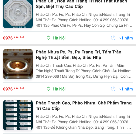
Phào Chỉ, Hoa Văn Trang Trí Nội Thất Khách
Sạn, Biệt Thự Cao Cấp
Phào Chỉ Pu, Pe, Ps, Phào Chỉ Nhựa &Ndash; Trang Trí
Nội Thất Đa Phong Cách Hotline: 0914 299 066 / 0976
401 135 Phào Chỉ Pu Pe Ps, Hay Còn Gọi Chung Là Phào
Chỉ Nhựa . Là Loại Vật Liệu Trang Trí Tường Và Trần
Nhà Hiện Đang Rất Được Ưa Chuộng.
0976 *** ***
Hà Nội
>1 năm
Phào Nhựa Pe, Ps, Pu Trang Trí, Tấm Trần
Nghệ Thuật Bền, Đẹp, Siêu Nhẹ
Phào Chỉ Thạch Cao, Phào Chỉ Pu, Ps, Pe Tấm Mâm
Trần Nghệ Thuật Trang Trí Phong Cách Châu Âu Hotline:
0914 299 066 ( Ms Sa) Trong Xây Dựng Hiện Đại, Công
Trình Dù Lớn Hay Nhỏ, Dù Xây Mới Hay Sửa Chữa , Dù
Có Mang Phong Cách Kiến Trúc N
0976 *** ***
Hà Nội
>1 năm
Phào Thạch Cao, Phào Nhựa, Chế Phẩm Trang
Trí Cao Cấp
Phào Chỉ Pu, Pe, Ps, Phào Chỉ Nhựa &Ndash; Trang Trí
Nội Thất Đa Phong Cách Hotline: 0914 299 066 / 0976
401 135 Để Không Gian Nhà Đẹp, Sang Trọng, Tinh Tế
Từng Chi Tiết Góc Cạnh Từ Trần Nhà Đến Tường Nhà.