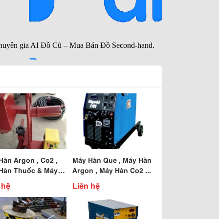
Hàn Argon , Co2 ,
Máy Hàn Que , Máy Hàn
Hàn Thuốc & Máy
Argon , Máy Hàn Co2 ...
ma.
 hệ
Liên hệ