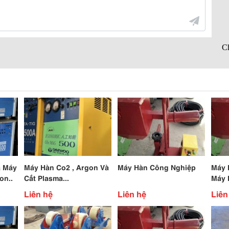
a Máy
Máy Hàn Co2 , Argon Và
Máy Hàn Công Nghiệp
Máy 
on..
Cắt Plasma...
Máy 
Plas
Liên hệ
Liên hệ
Liên