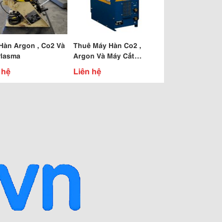
Hàn Argon , Co2 Và
Thuê Máy Hàn Co2 ,
Plasma
Argon Và Máy Cắt
Plasma.
 hệ
Liên hệ