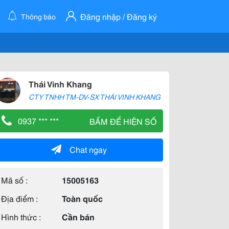
Đăng nhập / Đăng ký
Thông báo
Thái Vinh Khang
CTY TNHH TM-DV-SX THÁI VINH KHANG
0937 *** ***
BẤM ĐỂ HIỆN SỐ
Chat ngay
Mã số :
15005163
Địa điểm :
Toàn quốc
Hình thức :
Cần bán