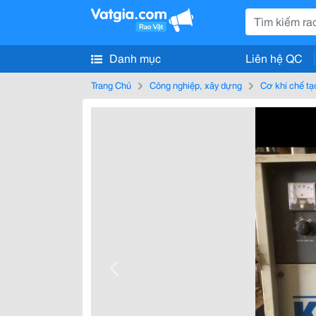
Danh mục
Liên hệ QC
Trang Chủ
Công nghiệp, xây dựng
Cơ khí chế tạ