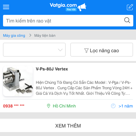
Máy gia công
Máy tiện bàn
Lọc nâng cao
V-Ps-80J Vertex
Hiện Chúng Tôi Đang Có Sẵn Các Model : V-Pga / V-Ps-
80J Vertex . Cung Cấp Các Sản Phẩm Trong Vòng 24H +
Giá Cả Và Dịch Vụ Tốt Nhất. Giới Thiệu Về Công Ty:
Toàn Thịnh Phát Được Biết Đến Như Là Một Công Ty
Hàng Đầu Trong Việc Cung Cấp Máy Móc Chấ
0938 *** ***
Hồ Chí Minh
>1 năm
XEM THÊM