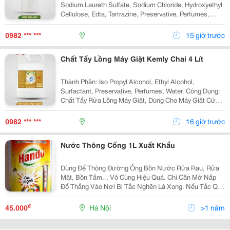
Sodium Laureth Sulfate, Sodium Chloride, Hydroxyethyl
Cellulose, Edta, Tartrazine, Preservative, Perfumes,
Water. Công Dụng: Tẩy Sạch Dầu Mỡ Trên Chén, Đĩa Và
Cả Đồ Nhựa. Cách Dùng: - Pha Loãng...
0982 *** ***
15 giờ trước
Chất Tẩy Lồng Máy Giặt Kemly Chai 4 Lít
Thành Phần: Iso Propyl Alcohol, Ethyl Alcohol,
Surfactant, Preservative, Perfumes, Water. Công Dụng:
Chất Tẩy Rửa Lồng Máy Giặt, Dùng Cho Máy Giặt Cửa
Trên, Máy Giặt Cửa Trước. Cách Dùng: Sử Dụng Từ 5-
10 Gam/Lít. Nếu Máy Giặt 7 Kg Thì Chọn Mức...
0982 *** ***
16 giờ trước
Nước Thông Cống 1L Xuất Khẩu
Dùng Để Thông Đường Ống Bồn Nước Rửa Rau, Rửa
Mặt, Bồn Tắm... Vô Cùng Hiệu Quả. Chỉ Cần Mở Nắp
Đổ Thẳng Vào Nơi Bị Tắc Nghẽn Là Xong. Nếu Tắc Quá
Nhiều Có Thể Dùng 2 Chai. Nên Đổ Vào Buổi Tối Trước
Kh Thông Tin Mua Hàng Công Ty Cổ Phần Thương
₫
45.000
Hà Nội
>1 năm