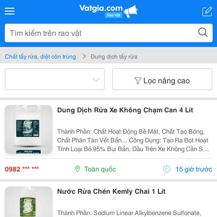
Chất tẩy rửa, diệt côn trùng
Dung dịch tẩy rửa
Lọc nâng cao
Dung Dịch Rửa Xe Không Chạm Can 4 Lit
Thành Phần: Chất Hoạt Động Bề Mặt, Chất Tạo Bóng,
Chất Phân Tán Vết Bẩn... Công Dụng: Tạo Ra Bọt Hoạt
Tính Loại Bỏ 95% Bụi Bẩn, Dầu Trên Xe Không Cần Sử
Dụng Giẻ Cọ, Bàn Chải Mà Vẫn Để Lại Bề Mặt Sạch Và
Sang Bóng Cho Xe Trong. Sản Phẩm Nguyên Liệu...
0982 *** ***
Toàn quốc
15 giờ trước
Nước Rửa Chén Kemly Chai 1 Lít
Thành Phần: Sodium Linear Alkylbenzene Sulfonate,