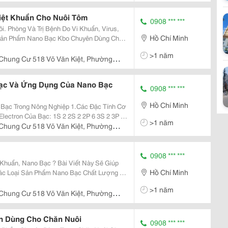
iệt Khuẩn Cho Nuôi Tôm
0908 *** ***
 Phòng Và Trị Bệnh Do Vi Khuẩn, Virus,
Hồ Chí Minh
Do Công Ty Cp Đông Á Lagi Nghiên Cứu Và
>1 năm
.
Chung Cư 518 Võ Văn Kiệt, Phường
ạc Và Ứng Dụng Của Nano Bạc
0908 *** ***
Hồ Chí Minh
Nông Nghiệp 1.Các Đặc Tính Cơ
>1 năm
Chung Cư 518 Võ Văn Kiệt, Phường
0908 *** ***
Khuẩn, Nano Bạc ? Bài Viết Này Sẽ Giúp
Hồ Chí Minh
ác Loại Sản Phẩm Nano Bạc Chất Lượng ,
>1 năm
ất Nhưng D
Chung Cư 518 Võ Văn Kiệt, Phường
n Dùng Cho Chăn Nuôi
0908 *** ***