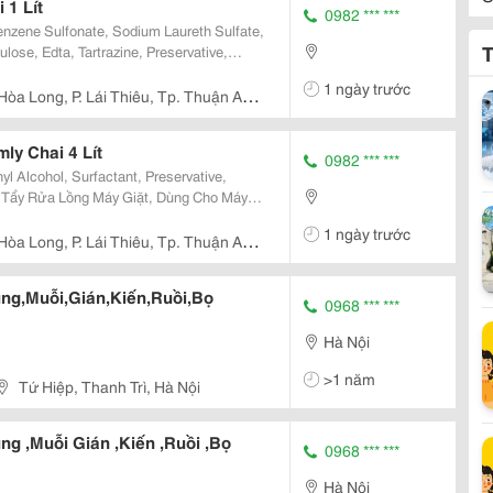
1 Lít
0982 *** ***
nzene Sulfonate, Sodium Laureth Sulfate,
T
lose, Edta, Tartrazine, Preservative,
1 ngày trước
Hòa Long, P. Lái Thiêu, Tp. Thuận An,
ly Chai 4 Lít
0982 *** ***
yl Alcohol, Surfactant, Preservative,
Lít.
1 ngày trước
.
Hòa Long, P. Lái Thiêu, Tp. Thuận An,
ùng,Muỗi,Gián,Kiến,Ruồi,Bọ
0968 *** ***
Hà Nội
>1 năm
Tứ Hiệp, Thanh Trì, Hà Nội
ng ,Muỗi Gián ,Kiến ,Ruồi ,Bọ
0968 *** ***
Hà Nội