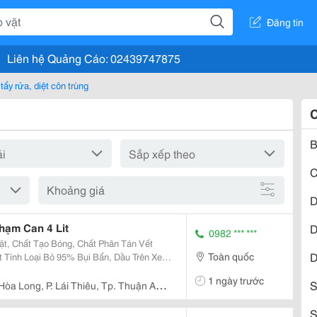
Đăng tin
Liên hệ Quảng Cáo: 02439747875
tẩy rửa, diệt côn trùng
C
B
C
Khoảng giá
D
hạm Can 4 Lit
D
0982 *** ***
t, Chất Tạo Bóng, Chất Phân Tán Vết
D
Toàn quốc
hải Mà Vẫn Để Lại Bề Mặt Sạch Và Sang
1 ngày trước
ên Liệu...
S
Hòa Long, P. Lái Thiêu, Tp. Thuận An,
S