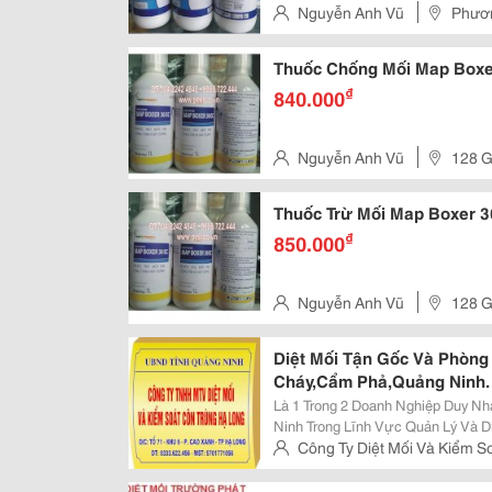
Nguyễn Anh Vũ
Phươn
Thuốc Chống Mối Map Boxe
₫
840.000
Nguyễn Anh Vũ
128 G
Hà Nội, Vietnam
Thuốc Trừ Mối Map Boxer 
₫
850.000
Nguyễn Anh Vũ
128 G
Hà Nội, Vietnam
Diệt Mối Tận Gốc Và Phòng
Cháy,Cẩm Phả,Quảng Ninh.
Là 1 Trong 2 Doanh Nghiệp Duy N
Ninh Trong Lĩnh Vực Quản Lý Và Di
Với Đội Ngũ Nhân Viên Nhiều Năm
Công Ty Diệt Mối Và Kiểm S
Được Hội Khoa Học Kỹ Thuật Lâm
Khu 6, P.cao Xanh,Tp Hạ Long