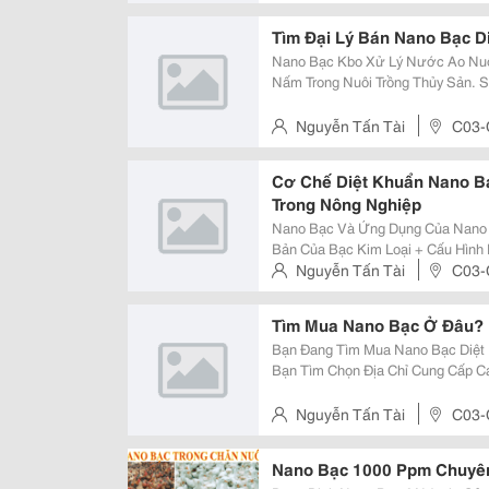
Cầu Kho, Quận 1, Hồ Chí Minh
Tìm Đại Lý Bán Nano Bạc D
Nano Bạc Kbo Xử Lý Nước Ao Nuôi.
Nấm Trong Nuôi Trồng Thủy Sản. Sản Phẩm Nano Bạc Kbo Chuyên Dùng Cho
Thủy Sản.sản Xuất Tại Việt Nam 
Phát Triển Dựa Trên Công Nghệ Aht
Nguyễn Tấn Tài
C03-
Cầu Kho, Quận 1, Hồ Chí Minh
Cơ Chế Diệt Khuẩn Nano B
Trong Nông Nghiệp
Nano Bạc Và Ứng Dụng Của Nano Bạc Trong 
Bản Của Bạc Kim Loại + Cấu Hình Electron Của Bạc: 1S 2 2S 2 2P 6 3S 2 3P 6
3D 10 4S 2 4P 6 4D 10 5S 1 + Bán Kính Nguyên Tử Ag: 0,288 Nm + Bán Kính
Nguyễn Tấn Tài
C03-
Ion Bạc: 0,2
Cầu Kho, Quận 1, Hồ Chí Minh
Tìm Mua Nano Bạc Ở Đâu?
Bạn Đang Tìm Mua Nano Bạc Diệt 
Bạn Tìm Chọn Địa Chỉ Cung Cấp C
Uy Tín. Những Năm Gần Đây, Khái Niệm Công Nghệ Nano Và Nano Bạc
Không Còn Xa Lạ Với Nhà Sản Xu
Nguyễn Tấn Tài
C03-
Cầu Kho, Quận 1, Hồ Chí Minh
Nano Bạc 1000 Ppm Chuyê