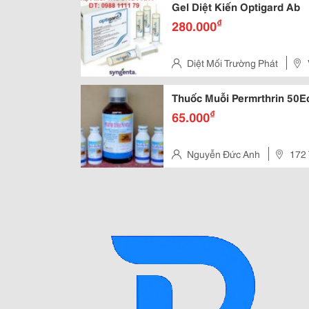
Gel Diệt Kiến Optigard Ab
₫
280.000
Diệt Mối Trường Phát
Thuốc Muỗi Permrthrin 50E
₫
65.000
Nguyễn Đức Anh
172 