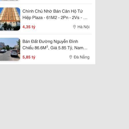
Chính Chủ Nhờ Bán Căn Hộ Tứ
Hiệp Plaza - 61M2 - 2Pn - 2Vs - Full
Nội Thất - Giá Chỉ Nhỉnh 4 Tỷ
4,35 tỷ
Hà Nội
Bán Đất Đường Nguyễn Đình
Chiểu 86.6M², Giá 5.85 Tỷ, Nam
Việt Á, Đường 7.5M
5,85 tỷ
Đà Nẵng