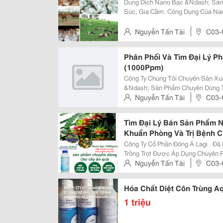
Dung Dịch Nano Bạc &Ndash; Sản
Súc, Gia Cầm. Công Dụng Của Nano Bạc Chuyên Phòng Và Trị Bệnh Cho Đàn
Vật Nuôi &Ndash; Diệt Hầu Hết Các Loại Vi Khuẩn, Vi Rút &Ndash; Phòng Và
Trị Bệnh Đường Ruột Do Vi Khuẩ
Nguyễn Tấn Tài
C03-
Cầu Kho, Quận 1, Hồ Chí Minh
Phân Phối Và Tìm Đại Lý P
(1000Ppm)
Công Ty Chúng Tôi Chuyên Sản Xu
&Ndash; Sản Phẩm Chuyên Dùng Trong Nu
&Ndash; Diệt Hầu Hết Các Loại Vi
Nguyễn Tấn Tài
C03-
Trường Nuôi Trồng Thủy Sản &Nda
Cầu Kho, Quận 1, Hồ Chí Minh
Tìm Đại Lý Bán Sản Phẩm N
Khuẩn Phòng Và Trị Bệnh C
Công Ty Cổ Phần Đông Á Lagi . Đ
Trồng Trọt Được Áp Dụng Chuyên P
Và Nấm Bệnh Vô Cùng Hiệu Quả. Đối Với Trồng Trọt Dung Dịch Nano Bạc Có
Nguyễn Tấn Tài
C03-
Công Dụng: Nano Bạc Giúp Phòng
Cầu Kho, Quận 1, Hồ Chí Minh
Hóa Chất Diệt Côn Trùng A
1 triệu