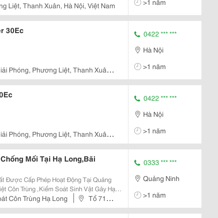
>1 năm
g Liệt, Thanh Xuân, Hà Nội, Việt Nam
r 30Ec
0422 *** ***
Hà Nội
>1 năm
iải Phóng, Phương Liệt, Thanh Xuân,
30Ec
0422 *** ***
Hà Nội
>1 năm
iải Phóng, Phương Liệt, Thanh Xuân,
 Chống Mối Tại Hạ Long,Bãi
0333 *** ***
Quảng Ninh
hất Được Cấp Phép Hoạt Động Tại Quảng
ệt Côn Trùng ,Kiểm Soát Sinh Vật Gây Hại.
>1 năm
 Kinh Nghiệm Được Đào Tạo Chính Qui,
oát Côn Trùng Hạ Long
Tổ 71,
 Nghiệp