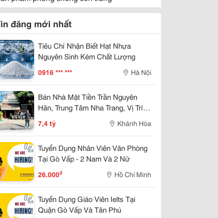
in đăng mới nhất
Tiêu Chí Nhận Biết Hạt Nhựa
Nguyên Sinh Kém Chất Lượng
0916 *** ***
Hà Nội
Bán Nhà Mặt Tiền Trần Nguyên
Hãn, Trung Tâm Nha Trang, Vị Trí
Kinh Doanh Đẹp, Giá 7,4 Tỷ
7,4 tỷ
Khánh Hòa
Tuyển Dụng Nhân Viên Văn Phòng
Tại Gò Vấp - 2 Nam Và 2 Nữ
₫
26.000
Hồ Chí Minh
Tuyển Dụng Giáo Viên Ielts Tại
Quận Gò Vấp Và Tân Phú