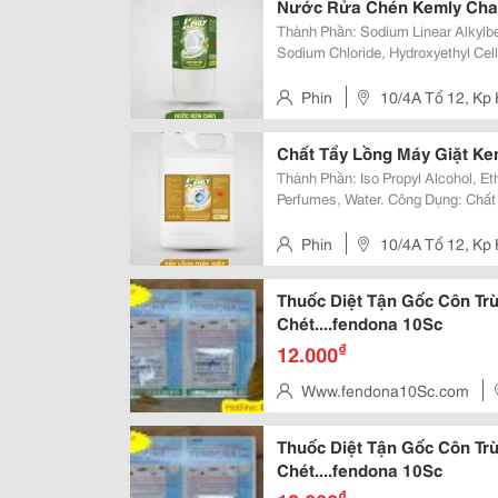
Nước Rửa Chén Kemly Chai 
Thành Phần: Sodium Linear Alkylbe
Sodium Chloride, Hydroxyethyl Cellu
Perfumes, Water. Công Dụng: Tẩy Sạch Dầu Mỡ Trên Chén, Đĩa Và Cả Đồ
Nhựa. Cách Dùng: - Pha Loãng...
Phin
10/4A Tổ 12, Kp 
Bình Dương
Chất Tẩy Lồng Máy Giặt Kem
Thành Phần: Iso Propyl Alcohol, Eth
Perfumes, Water. Công Dụng: Chất Tẩy Rửa Lồng Máy Giặt, Dùng Cho Máy
Giặt Cửa Trên, Máy Giặt Cửa Trước. Cách Dùng: Sử Dụng Từ 5-10 Gam/
Nếu Máy Giặt 7 Kg Thì Chọn Mức..
Phin
10/4A Tổ 12, Kp 
Bình Dương
Thuốc Diệt Tận Gốc Côn Tr
Chét....fendona 10Sc
₫
12.000
Www.fendona10Sc.com
Thuốc Diệt Tận Gốc Côn Trù
Chét....fendona 10Sc
₫