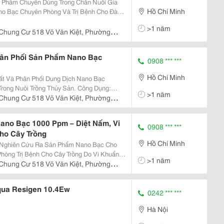
 Phẩm Chuyên Dùng Trong Chăn Nuôi Gia
Hồ Chí Minh
>1 năm
Chung Cư 518 Võ Văn Kiệt, Phường
hân Phối Sản Phẩm Nano Bạc
0908 *** ***
Hồ Chí Minh
ất Và Phân Phối Dung Dịch Nano Bạc
ôi Trồng Thủy Sản. Công Dụng:
>1 năm
 Khuẩn, Virút &Ndash; Xử Lý Và Cải Tạo Môi
Chung Cư 518 Võ Văn Kiệt, Phường
sh; P
ano Bạc 1000 Ppm – Diệt Nấm, Vi
0908 *** ***
ho Cây Trồng
Hồ Chí Minh
ã Nghiên Cứu Ra Sản Phẩm Nano Bạc Cho
hòng Trị Bệnh Cho Cây Trồng Do Vi Khuẩn
>1 năm
Chung Cư 518 Võ Văn Kiệt, Phường
 T
qua Resigen 10.4Ew
0242 *** ***
Hà Nội