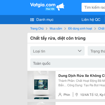
Danh mục
Liên hệ QC
Trang Chủ
Mua sắm
Đồ dùng sinh hoạt
Chất 
Chất tẩy rửa, diệt côn trùng
Dung Dịch Rửa Xe Không C
Thành Phần: Chất Hoạt Động Bề Mặ
Bẩn... Công Dụng: Tạo Ra Bọt Hoạt Tính Loại Bỏ 95% Bụi Bẩn, Dầu Trên Xe
Không Cần Sử Dụng Giẻ Cọ, Bàn C
Bóng Cho Xe Trong. Sản Phẩm Nguy
Phin
10/4A Tổ 12, Kp 
Bình Dương