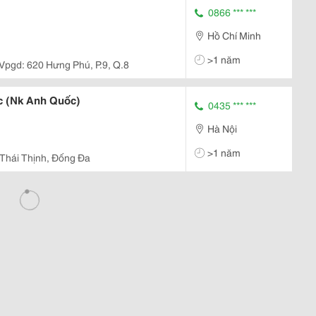
0866 *** ***
Hồ Chí Minh
>1 năm
Vpgd: 620 Hưng Phú, P.9, Q.8
c (Nk Anh Quốc)
0435 *** ***
Hà Nội
>1 năm
Thái Thịnh, Đống Đa