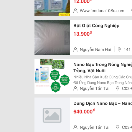
12.000
Www.fendona10Sc.com
Bột Giặt Công Nghiệp
₫
13.900
Nguyễn Nam Hải
141 
Phú
Nano Bạc Trong Nông Nghiệ
Trồng, Vật Nuôi
Nhiều Nhà Sản Xuất Cùng Các Ch
Đã Ứng Dụng Nano Bạc Trong Nông
Cho Cây Trồng, Vật Nuôi Sinh Trư
Nguyễn Tấn Tài
C03-
Người, Động Vật, Cây Trồng Và M
Cầu Kho, Quận 1, Hồ Chí Minh
Dung Dịch Nano Bạc – Nano
₫
640.000
Nguyễn Tấn Tài
C03-