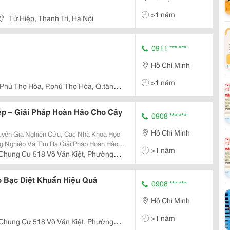
>1 năm
Tứ Hiệp, Thanh Trì, Hà Nội
0911 *** ***
Hồ Chí Minh
>1 năm
Phú Thọ Hòa, P.phú Thọ Hòa, Q.tân
p – Giải Pháp Hoàn Hảo Cho Cây
0908 *** ***
Hồ Chí Minh
uyên Gia Nghiên Cứu, Các Nhà Khoa Học
 Nghiệp Và Tìm Ra Giải Pháp Hoàn Hảo
>1 năm
ởng Và Phát Triển Khỏe Mạnh, An Toàn Với
Chung Cư 518 Võ Văn Kiệt, Phường
ôi Trường
 Bạc Diệt Khuẩn Hiệu Quả
0908 *** ***
Hồ Chí Minh
>1 năm
Chung Cư 518 Võ Văn Kiệt, Phường