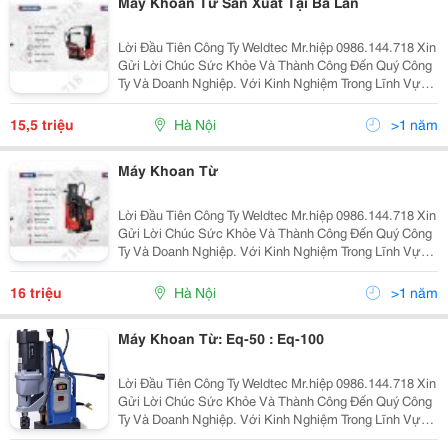
Máy Khoan Từ Sản Xuất Tại Ba Lan
Lời Đầu Tiên Công Ty Weldtec Mr.hiệp 0986.144.718 Xin
Gửi Lời Chúc Sức Khỏe Và Thành Công Đến Quý Công
Ty Và Doanh Nghiệp. Với Kinh Nghiệm Trong Lĩnh Vực
Cung Cấp Thiết Bị Và Vật Liệu Hàn, Cắt Weldtec Tự Hào
Là Doanh Nghiệp Lớn Và Uy Tín Hàng Đầu Việ
15,5 triệu
Hà Nội
>1 năm
Máy Khoan Từ
Lời Đầu Tiên Công Ty Weldtec Mr.hiệp 0986.144.718 Xin
Gửi Lời Chúc Sức Khỏe Và Thành Công Đến Quý Công
Ty Và Doanh Nghiệp. Với Kinh Nghiệm Trong Lĩnh Vực
Cung Cấp Thiết Bị Và Vật Liệu Hàn, Cắt Weldtec Tự Hào
Là Doanh Nghiệp Lớn Và Uy Tín Hàng Đầu Việ
16 triệu
Hà Nội
>1 năm
Máy Khoan Từ: Eq-50 : Eq-100
Lời Đầu Tiên Công Ty Weldtec Mr.hiệp 0986.144.718 Xin
Gửi Lời Chúc Sức Khỏe Và Thành Công Đến Quý Công
Ty Và Doanh Nghiệp. Với Kinh Nghiệm Trong Lĩnh Vực
Cung Cấp Thiết Bị Và Vật Liệu Hàn, Cắt Weldtec Tự Hào