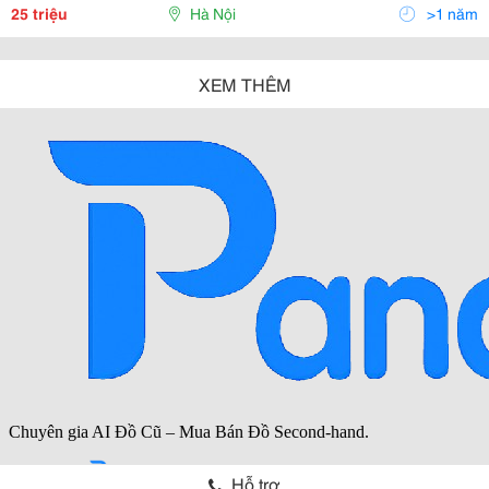
Là Doanh Nghiệp Lớn Và Uy Tín Hàng Đầu Việ
25 triệu
Hà Nội
>1 năm
XEM THÊM
Hỗ trợ