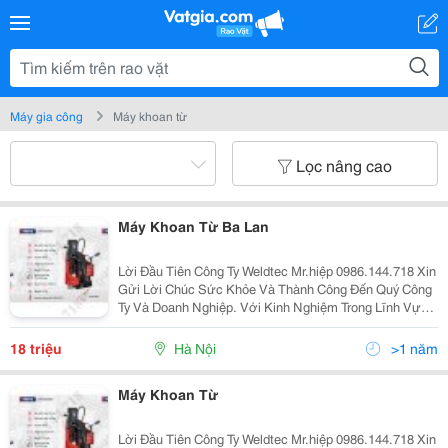
Máy gia công
Máy khoan từ
Lọc nâng cao
Máy Khoan Từ Ba Lan
Lời Đầu Tiên Công Ty Weldtec Mr.hiệp 0986.144.718 Xin
Gửi Lời Chúc Sức Khỏe Và Thành Công Đến Quý Công
Ty Và Doanh Nghiệp. Với Kinh Nghiệm Trong Lĩnh Vực
Cung Cấp Thiết Bị Và Vật Liệu Hàn, Cắt Weldtec Tự Hào
Là Doanh Nghiệp Lớn Và Uy Tín Hàng Đầu Việ
18 triệu
Hà Nội
>1 năm
Máy Khoan Từ
Lời Đầu Tiên Công Ty Weldtec Mr.hiệp 0986.144.718 Xin