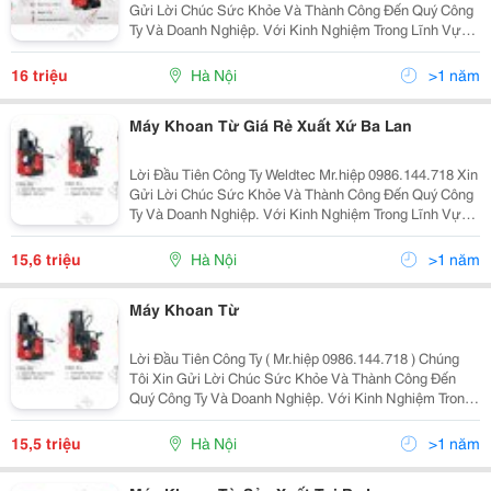
Gửi Lời Chúc Sức Khỏe Và Thành Công Đến Quý Công
Ty Và Doanh Nghiệp. Với Kinh Nghiệm Trong Lĩnh Vực
Cung Cấp Thiết Bị Và Vật Liệu Hàn, Cắt Weldtec Tự Hào
Là Doanh Nghiệp Lớn Và Uy Tín Hàng Đầu Việ
16 triệu
Hà Nội
>1 năm
Máy Khoan Từ Giá Rẻ Xuất Xứ Ba Lan
Lời Đầu Tiên Công Ty Weldtec Mr.hiệp 0986.144.718 Xin
Gửi Lời Chúc Sức Khỏe Và Thành Công Đến Quý Công
Ty Và Doanh Nghiệp. Với Kinh Nghiệm Trong Lĩnh Vực
Cung Cấp Thiết Bị Và Vật Liệu Hàn, Cắt Weldtec Tự Hào
Là Doanh Nghiệp Lớn Và Uy Tín Hàng Đầu Việ
15,6 triệu
Hà Nội
>1 năm
Máy Khoan Từ
Lời Đầu Tiên Công Ty ( Mr.hiệp 0986.144.718 ) Chúng
Tôi Xin Gửi Lời Chúc Sức Khỏe Và Thành Công Đến
Quý Công Ty Và Doanh Nghiệp. Với Kinh Nghiệm Trong
Lĩnh Vực Cung Cấp Thiết Bị Và Vật Liệu Hàn, Cắt
Weldtec Tự Hào Là Doanh Nghiệp Lớn Và Uy Tín Hàng
15,5 triệu
Hà Nội
>1 năm
Đ