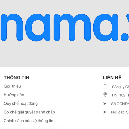
THÔNG TIN
LIÊN HỆ
Giới thiệu
Công ty C
Hướng dẫn
HN: 102 T
➤
Quy chế hoạt động
Số GCNĐKD
➤
Cơ chế giải quyết tranh chấp
Nơi cấp: S
Chính sách bảo vệ thông tin