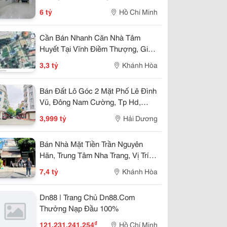
Nhỉnh 5 Tỷ
6 tỷ
Hồ Chí Minh
Cần Bán Nhanh Căn Nhà Tâm
Huyết Tại Vĩnh Điềm Thượng, Giá
Cực Tốt 3,3 Tỷ
3,3 tỷ
Khánh Hòa
Bán Đất Lô Góc 2 Mặt Phố Lê Đình
Vũ, Đông Nam Cường, Tp Hd,
57.25M2, Đường 13.5M, 3.X Tỷ
3,999 tỷ
Hải Dương
Bán Nhà Mặt Tiền Trần Nguyên
Hãn, Trung Tâm Nha Trang, Vị Trí
Kinh Doanh Đẹp, Giá 7,4 Tỷ
7,4 tỷ
Khánh Hòa
Dn88 | Trang Chủ Dn88.Com
Thưởng Nạp Đầu 100%
₫
121.231.241.254
Hồ Chí Minh