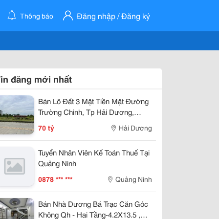
Đăng nhập / Đăng ký
Thông báo
in đăng mới nhất
Bán Lô Đất 3 Mặt Tiền Mặt Đường
Trường Chinh, Tp Hải Dương,
789M2, Lô Góc, Kd Tốt, Vị Trí Đẹp
70 tỷ
Hải Dương
Tuyển Nhân Viên Kế Toán Thuế Tại
Quảng Ninh
0878 *** ***
Quảng Ninh
Bán Nhà Dương Bá Trạc Căn Góc
Không Qh - Hai Tầng-4.2X13.5 ,