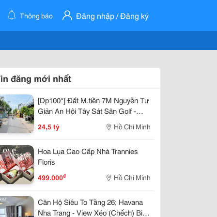
Đăng nhập / Đăng ký
Thông báo
in đăng mới nhất
[Dp100*] Đất M.tiền 7M Nguyễn Tư
Giản An Hội Tây Sát Sân Golf -
24.X Tỷ
24,5 tỷ
Hồ Chí Minh
Hoa Lụa Cao Cấp Nhà Trannies
Floris
₫
499.000
Hồ Chí Minh
Căn Hộ Siêu To Tầng 26; Havana
Nha Trang - View Xéo (Chếch) Biển