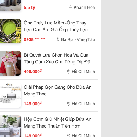
Trần Phú Thuê 25Tr/Tháng 5,5 Tỷ
5,5 tỷ
Khánh Hòa
Ống Thủy Lực Mềm -Ống Thủy
Lực Cao Áp- Giá Ống Thủy Lực
-Ống Dầu Thủy Lực- Ống Dầu
0938 *** ***
Bà Rịa - Vũng Tàu
Thủy Lực 1 2- Ống Thủy Lực Phi
21- Ống Thủy Lực 1 4 -Ống Thủy
Bí Quyết Lựa Chọn Hoa Và Quà
Lực 3 8
Tặng Cảm Xúc Cho Từng Dịp Đặc
Biệt Trong Năm
₫
499.000
Hồ Chí Minh
Giải Pháp Gọn Gàng Cho Bữa Ăn
Mang Theo
₫
149.000
Hồ Chí Minh
Hộp Cơm Giữ Nhiệt Giúp Bữa Ăn
Mang Theo Thuận Tiện Hơn
₫
149.000
Hồ Chí Minh