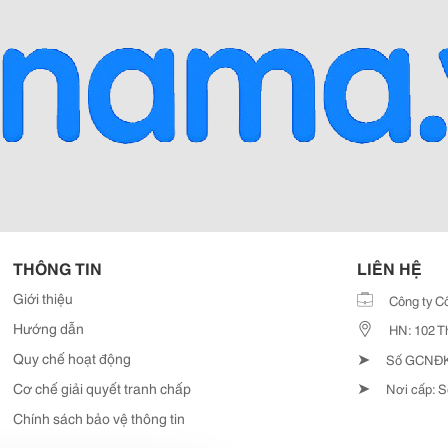
THÔNG TIN
LIÊN HỆ
Giới thiệu
Công ty C
Hướng dẫn
HN: 102 T
➤
Quy chế hoạt động
Số GCNĐKD
➤
Cơ chế giải quyết tranh chấp
Nơi cấp: S
Chính sách bảo vệ thông tin