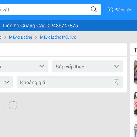
Đăng tin
Liên hệ Quảng Cáo: 02439747875
o
Máy gia công
Máy cắt ống thủy lực
T
Khoảng giá