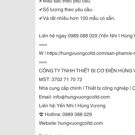
✔Màu sắc theo yêu cầu.
✔Số lượng theo yêu cầu.
✔Và rất nhiều hơn 100 mẫu có sẵn.
Liên hệ ngay 0989 088 029 (Yến Nhi I Hùng V
===
W | https://hungvuongcoltd.com/san-pham/e
===
CÔNG TY TNHH THIẾT BỊ CƠ ĐIỆN HÙNG
MST: 3702 71 70 72
Nhà cung cấp chính | Thiết bị công nghiệp | Q
Email: info@hungvuongcoltd.com
Liên hệ: Yến Nhi I Hùng Vương
☎ Hotline: 0989 088 029
Website: hungvuongcoltd.com