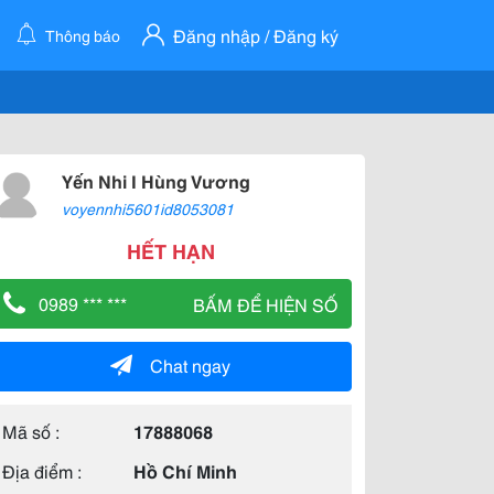
Đăng nhập / Đăng ký
Thông báo
Yến Nhi I Hùng Vương
voyennhi5601id8053081
HẾT HẠN
0989 *** ***
BẤM ĐỂ HIỆN SỐ
Chat ngay
Mã số :
17888068
Địa điểm :
Hồ Chí Minh