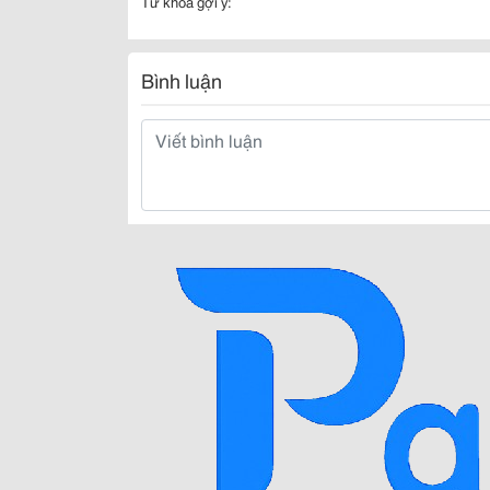
Từ khóa gợi ý:
Bình luận