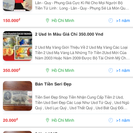
Lân - Quy - Phụng Giá Cực Kì Rẻ Cho Mọi Người Bộ
Tiền Tứ Linh : Long - Lân - Quy - Phụng Sẽ Là Món Quà
Tuyệt Vời Dành Cho Gia Đình,Bạn Bè Và Người Thân
Giá Thị Trường: 200.000Đ/
₫
150.000
Hồ Chí Minh
>1 năm
2 Usd In Màu Giá Chỉ 350.000 Vnd
2 Usd Mạ Vàng Giới Thiệu Về 2 Usd Mạ Vàng Các Loại
Tiền 2 Usd Mạ Vàng Là Những Tờ Tiền 2Usd Mới Của
Năm 2003 Hoặc Năm 2009 Được Bộ Tài Chính Mỹ Cho
Phép Mạ Vàng Lên Đó Nhằm Mục Đích Làm Tiền Kỉ
Niệm, Tiền Sưu Tập Và Mang Lại Sự May Mắn Tr
₫
350.000
Hồ Chí Minh
>1 năm
Bán Tiền Seri Đẹp
Tiền Seri Đẹp Shop Tiền Nhận Cung Cấp Tiền 2 Usd,
Tiền Usd Seri Đẹp Các Loại Như Usd Tứ Quý , Usd Ngũ
Quý , Usd Lục Quý , Usd Thất Quý , Usd Bát Quý Đối
Với Mệnh Giá 1 Usd,5 Usd,10 Usd ,20 Usd,50 Usd ,100
Usd Shop Tiền Chỉ Bán Seri Lục Quý
₫
20.000
Hồ Chí Minh
>1 năm