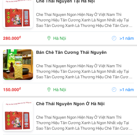
Chè Thái Nguyên Tại Hà Nội
Che Thai Nguyen Ngon Hiện Nay Ở Việt Nam Thì
Thương Hiệu Tân Cương Xanh Là Ngon Nhất.vậy Tại
Sao Tân Cương Xanh Là Thương Hiệu Chè Tân Cương
Thái Nguyên Ngon Nhất Ở Việt Nam Thứ 1 : Tân
Cương Xanh Có Nhà Máy Sản Xuất Chế Biến Chè Thái
₫
280.000
Hà Nội
>1 năm
Nguyên Chất
Bán Chè Tân Cương Thái Nguyên
Che Thai Nguyen Ngon Hiện Nay Ở Việt Nam Thì
Thương Hiệu Tân Cương Xanh Là Ngon Nhất.vậy Tại
Sao Tân Cương Xanh Là Thương Hiệu Chè Tân Cương
Thái Nguyên Ngon Nhất Ở Việt Nam Thứ 1 : Tân
Cương Xanh Có Nhà Máy Sản Xuất Chế Biến Chè Thái
₫
150.000
Hà Nội
>1 năm
Nguyên Chất
Chè Thái Nguyên Ngon Ở Hà Nội
Che Thai Nguyen Ngon Hiện Nay Ở Việt Nam Thì
Thương Hiệu Tân Cương Xanh Là Ngon Nhất.vậy Tại
Sao Tân Cương Xanh Là Thương Hiệu Chè Tân Cương
Thái Nguyên Ngon Nhất Ở Việt Nam Thứ 1 : Tân