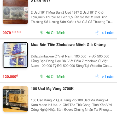
2 Usd 1917
2 Usd 1917 Mua Bán 2 Usd 1917 2 Usd 1917 Khổ
Lớn,Kích Thước To Hơn 1,5 Lần So Với 2 Usd Bình
Thường Số Lượng Sản Xuất Ít Và Giá Cả Thường Tùy
Thuộc Vào Chất Lượng 2 Usd 1917 Chấm Điểm ( Chứng
Thực ) Sẽ Có Giá Trị Cao Hơn So Với 2 Usd 1917
0979 *** ***
Hồ Chí Minh
>1 năm
Mua Bán Tiền Zimbabwe Mệnh Giá Khủng
Đôla Zimbabwe Ở Việt Nam: 100.000 Tỷ Đổi 500.000
Đồng Bạn Đang Đọc Bài Viết Đôla Zimbabwe Ở Việt
Nam: 100.000 Tỷ Đổi 500.000 Đồng Tại Website Của
Chúng Tôi. Tiền Zimbabwe Được Bán Tại Website
Www.shoptien.com 20.000 Tỷ Đắt Hơn 50.000 Tỷ
₫
120.000
Hồ Chí Minh
>1 năm
100 Usd Mạ Vàng 2700K
100 Usd Vàng ✓ Quà Tặng Vip 100 Usd Mạ Vàng 24
Kara Made In Usa. ✓ Chế Tác Thủ Công, Tinh Xảo Với
Công Nghệ Nhật Bản, Được Chứng Nhận Tại Phòng
Nghiên Cứu Và Thí Nghiệm Quốc Tế Tại New Jersey. ✓