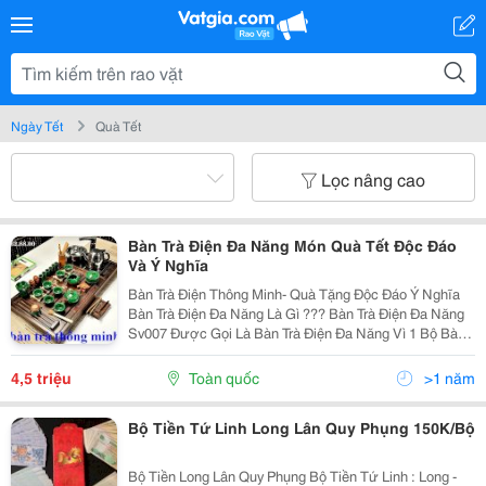
Ngày Tết
Quà Tết
Lọc nâng cao
Bàn Trà Điện Đa Năng Món Quà Tết Độc Đáo
Và Ý Nghĩa
Bàn Trà Điện Thông Minh- Quà Tặng Độc Đáo Ý Nghĩa
Bàn Trà Điện Đa Năng Là Gì ??? Bàn Trà Điện Đa Năng
Sv007 Được Gọi Là Bàn Trà Điện Đa Năng Vì 1 Bộ Bàn
Trà Điện Đa Năng Bao Gồm : 01 Bàn Trà, 01 Bộ Ấm
Chén, 01 Khăn Lau, 01 Gắp Chén, 01...
4,5 triệu
Toàn quốc
>1 năm
Bộ Tiền Tứ Linh Long Lân Quy Phụng 150K/Bộ
Bộ Tiền Long Lân Quy Phụng Bộ Tiền Tứ Linh : Long -