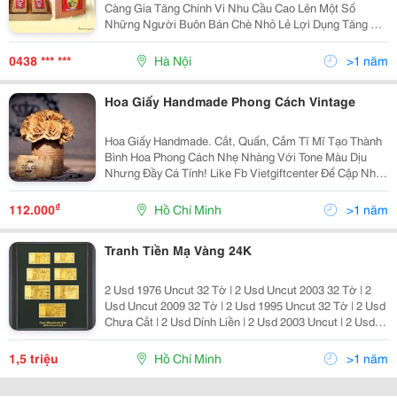
Càng Gia Tăng Chính Vi Nhu Cầu Cao Lên Một Số
Những Người Buôn Bán Chè Nhỏ Lẻ Lợi Dụng Tăng Giá
Cũng Như Nhập Các Loại Chè Của Các Vùng Miền
Khác Rồi Lấy Mác Tân Cương Thái Nguyên . Ngoài
0438 *** ***
Hà Nội
>1 năm
Chất Lượng Ké
Hoa Giấy Handmade Phong Cách Vintage
Hoa Giấy Handmade. Cắt, Quấn, Cắm Tĩ Mĩ Tạo Thành
Bình Hoa Phong Cách Nhẹ Nhàng Với Tone Màu Dịu
Nhưng Đầy Cá Tính! Like Fb Vietgiftcenter Để Cập Nhập
Các Sản Phẩm Mới Nhanh Nhất! Bấm Vào Đây Để Xem
Được Nhiều Sản Phẩm Hơn!
₫
112.000
Hồ Chí Minh
>1 năm
Tranh Tiền Mạ Vàng 24K
2 Usd 1976 Uncut 32 Tờ | 2 Usd Uncut 2003 32 Tờ | 2
Usd Uncut 2009 32 Tờ | 2 Usd 1995 Uncut 32 Tờ | 2 Usd
Chưa Cắt | 2 Usd Dính Liền | 2 Usd 2003 Uncut | 2 Usd
2009 Uncut | Tiền Lì Xì 2014 | Tiền Con Ngựa | Lì Xì Tiền
Con Ngựa | Tiền Lì Xì Tết | Tiền
1,5 triệu
Hồ Chí Minh
>1 năm