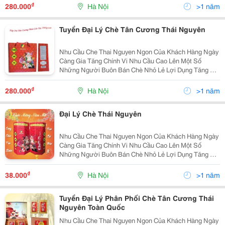
Cương Xanh Có Nhà Máy Sản Xuất Chế Biến Chè Thái
₫
280.000
Hà Nội
>1 năm
Nguyên Chất
Tuyển Đại Lý Chè Tân Cương Thái Nguyên
Nhu Cầu Che Thai Nguyen Ngon Của Khách Hàng Ngày
Càng Gia Tăng Chính Vi Nhu Cầu Cao Lên Một Số
Những Người Buôn Bán Chè Nhỏ Lẻ Lợi Dụng Tăng Giá
Cũng Như Nhập Các Loại Chè Của Các Vùng Miền
Khác Rồi Lấy Mác Tân Cương Thái Nguyên . Ngoài
₫
280.000
Hà Nội
>1 năm
Chất Lượng Ké
Đại Lý Chè Thái Nguyên
Nhu Cầu Che Thai Nguyen Ngon Của Khách Hàng Ngày
Càng Gia Tăng Chính Vi Nhu Cầu Cao Lên Một Số
Những Người Buôn Bán Chè Nhỏ Lẻ Lợi Dụng Tăng Giá
Cũng Như Nhập Các Loại Chè Của Các Vùng Miền
Khác Rồi Lấy Mác Tân Cương Thái Nguyên . Ngoài
₫
38.000
Hà Nội
>1 năm
Chất Lượng Ké
Tuyển Đại Lý Phân Phối Chè Tân Cương Thái
Nguyên Toàn Quốc
Nhu Cầu Che Thai Nguyen Ngon Của Khách Hàng Ngày