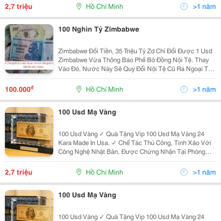
Tại Vn Cũng Được Kiểm Chứng Tại Cô
2,7 triệu
Hồ Chí Minh
>1 năm
100 Nghìn Tỷ Zimbabwe
Zimbabwe Đổi Tiền, 35 Triệu Tỷ Zd Chỉ Đổi Được 1 Usd
Zimbabwe Vừa Thông Báo Phế Bỏ Đồng Nội Tệ. Thay
Vào Đó, Nước Này Sẽ Quy Đổi Nội Tệ Cũ Ra Ngoại Tệ.
Tuy Nhiên, Muốn Đổi 1 Usd, Người Dân Phải Bỏ Ra Tới
35 Triệu Tỷ Đô La Zimbabwe (Zd). Tiền
₫
100.000
Hồ Chí Minh
>1 năm
100 Usd Mạ Vàng
100 Usd Vàng ✓ Quà Tặng Vip 100 Usd Mạ Vàng 24
Kara Made In Usa. ✓ Chế Tác Thủ Công, Tinh Xảo Với
Công Nghệ Nhật Bản, Được Chứng Nhận Tại Phòng
Nghiên Cứu Và Thí Nghiệm Quốc Tế Tại New Jersey. ✓
Tại Vn Cũng Được Kiểm Chứng Tại Cô
2,7 triệu
Hồ Chí Minh
>1 năm
100 Usd Mạ Vàng
100 Usd Vàng ✓ Quà Tặng Vip 100 Usd Mạ Vàng 24