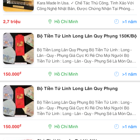
Kara Made In Usa. ✓ Chế Tác Thủ Công, Tinh Xảo Với
Công Nghệ Nhật Bản, Được Chứng Nhận Tại Phòng
Nghiên Cứu Và Thí Nghiệm Quốc Tế Tại New Jersey. ✓
Tại Vn Cũng Được Kiểm Chứng Tại Cô
2,7 triệu
Hồ Chí Minh
>1 năm
Bộ Tiền Tứ Linh Long Lân Quy Phụng 150K/Bộ
Bộ Tiền Long Lân Quy Phụng Bộ Tiền Tứ Linh : Long -
Lân - Quy - Phụng Giá Cực Kì Rẻ Cho Mọi Người Bộ
Tiền Tứ Linh : Long - Lân - Quy - Phụng Sẽ Là Món Quà
Tuyệt Vời Dành Cho Gia Đình,Bạn Bè Và Người Thân
Giá Thị Trường: 200.000Đ/
₫
150.000
Hồ Chí Minh
>1 năm
Bộ Tiền Tứ Linh Long Lân Quy Phụng
Bộ Tiền Long Lân Quy Phụng Bộ Tiền Tứ Linh : Long -
Lân - Quy - Phụng Giá Cực Kì Rẻ Cho Mọi Người Bộ
Tiền Tứ Linh : Long - Lân - Quy - Phụng Sẽ Là Món Quà
Tuyệt Vời Dành Cho Gia Đình,Bạn Bè Và Người Thân
Giá Thị Trường: 200.000Đ/
₫
150.000
Hồ Chí Minh
>1 năm