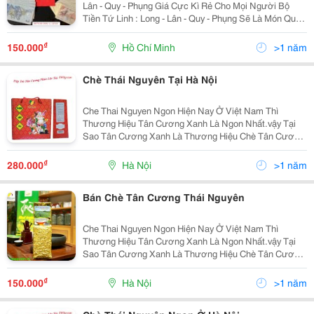
Lân - Quy - Phụng Giá Cực Kì Rẻ Cho Mọi Người Bộ
Tiền Tứ Linh : Long - Lân - Quy - Phụng Sẽ Là Món Quà
Tuyệt Vời Dành Cho Gia Đình,Bạn Bè Và Người Thân
Giá Thị Trường: 200.000Đ/
₫
150.000
Hồ Chí Minh
>1 năm
Chè Thái Nguyên Tại Hà Nội
Che Thai Nguyen Ngon Hiện Nay Ở Việt Nam Thì
Thương Hiệu Tân Cương Xanh Là Ngon Nhất.vậy Tại
Sao Tân Cương Xanh Là Thương Hiệu Chè Tân Cương
Thái Nguyên Ngon Nhất Ở Việt Nam Thứ 1 : Tân
Cương Xanh Có Nhà Máy Sản Xuất Chế Biến Chè Thái
₫
280.000
Hà Nội
>1 năm
Nguyên Chất
Bán Chè Tân Cương Thái Nguyên
Che Thai Nguyen Ngon Hiện Nay Ở Việt Nam Thì
Thương Hiệu Tân Cương Xanh Là Ngon Nhất.vậy Tại
Sao Tân Cương Xanh Là Thương Hiệu Chè Tân Cương
Thái Nguyên Ngon Nhất Ở Việt Nam Thứ 1 : Tân
Cương Xanh Có Nhà Máy Sản Xuất Chế Biến Chè Thái
₫
150.000
Hà Nội
>1 năm
Nguyên Chất