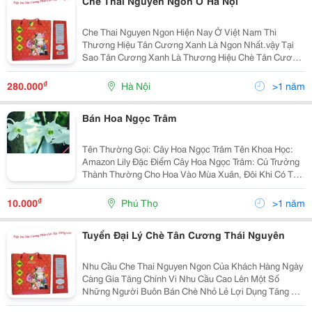
Chè Thái Nguyên Ngon Ở Hà Nội
Che Thai Nguyen Ngon Hiện Nay Ở Việt Nam Thì
Thương Hiệu Tân Cương Xanh Là Ngon Nhất.vậy Tại
Sao Tân Cương Xanh Là Thương Hiệu Chè Tân Cương
Thái Nguyên Ngon Nhất Ở Việt Nam Thứ 1 : Tân
Cương Xanh Có Nhà Máy Sản Xuất Chế Biến Chè Thái
₫
280.000
Hà Nội
>1 năm
Nguyên Chất
Bán Hoa Ngọc Trâm
Tên Thường Gọi: Cây Hoa Ngọc Trâm Tên Khoa Học:
Amazon Lily Đặc Điểm Cây Hoa Ngọc Trâm: Củ Trưởng
Thành Thường Cho Hoa Vào Mùa Xuân, Đôi Khi Có Thể
Nở Rải Rác Trong Năm Tùy Khí Hậu Từng Vùng Và
Cách Chăm Bón . Một Vòi Hoa T
₫
10.000
Phú Thọ
>1 năm
Tuyển Đại Lý Chè Tân Cương Thái Nguyên
Nhu Cầu Che Thai Nguyen Ngon Của Khách Hàng Ngày
Càng Gia Tăng Chính Vi Nhu Cầu Cao Lên Một Số
Những Người Buôn Bán Chè Nhỏ Lẻ Lợi Dụng Tăng Giá
Cũng Như Nhập Các Loại Chè Của Các Vùng Miền