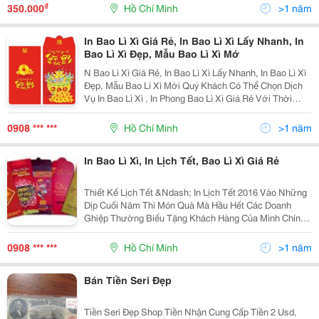
Niệm, Tiền Sưu Tập Và Mang Lại Sự May Mắn Tr
₫
350.000
Hồ Chí Minh
>1 năm
In Bao Lì Xì Giá Rẻ, In Bao Lì Xì Lấy Nhanh, In
Bao Lì Xì Đẹp, Mẫu Bao Lì Xì Mớ
N Bao Lì Xì Giá Rẻ, In Bao Lì Xì Lấy Nhanh, In Bao Lì Xì
Đẹp, Mẫu Bao Lì Xì Mới Quý Khách Có Thể Chọn Dịch
Vụ In Bao Lì Xì , In Phong Bao Lì Xì Giá Rẻ Với Thời
Gian Giao Hàng Từ 7 &Ndash; 10 Ngày. Thiết Kế - In
Mẫu Test Miễn Phí Số Lượng Tối
0908 *** ***
Hồ Chí Minh
>1 năm
In Bao Lì Xì, In Lịch Tết, Bao Lì Xì Giá Rẻ
Thiết Kế Lịch Tết &Ndash; In Lịch Tết 2016 Vào Những
Dịp Cuối Năm Thì Món Quà Mà Hầu Hết Các Doanh
Ghiệp Thường Biếu Tặng Khách Hàng Của Mình Chính
Là Những Bộ Lịch Tết . Điều Này Vừa Thể Hiện Nét Đẹp
Văn Hóa Riêng Của Dân Tộc Vừa Tạo Cảm Giác Gần
0908 *** ***
Hồ Chí Minh
>1 năm
Bán Tiền Seri Đẹp
Tiền Seri Đẹp Shop Tiền Nhận Cung Cấp Tiền 2 Usd,