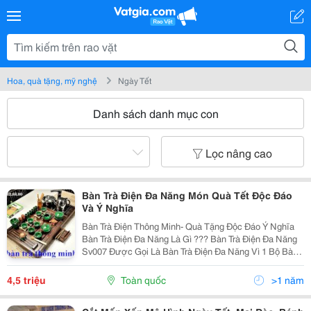
Hoa, quà tặng, mỹ nghệ
Ngày Tết
Danh sách danh mục con
Lọc nâng cao
Bàn Trà Điện Đa Năng Món Quà Tết Độc Đáo
Và Ý Nghĩa
Bàn Trà Điện Thông Minh- Quà Tặng Độc Đáo Ý Nghĩa
Bàn Trà Điện Đa Năng Là Gì ??? Bàn Trà Điện Đa Năng
Sv007 Được Gọi Là Bàn Trà Điện Đa Năng Vì 1 Bộ Bàn
Trà Điện Đa Năng Bao Gồm : 01 Bàn Trà, 01 Bộ Ấm
Chén, 01 Khăn Lau, 01 Gắp Chén, 01...
4,5 triệu
Toàn quốc
>1 năm