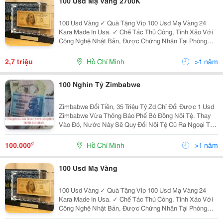
100 Usd Mạ Vàng 2700K
100 Usd Vàng ✓ Quà Tặng Vip 100 Usd Mạ Vàng 24
Kara Made In Usa. ✓ Chế Tác Thủ Công, Tinh Xảo Với
Công Nghệ Nhật Bản, Được Chứng Nhận Tại Phòng
Nghiên Cứu Và Thí Nghiệm Quốc Tế Tại New Jersey. ✓
Tại Vn Cũng Được Kiểm Chứng Tại Cô
2,7 triệu
Hồ Chí Minh
>1 năm
100 Nghìn Tỷ Zimbabwe
Zimbabwe Đổi Tiền, 35 Triệu Tỷ Zd Chỉ Đổi Được 1 Usd
Zimbabwe Vừa Thông Báo Phế Bỏ Đồng Nội Tệ. Thay
Vào Đó, Nước Này Sẽ Quy Đổi Nội Tệ Cũ Ra Ngoại Tệ.
Tuy Nhiên, Muốn Đổi 1 Usd, Người Dân Phải Bỏ Ra Tới
35 Triệu Tỷ Đô La Zimbabwe (Zd). Tiền
₫
100.000
Hồ Chí Minh
>1 năm
100 Usd Mạ Vàng
100 Usd Vàng ✓ Quà Tặng Vip 100 Usd Mạ Vàng 24
Kara Made In Usa. ✓ Chế Tác Thủ Công, Tinh Xảo Với
Công Nghệ Nhật Bản, Được Chứng Nhận Tại Phòng
Nghiên Cứu Và Thí Nghiệm Quốc Tế Tại New Jersey. ✓