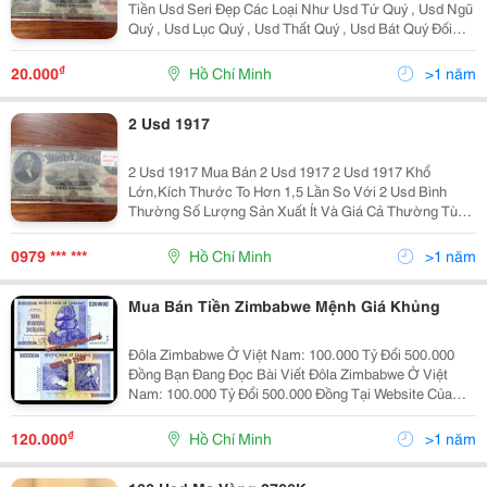
Tiền Usd Seri Đẹp Các Loại Như Usd Tứ Quý , Usd Ngũ
Quý , Usd Lục Quý , Usd Thất Quý , Usd Bát Quý Đối
Với Mệnh Giá 1 Usd,5 Usd,10 Usd ,20 Usd,50 Usd ,100
Usd Shop Tiền Chỉ Bán Seri Lục Quý
₫
20.000
Hồ Chí Minh
>1 năm
2 Usd 1917
2 Usd 1917 Mua Bán 2 Usd 1917 2 Usd 1917 Khổ
Lớn,Kích Thước To Hơn 1,5 Lần So Với 2 Usd Bình
Thường Số Lượng Sản Xuất Ít Và Giá Cả Thường Tùy
Thuộc Vào Chất Lượng 2 Usd 1917 Chấm Điểm ( Chứng
Thực ) Sẽ Có Giá Trị Cao Hơn So Với 2 Usd 1917
0979 *** ***
Hồ Chí Minh
>1 năm
Mua Bán Tiền Zimbabwe Mệnh Giá Khủng
Đôla Zimbabwe Ở Việt Nam: 100.000 Tỷ Đổi 500.000
Đồng Bạn Đang Đọc Bài Viết Đôla Zimbabwe Ở Việt
Nam: 100.000 Tỷ Đổi 500.000 Đồng Tại Website Của
Chúng Tôi. Tiền Zimbabwe Được Bán Tại Website
Www.shoptien.com 20.000 Tỷ Đắt Hơn 50.000 Tỷ
₫
120.000
Hồ Chí Minh
>1 năm