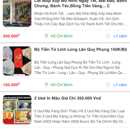
Cắt Mốp Xốp Mô Hình Ngày Tết, Mai Đào, Bánh
Chưng, Bánh Téc,Đồng Tiền Vàng... C
Nhận Vẽ Kính Tết, , Làm Mô Hình Mốp Xốp Hòa Mình
Vào Không Khí Tết Đến &Ndash; Xuân Về, Xin Giới
Thiệu Với Các Bạn Dịch Vụ Vẽ Tranh Kính Tết Cho Nhà
Riêng, Công Ty, Shop, Nhà Hàng, Khách Sạn, Trung
Tâm Anh Ngữ, Trung Tâm Thương Mại, Tòa Nhà, Sảnh
₫
200.000
Hồ Chí Minh
>1 năm
Bộ Tiền Tứ Linh Long Lân Quy Phụng 150K/Bộ
Bộ Tiền Long Lân Quy Phụng Bộ Tiền Tứ Linh : Long -
Lân - Quy - Phụng Giá Cực Kì Rẻ Cho Mọi Người Bộ
Tiền Tứ Linh : Long - Lân - Quy - Phụng Sẽ Là Món Quà
Tuyệt Vời Dành Cho Gia Đình,Bạn Bè Và Người Thân
Giá Thị Trường: 200.000Đ/
₫
150.000
Hồ Chí Minh
>1 năm
2 Usd In Màu Giá Chỉ 350.000 Vnd
2 Usd Mạ Vàng Giới Thiệu Về 2 Usd Mạ Vàng Các Loại
Tiền 2 Usd Mạ Vàng Là Những Tờ Tiền 2Usd Mới Của
Năm 2003 Hoặc Năm 2009 Được Bộ Tài Chính Mỹ Cho
Phép Mạ Vàng Lên Đó Nhằm Mục Đích Làm Tiền Kỉ