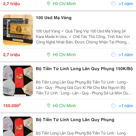
Tại Vn Cũng Được Kiểm Chứng Tại Cô
2,7 triệu
Hồ Chí Minh
>1 năm
100 Usd Mạ Vàng
100 Usd Vàng ✓ Quà Tặng Vip 100 Usd Mạ Vàng 24
Kara Made In Usa. ✓ Chế Tác Thủ Công, Tinh Xảo Với
Công Nghệ Nhật Bản, Được Chứng Nhận Tại Phòng
Nghiên Cứu Và Thí Nghiệm Quốc Tế Tại New Jersey. ✓
Tại Vn Cũng Được Kiểm Chứng Tại Cô
2,7 triệu
Hồ Chí Minh
>1 năm
Bộ Tiền Tứ Linh Long Lân Quy Phụng 150K/Bộ
Bộ Tiền Long Lân Quy Phụng Bộ Tiền Tứ Linh : Long -
Lân - Quy - Phụng Giá Cực Kì Rẻ Cho Mọi Người Bộ
Tiền Tứ Linh : Long - Lân - Quy - Phụng Sẽ Là Món Quà
Tuyệt Vời Dành Cho Gia Đình,Bạn Bè Và Người Thân
Giá Thị Trường: 200.000Đ/
₫
150.000
Hồ Chí Minh
>1 năm
Bộ Tiền Tứ Linh Long Lân Quy Phụng
Bộ Tiền Long Lân Quy Phụng Bộ Tiền Tứ Linh : Long -