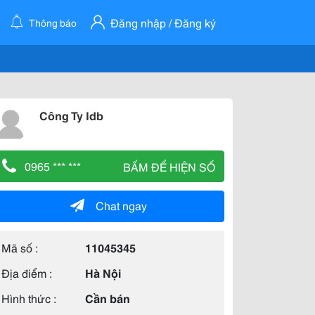
Đăng nhập / Đăng ký
Thông báo
Công Ty Idb
0965 *** ***
BẤM ĐỂ HIỆN SỐ
Chat ngay
Mã số :
11045345
Địa điểm :
Hà Nội
Hình thức :
Cần bán