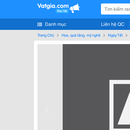
Danh mục
Liên hệ QC
Trang Chủ
Hoa, quà tặng, mỹ nghệ
Ngày Tết