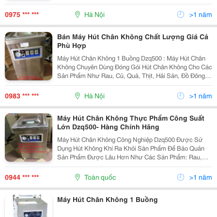
2.4Kg + Kích Thước: 35 X 14 X 7 Cm + Thời Gian Hút: 5
&Ndash; 45S/ Sản Phẩm. + Gia Công: Trung Quốc +
0975 *** ***
Hà Nội
>1 năm
Bảo
Bán Máy Hút Chân Không Chất Lượng Giá Cả
Phù Hợp
Máy Hút Chân Không 1 Buồng Dzq500 : Máy Hút Chân
Không Chuyên Dùng Đóng Gói Hút Chân Không Cho Các
Sản Phẩm Như Rau, Củ, Quả, Thịt, Hải Sản, Đồ Đông
Lạnh, Xúc Xích, Giò Chả, Cá Viên, Bò Viên, Đậu Phộng ,
Hạt Điều, Máy Hoạt Động Theo Cơ Chế Điều Ch
0983 *** ***
Hà Nội
>1 năm
Máy Hút Chân Không Thực Phẩm Công Suất
Lớn Dzq500- Hàng Chính Hãng
Máy Hút Chân Không Công Nghiệp Dzq500 Được Sử
Dụng Hút Không Khí Ra Khỏi Sản Phẩm Để Bảo Quản
Sản Phẩm Được Lâu Hơn Như Các Sản Phẩm: Rau,
Củ, Quả, Thịt, Hải Sản, Đồ Tươi Sống, Đồ Chín, Đồ
Đông Lạnh, Đồ Khô, Xúc Xích, Giò Chả, Cá Viên, Bò
0944 *** ***
Toàn quốc
>1 năm
Viên, Đậu...
Máy Hút Chân Không 1 Buồng