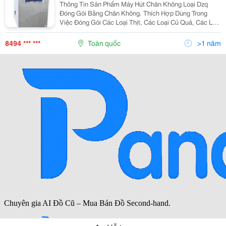
Thông Tin Sản Phẩm Máy Hút Chân Không Loại Dzq
Đóng Gói Bằng Chân Không. Thích Hợp Dùng Trong
Việc Đóng Gói Các Loại Thịt, Các Loại Củ Quả, Các Loại
Dược Phẩm, Hoá Chất&Hellip;Có Thể Bảo Quản Hàng
Hoá Đóng Gói Không Bị Biến Chất, Không Bị Hư...
8494 *** ***
Toàn quốc
>1 năm