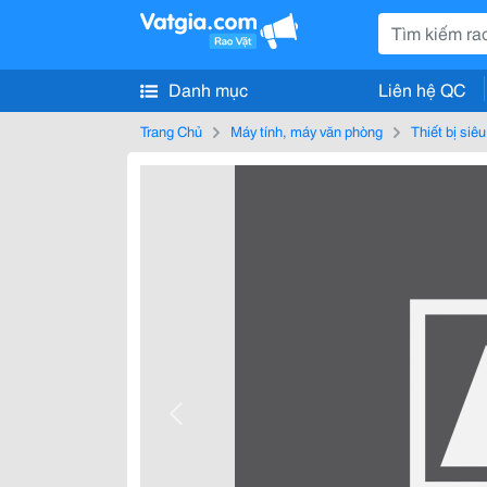
Danh mục
Liên hệ QC
Trang Chủ
Máy tính, máy văn phòng
Thiết bị siêu