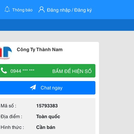
Đăng nhập / Đăng ký
Thông báo
Công Ty Thành Nam
0944 *** ***
BẤM ĐỂ HIỆN SỐ
Chat ngay
Mã số :
15793383
Địa điểm :
Toàn quốc
Hình thức :
Cần bán