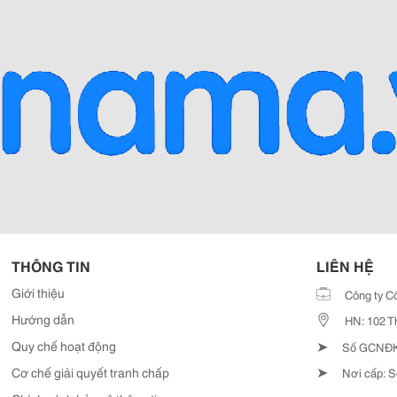
THÔNG TIN
LIÊN HỆ
Giới thiệu
Công ty C
Hướng dẫn
HN: 102 T
➤
Quy chế hoạt động
Số GCNĐKD
➤
Cơ chế giải quyết tranh chấp
Nơi cấp: S